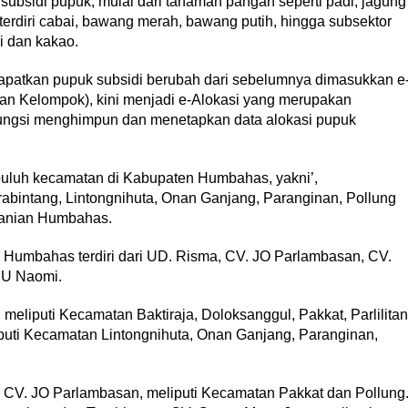
bsidi pupuk, mulai dari tanaman pangan seperti padi, jagung
 terdiri cabai, bawang merah, bawang putih, hingga subsektor
pi dan kakao.
apatkan pupuk subsidi berubah dari sebelumnya dimasukkan e
an Kelompok), kini menjadi e-Alokasi yang merupakan
rfungsi menghimpun dan menetapkan data alokasi pupuk
sepuluh kecamatan di Kabupaten Humbahas, yakni’,
Tarabintang, Lintongnihuta, Onan Ganjang, Paranginan, Pollung
tanian Humbahas.
n Humbahas terdiri dari UD. Risma, CV. JO Parlambasan, CV.
SU Naomi.
meliputi Kecamatan Baktiraja, Doloksanggul, Pakkat, Parlilitan
puti Kecamatan Lintongnihuta, Onan Ganjang, Paranginan,
a CV. JO Parlambasan, meliputi Kecamatan Pakkat dan Pollung