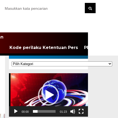
an
Kode perilaku Ketentuan Pers
PEDOMAN MEDI
KATEGORI
Kategori
Pemutar
Video
00:00
01:23