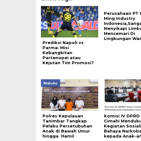
Perusahaan PT
Ming Industry
Indonesia,Sanga
Menyikapi Lim
Mencemari Di
Lingkungan War
Prediksi Napoli vs
Parma: Misi
Kebangkitan
Partenopei atau
Kejutan Tim Promosi?
Maluku
Polres Kepulauan
Komisi IV DPRD
Tanimbar Tangkap
Cimahi Menduk
Pelaku Persetubuhan
Kegiatan Sosiali
Anak di Bawah Umur
Bahaya Narkob
hingga Hamil
kepada Anak-a