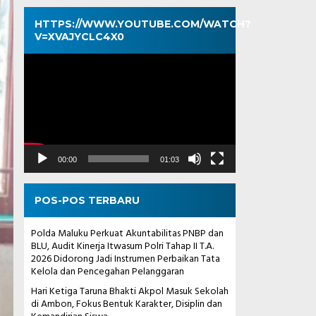
HTTPS://WWW.YOUTUBE.COM/WATCH?
V=XVAJYCLC4X0
Pemutar
Video
00:00
01:03
POS-POS TERBARU
Polda Maluku Perkuat Akuntabilitas PNBP dan
BLU, Audit Kinerja Itwasum Polri Tahap II T.A.
2026 Didorong Jadi Instrumen Perbaikan Tata
Kelola dan Pencegahan Pelanggaran
Hari Ketiga Taruna Bhakti Akpol Masuk Sekolah
di Ambon, Fokus Bentuk Karakter, Disiplin dan