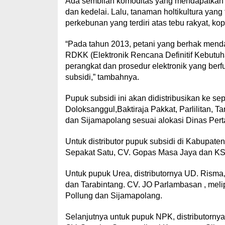
Ada sembilan komoditas yang mendapatkan su
dan kedelai. Lalu, tanaman holtikultura yang
perkebunan yang terdiri atas tebu rakyat, ko
“Pada tahun 2013, petani yang berhak mend
RDKK (Elektronik Rencana Definitif Kebutuh
perangkat dan prosedur elektronik yang be
subsidi,” tambahnya.
Pupuk subsidi ini akan didistribusikan ke 
Doloksanggul,Baktiraja Pakkat, Parlilitan, 
dan Sijamapolang sesuai alokasi Dinas Per
Untuk distributor pupuk subsidi di Kabupate
Sepakat Satu, CV. Gopas Masa Jaya dan K
Untuk pupuk Urea, distributornya UD. Risma, 
dan Tarabintang. CV. JO Parlambasan , meli
Pollung dan Sijamapolang.
Selanjutnya untuk pupuk NPK, distributorny