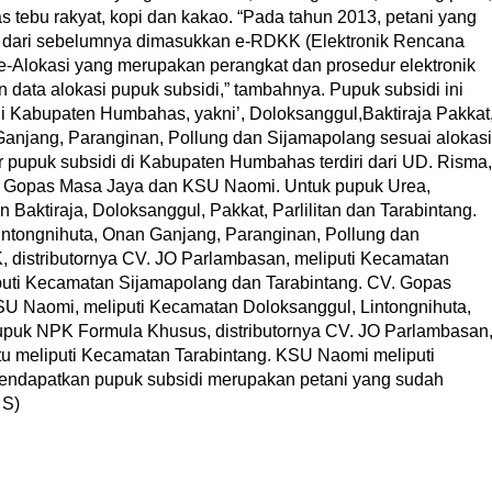
s tebu rakyat, kopi dan kakao. “Pada tahun 2013, petani yang
 dari sebelumnya dimasukkan e-RDKK (Elektronik Rencana
 e-Alokasi yang merupakan perangkat dan prosedur elektronik
ata alokasi pupuk subsidi,” tambahnya. Pupuk subsidi ini
di Kabupaten Humbahas, yakni’, Doloksanggul,Baktiraja Pakkat
n Ganjang, Paranginan, Pollung dan Sijamapolang sesuai alokasi
r pupuk subsidi di Kabupaten Humbahas terdiri dari UD. Risma,
. Gopas Masa Jaya dan KSU Naomi. Untuk pupuk Urea,
 Baktiraja, Doloksanggul, Pakkat, Parlilitan dan Tarabintang.
intongnihuta, Onan Ganjang, Paranginan, Pollung dan
 distributornya CV. JO Parlambasan, meliputi Kecamatan
iputi Kecamatan Sijamapolang dan Tarabintang. CV. Gopas
SU Naomi, meliputi Kecamatan Doloksanggul, Lintongnihuta,
Pupuk NPK Formula Khusus, distributornya CV. JO Parlambasan
tu meliputi Kecamatan Tarabintang. KSU Naomi meliputi
 mendapatkan pupuk subsidi merupakan petani yang sudah
 S)