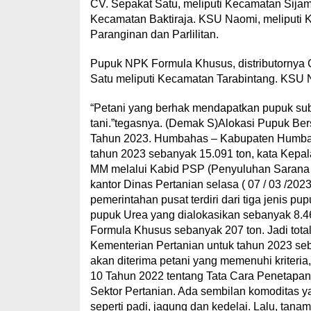
CV. Sepakat Satu, meliputi Kecamatan Sijam
Kecamatan Baktiraja. KSU Naomi, meliputi 
Paranginan dan Parlilitan.
Pupuk NPK Formula Khusus, distributornya 
Satu meliputi Kecamatan Tarabintang. KSU N
“Petani yang berhak mendapatkan pupuk subs
tani.”tegasnya. (Demak S)Alokasi Pupuk Be
Tahun 2023. Humbahas – Kabupaten Humban
tahun 2023 sebanyak 15.091 ton, kata Kepal
MM melalui Kabid PSP (Penyuluhan Sarana 
kantor Dinas Pertanian selasa ( 07 / 03 /202
pemerintahan pusat terdiri dari tiga jenis
pupuk Urea yang dialokasikan sebanyak 8.
Formula Khusus sebanyak 207 ton. Jadi total
Kementerian Pertanian untuk tahun 2023 seb
akan diterima petani yang memenuhi kriteria,
10 Tahun 2022 tentang Tata Cara Penetapan 
Sektor Pertanian. Ada sembilan komoditas 
seperti padi, jagung dan kedelai. Lalu, tana