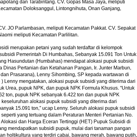
apolang dan Tarabintang. CV. Gopas Masa Jaya, meliputi
Kecamatan Doloksanggul, Lintongnihuta, Onan Ganjang,
CV. JO Parlambasan, meliputi Kecamatan Pakkat. CV. Sepakat
aomi meliputi Kecamatan Parlilitan.
idi merupakan petani yang sudah terdaftar di kelompok
rsubsidi Pemerintah Di Humbahas, Sebanyak 15.091 Ton Untuk
g Hasundutan (Humbahas) mendapat alokasi pupuk subsidi
a Dinas Pertanian dan Ketahanan Pangan, Ir. Junter Marbun,
dan Prasarana), Lenny Sihombing, SP kepada wartawan di
3 ) Lenny mengatakan, alokasi pupuk subsidi yang diterima dari
 pupuk Urea, pupuk NPK, dan pupuk NPK Formula Khusus. “Untuk
462 ton, pupuk NPK sebanyak 6.422 ton dan pupuk NPK
 keseluruhan alokasi pupuk subsidi yang diterima dari
anyak 15.091 ton,” ucap Lenny. Seluruh alokasi pupuk subsidi
 seperti yang tertuang dalam Peraturan Menteri Pertanian No.
Alokasi dan Harga Eceran Tertinggi (HET) Pupuk Subsidi di
yang mendapatkan subsidi pupuk, mulai dari tanaman pangan
man holtikultura yang terdiri cabai, bawang merah, bawang putih,