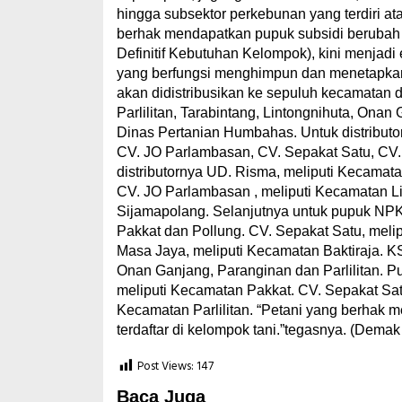
hingga subsektor perkebunan yang terdiri ata
berhak mendapatkan pupuk subsidi berubah
Definitif Kebutuhan Kelompok), kini menjadi
yang berfungsi menghimpun dan menetapkan d
akan didistribusikan ke sepuluh kecamatan 
Parlilitan, Tarabintang, Lintongnihuta, Ona
Dinas Pertanian Humbahas. Untuk distributo
CV. JO Parlambasan, CV. Sepakat Satu, CV
distributornya UD. Risma, meliputi Kecamatan
CV. JO Parlambasan , meliputi Kecamatan L
Sijamapolang. Selanjutnya untuk pupuk NPK,
Pakkat dan Pollung. CV. Sepakat Satu, mel
Masa Jaya, meliputi Kecamatan Baktiraja. K
Onan Ganjang, Paranginan dan Parlilitan. 
meliputi Kecamatan Pakkat. CV. Sepakat Sa
Kecamatan Parlilitan. “Petani yang berhak
terdaftar di kelompok tani.”tegasnya. (Demak
Post Views:
147
Baca Juga