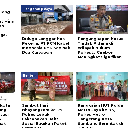
Tangerang Raya
 Hong
t Miris
bah
ga.
Diduga Langgar Hak
Pengungkapan Kasus
Pekerja, PT PCM Kabel
Tindak Pidana di
Indonesia PHK Sepihak
Wilayah Hukum
Dua Karyawan
Polresta Cirebon
Meningkat Signifikan
Banten
 kota
Sambut Hari
Rangkaian HUT Polda
ung
Bhayangkara ke-79,
Metro Jaya ke-73,
sasi
Polres Lebak
Polres Metro
a
Laksanakan Bakti
Tangerang Kota
nak
Sosial Bagikan Paket
Sambang Serentak di