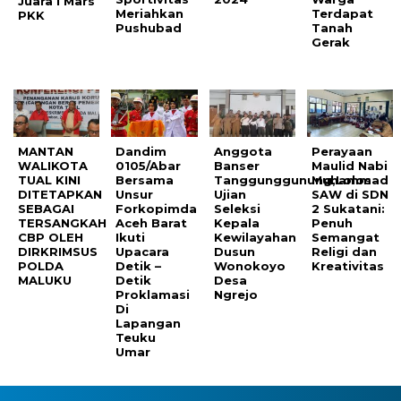
Juara I Mars
Meriahkan
Terdapat
PKK
Pushubad
Tanah
Gerak
MANTAN
Dandim
Anggota
Perayaan
WALIKOTA
0105/Abar
Banser
Maulid Nabi
TUAL KINI
Bersama
Tanggunggunung,Lolos
Muhammad
DITETAPKAN
Unsur
Ujian
SAW di SDN
SEBAGAI
Forkopimda
Seleksi
2 Sukatani:
TERSANGKAH
Aceh Barat
Kepala
Penuh
CBP OLEH
Ikuti
Kewilayahan
Semangat
DIRKRIMSUS
Upacara
Dusun
Religi dan
POLDA
Detik –
Wonokoyo
Kreativitas
MALUKU
Detik
Desa
Proklamasi
Ngrejo
Di
Lapangan
Teuku
Umar