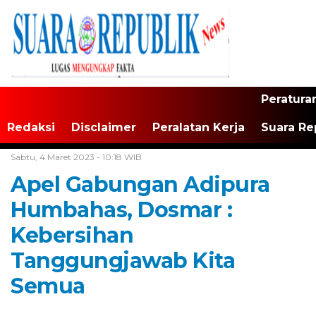
Peratura
Redaksi
Disclaimer
Peralatan Kerja
Suara Re
Home /
Tak Berkategori
Sabtu, 4 Maret 2023 - 10:18 WIB
Apel Gabungan Adipura
Humbahas, Dosmar :
Kebersihan
Tanggungjawab Kita
Semua