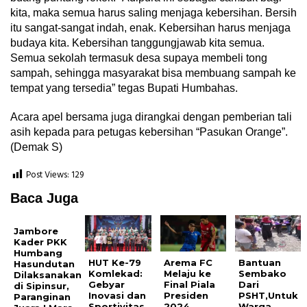
kita, maka semua harus saling menjaga kebersihan. Bersih
itu sangat-sangat indah, enak. Kebersihan harus menjaga
budaya kita. Kebersihan tanggungjawab kita semua.
Semua sekolah termasuk desa supaya membeli tong
sampah, sehingga masyarakat bisa membuang sampah ke
tempat yang tersedia” tegas Bupati Humbahas.
Acara apel bersama juga dirangkai dengan pemberian tali
asih kepada para petugas kebersihan “Pasukan Orange”.
(Demak S)
Post Views:
129
Baca Juga
Jambore
Kader PKK
Humbang
HUT Ke-79
Arema FC
Bantuan
Hasundutan
Komlekad:
Melaju ke
Sembako
Dilaksanakan
Gebyar
Final Piala
Dari
di Sipinsur,
Inovasi dan
Presiden
PSHT,Untuk
Paranginan
Sportivitas
2024
Warga