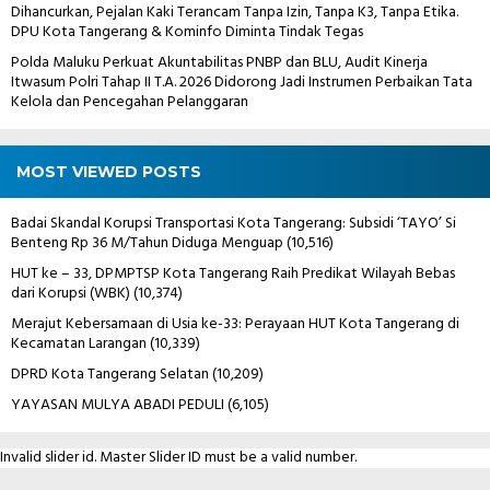
Dihancurkan, Pejalan Kaki Terancam Tanpa Izin, Tanpa K3, Tanpa Etika.
DPU Kota Tangerang & Kominfo Diminta Tindak Tegas
Polda Maluku Perkuat Akuntabilitas PNBP dan BLU, Audit Kinerja
Itwasum Polri Tahap II T.A. 2026 Didorong Jadi Instrumen Perbaikan Tata
Kelola dan Pencegahan Pelanggaran
MOST VIEWED POSTS
Badai Skandal Korupsi Transportasi Kota Tangerang: Subsidi ‘TAYO’ Si
Benteng Rp 36 M/Tahun Diduga Menguap
(10,516)
HUT ke – 33, DPMPTSP Kota Tangerang Raih Predikat Wilayah Bebas
dari Korupsi (WBK)
(10,374)
Merajut Kebersamaan di Usia ke-33: Perayaan HUT Kota Tangerang di
Kecamatan Larangan
(10,339)
DPRD Kota Tangerang Selatan
(10,209)
YAYASAN MULYA ABADI PEDULI
(6,105)
Invalid slider id. Master Slider ID must be a valid number.