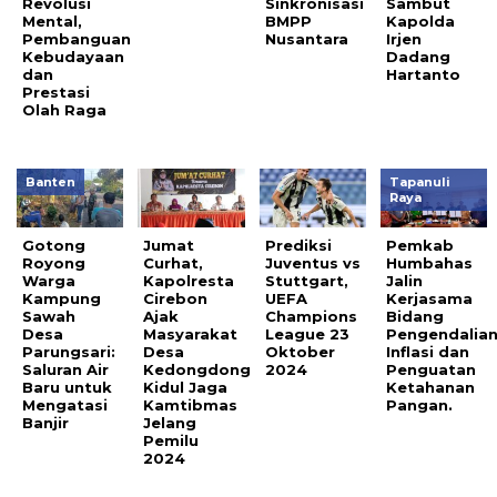
Revolusi
Sinkronisasi
Sambut
Mental,
BMPP
Kapolda
Pembanguan
Nusantara
Irjen
Kebudayaan
Dadang
dan
Hartanto
Prestasi
Olah Raga
Banten
Tapanuli
Raya
Gotong
Jumat
Prediksi
Pemkab
Royong
Curhat,
Juventus vs
Humbahas
Warga
Kapolresta
Stuttgart,
Jalin
Kampung
Cirebon
UEFA
Kerjasama
Sawah
Ajak
Champions
Bidang
Desa
Masyarakat
League 23
Pengendalia
Parungsari:
Desa
Oktober
Inflasi dan
Saluran Air
Kedongdong
2024
Penguatan
Baru untuk
Kidul Jaga
Ketahanan
Mengatasi
Kamtibmas
Pangan.
Banjir
Jelang
Pemilu
2024