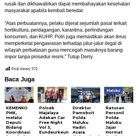
rusak dan dikhawatirkan dapat membahayakan kesehatan
masyarakat apabila kembali beredar.
“Atas perbuatannya, pelaku dijerat sejumlah pasal terkait
hortikultura, perdagangan, karantina, perlindungan
konsumen, dan KUHP. Polri juga memastikan akan terus
memperketat pengawasan terhadap jalur-jalur ilegal di
wilayah perbatasan guna mencegah masuknya barang
impor tanpa prosedur resmi.” Tutup Derry.
Post Views:
572
Baca Juga
Maluku
KEMENKO
Polsek
Direktur
Ratusan
PMK,
Majalaya
Pamobvit
Personil
melalui
Adakan Car
Polda
Polda
Deputi
Free Night
Maluku
Maluku
Bidang
Vol 3,
Hadiri
Jajar
Koordinasi
Eundeurkeun
Acara
Hormat