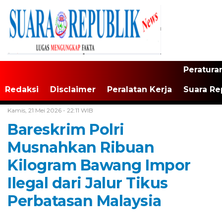
Peratura
Redaksi
Disclaimer
Peralatan Kerja
Suara Re
Home /
Tak Berkategori
Kamis, 21 Mei 2026 - 22:11 WIB
Bareskrim Polri
Musnahkan Ribuan
Kilogram Bawang Impor
Ilegal dari Jalur Tikus
Perbatasan Malaysia