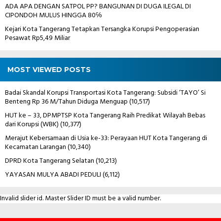
ADA APA DENGAN SATPOL PP? BANGUNAN DI DUGA ILEGAL DI
CIPONDOH MULUS HINGGA 80℅
Kejari Kota Tangerang Tetapkan Tersangka Korupsi Pengoperasian
Pesawat Rp5,49 Miliar
MOST VIEWED POSTS
Badai Skandal Korupsi Transportasi Kota Tangerang: Subsidi ‘TAYO’ Si
Benteng Rp 36 M/Tahun Diduga Menguap
(10,517)
HUT ke – 33, DPMPTSP Kota Tangerang Raih Predikat Wilayah Bebas
dari Korupsi (WBK)
(10,377)
Merajut Kebersamaan di Usia ke-33: Perayaan HUT Kota Tangerang di
Kecamatan Larangan
(10,340)
DPRD Kota Tangerang Selatan
(10,213)
YAYASAN MULYA ABADI PEDULI
(6,112)
Invalid slider id. Master Slider ID must be a valid number.
Contact