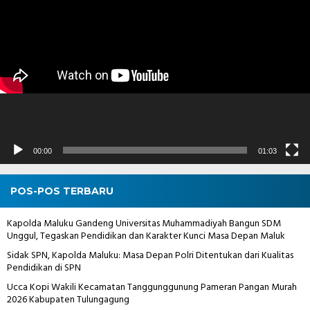
Video
00:00
01:03
POS-POS TERBARU
Kapolda Maluku Gandeng Universitas Muhammadiyah Bangun SDM
Unggul, Tegaskan Pendidikan dan Karakter Kunci Masa Depan Maluk
Sidak SPN, Kapolda Maluku: Masa Depan Polri Ditentukan dari Kualitas
Pendidikan di SPN
Ucca Kopi Wakili Kecamatan Tanggunggunung Pameran Pangan Murah
2026 Kabupaten Tulungagung