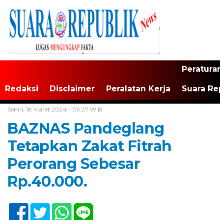
Peratura
Redaksi
Disclaimer
Peralatan Kerja
Suara Re
Home /
Tak Berkategori
Senin, 18 Maret 2024 - 09:27 WIB
BAZNAS Pandeglang
Tetapkan Zakat Fitrah
Perorang Sebesar
Rp.40.000.