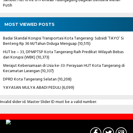
Sambut Hut Ri Ke 81 Pemkab Tulungagung Bagikan Bendera Merah
Putih
MOST VIEWED POSTS
Badai Skandal Korupsi Transportasi Kota Tangerang: Subsidi ‘TAYO’ Si
Benteng Rp 36 M/Tahun Diduga Menguap
(10,515)
HUT ke – 33, DPMPTSP Kota Tangerang Raih Predikat Wilayah Bebas
dari Korupsi (WBK)
(10,373)
Merajut Kebersamaan di Usia ke-33: Perayaan HUT Kota Tangerang di
Kecamatan Larangan
(10,337)
DPRD Kota Tangerang Selatan
(10,208)
YAYASAN MULYA ABADI PEDULI
(6,099)
Invalid slider id. Master Slider ID must be a valid number.
Contact
Us