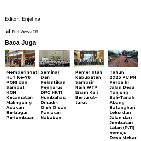
Editor : Enjelina
Post Views:
135
Baca Juga
Memperingati
Seminar
Pemerintah
Tahun
HUT Ke-78
Dan
Kabupaten
2023 PU PR
PGRI dan
Pelantikan
Samosir
Perbaiki
Sambut
Pengurus
Raih WTP
Jalan Desa
HGN
DPC HKTI
Enam Kali
Tanjung
Kecamatan
Humbahas,
Berturut-
Bali-Tanah
Malingping
Dihadiri
turut
Abang
Adakan
Oleh Oloan
Batanghari
Berbagai
Paniaran
Leko dan
Perlombaan
Nababan
Jalan dari
Jembatan
Lalan (P.11)
menuju
Desa Mekar