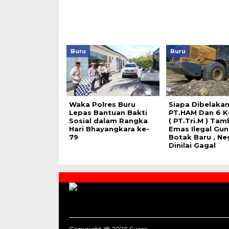
Buru
Buru
Waka Polres Buru
Siapa Dibelaka
Lepas Bantuan Bakti
PT.HAM Dan 6 K
Sosial dalam Rangka
( PT.Tri.M ) Ta
Hari Bhayangkara ke-
Emas Ilegal Gu
79
Botak Baru , Ne
Dinilai Gagal
Contact
Us