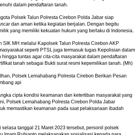
enuhi dalam pendaftaran tanah.
ota Polsek Talun Polresta Cirebon Polda Jabar siap
ncar dan aman ketika kegiatan berjalan. Dengan begitu
milik yang memiliki kekuatan hukum yang berlaku di Indonesia.
n SIK MH melalui Kapolsek Talun Polresta Cirebon AKP
masyarakat seperti PTSL juga termasuk tugas Kepolisian dalam
ingga tuntas agar cita-cita masyarakat dalam pendaftaran
ikat tanah sebagai Bukti surat resmi kepemilikan tanah. (Mh)
adhan, Polsek Lemahabang Polresta Cirebon Berikan Pesan
mbang api
rangka cipta kondisi keamanan dan ketertiban masyarakat yang
ni, Polsek Lemahabang Polresta Cirebon Polda Jabar
ntuk memastikan keamanan pada saat pelaksanaan ibadah
selasa tanggal 21 Maret 2023 tersebut, personil polsek
tu Imam Rubianto melaksanakan sosialisasi kepada para