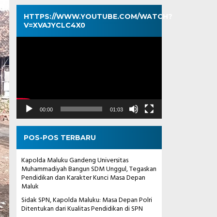
HTTPS://WWW.YOUTUBE.COM/WATCH?
V=XVAJYCLC4X0
Pemutar
Video
00:00
01:03
POS-POS TERBARU
Kapolda Maluku Gandeng Universitas
Muhammadiyah Bangun SDM Unggul, Tegaskan
Pendidikan dan Karakter Kunci Masa Depan
Maluk
Sidak SPN, Kapolda Maluku: Masa Depan Polri
Ditentukan dari Kualitas Pendidikan di SPN