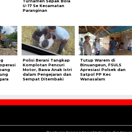
Turnamen Sepak Bola
U-17 Se Kecamatan
Paranginan
ng
Polisi Berani Tangkap
Tutup Warem di
operasi
Komplotan Pencuri
Binuangeun, FSULS
mbang
Motor, Bawa Anak Istri
Apresiasi Polsek dan
nung
dalam Pengejaran dan
Satpol PP Kec
gara
Sempat Ditembaki
Wanasalam