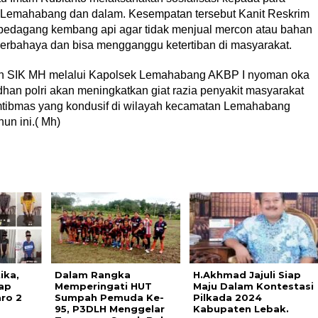
 Lemahabang dan dalam. Kesempatan tersebut Kanit Reskrim
edagang kembang api agar tidak menjual mercon atau bahan
 berbahaya dan bisa mengganggu ketertiban di masyarakat.
an SIK MH melalui Kapolsek Lemahabang AKBP I nyoman oka
n polri akan meningkatkan giat razia penyakit masyarakat
amtibmas yang kondusif di wilayah kecamatan Lemahabang
n ini.( Mh)
ika,
Dalam Rangka
H.Akhmad Jajuli Siap
ap
Memperingati HUT
Maju Dalam Kontestasi
ro 2
Sumpah Pemuda Ke-
Pilkada 2024
95, P3DLH Menggelar
Kabupaten Lebak.