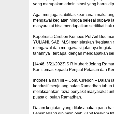
yang merupakan administrasi yang harus dip
Agar menjaga stabilitas keamanan maka angg
mengawal kegiatan hingga selesai supaya la
masyarakat bisa mendapatkan sertifikat hak 
Kapolresta Cirebon Kombes Pol Arif Budima
YULIANI, SAB.,M.Si menjelaskan “kegiatan 
mengawal dan mengawasi jalannya kegiatan h
tanahnya tercapai dengan mendapatkan sertif
[14:46, 3/21/2023] S R Muheri: Jelang Ram
Kamtibmas kepada Penjual Petasan dan Ke
Indonesia hari ini – Com. Cirebon – Dalam 
kondusif menjelang bulan Ramadhan tahun i
melaksanakan razia penyakit masyarakat u
puasa di bulan Ramadhan.
Dalam kegiatan yang dilaksanakan pada hari 
Lemahabang dipimpin oleh Kanit Reskrim Ip