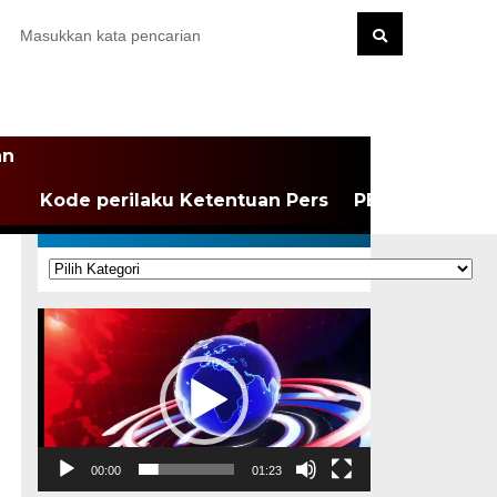
an
Kode perilaku Ketentuan Pers
PEDOMAN MEDI
KATEGORI
Kategori
Pemutar
Video
00:00
01:23