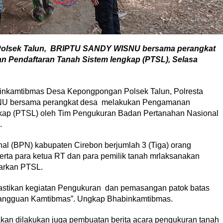
olsek Talun, BRIPTU SANDY WISNU bersama perangkat
Pendaftaran Tanah Sistem lengkap (PTSL), Selasa
binkamtibmas Desa Kepongpongan Polsek Talun, Polresta
NU bersama perangkat desa melakukan Pengamanan
kap (PTSL) oleh Tim Pengukuran Badan Pertanahan Nasional
.
al (BPN) kabupaten Cirebon berjumlah 3 (Tiga) orang
ta para ketua RT dan para pemilik tanah mrlaksanakan
arkan PTSL.
stikan kegiatan Pengukuran dan pemasangan patok batas
gangguan Kamtibmas”. Ungkap Bhabinkamtibmas.
an dilakukan juga pembuatan berita acara pengukuran tanah