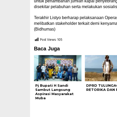
untuk penambahan jumlah kapal penyebranga
disekitar pelabuhan serta melakukan sosialisa
Terakhir Listyo berharap pelaksanaan Operas
melibatkan stakeholder terkait demi keny
(Bidhumas)
Post Views:
105
Baca Juga
Pj Bupati H Sandi
DPRD TULUNGA
Sambut Langsung
RETORIKA DAN 
Aspirasi Masyarakat
Muba