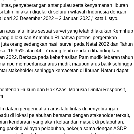
lintas, penyeberangan antar pulau serta kenyamanan liburan
i Lilin ini akan digelar di seluruh wilayah Indonesia dengan
i dari 23 Desember 2022 – 2 Januari 2023,” kata Listyo.
n arus lalu lintas sesuai survei yang telah dilakukan Kemnhub
2 yang dilakukan Kemnhub RI bahwa potensi pergerakan
 juta orang sedangkan hasil survei pada Natal 2022 dan Tahun
sar 16,35% atau 44,17 orang lebih rendah dibandingkan
ran 2022. Berkaca pada keberhasilan Pam mudik lebaran tahun
h mampu memperlancar arus mudik maupun arus balik sehingga
antar stakeholder sehingga kemacetan di liburan Nataru dapat
enterian Hukum dan Hak Azasi Manusia Dinilai Responsif,
am
ri dalam pengendalian arus lalu lintas di penyebrangan.
rpadu di lokasi pelabuhan bersama dengan stakeholder terkait,
ntrian kendaraan yang akan keluar dan masuk di pelabuhan,
ong parkir diwilayah pelabuhan, bekerja sama dengan ASDP