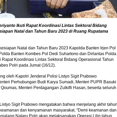
eriyanto Ikuti Rapat Koordinasi Lintas Sektoral Bidang
esiapan Natal dan Tahun Baru 2023 di Ruang Rupatama
kesiapan Natal dan Tahun Baru 2023 Kapolda Banten Irjen Pol
 Polda Banten Kombes Pol Dedi Suhartono dan Dirlantas Polda
 Rapat Koordinasi Lintas Sektoral Bidang Operasional Tahun
es Polri pada Jumat (16/12).
ung oleh Kapolri Jenderal Polisi Listyo Sigit Prabowo
 Menteri Perhubungan Budi Karya Sumadi, Menteri PUPR Basuki
 Qoumas, Menteri Perdagangan Zulkifli Hasan, beserta seluruh
 Listyo Sigit Prabowo mengatakan bahwa menjelang akhir tahu
 keamanan dan kenyamanan masyarakat. “Demi keamanan dan
njalang Nataru Polri akan melaksanakan Operasi Lilin tahun