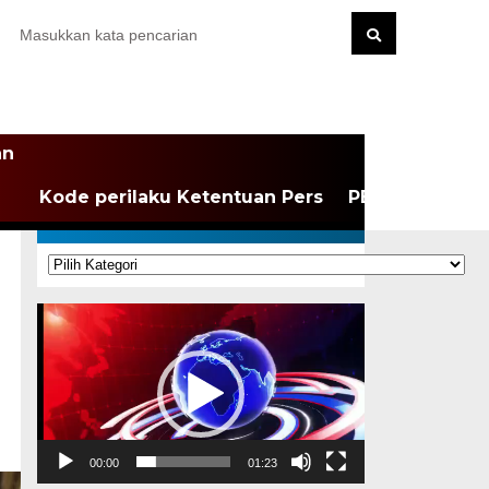
an
Kode perilaku Ketentuan Pers
PEDOMAN MEDI
KATEGORI
Kategori
Pemutar
Video
00:00
01:23