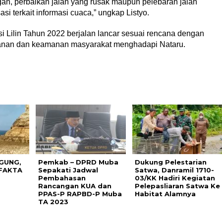
n, perbaikan jalan yang rusak maupun pelebaran jalan
si terkait informasi cuaca,” ungkap Listyo.
i Lilin Tahun 2022 berjalan lancar sesuai rencana dengan
amanan dan keamanan masyarakat menghadapi Nataru.
GUNG,
Pemkab – DPRD Muba
Dukung Pelestarian
FAKTA
Sepakati Jadwal
Satwa, Danramil 1710-
Pembahasan
03/KK Hadiri Kegiatan
Rancangan KUA dan
Pelepasliaran Satwa Ke
PPAS-P RAPBD-P Muba
Habitat Alamnya
TA 2023