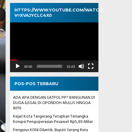
HTTPS://WWW.YOUTUBE.COM/WATCH?
V=XVAJYCLC4X0
Pemutar
Video
00:00
01:03
POS-POS TERBARU
ADA APA DENGAN SATPOL PP? BANGUNAN DI
DUGA ILEGAL DI CIPONDOH MULUS HINGGA
80℅
Kejari Kota Tangerang Tetapkan Tersangka
Korupsi Pengoperasian Pesawat Rp5,49 Miliar
Pengurus KONI Dilantik, Bupati Serang Ratu