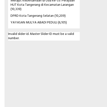
Merajut Kebersamaan di Usia ke-33: Perayaan
HUT Kota Tangerang di Kecamatan Larangan
(10,339)
DPRD Kota Tangerang Selatan
(10,209)
YAYASAN MULYA ABADI PEDULI
(6,105)
Invalid slider id. Master Slider ID must be a valid
number.