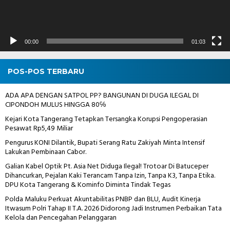
00:00
01:03
POS-POS TERBARU
ADA APA DENGAN SATPOL PP? BANGUNAN DI DUGA ILEGAL DI
CIPONDOH MULUS HINGGA 80℅
Kejari Kota Tangerang Tetapkan Tersangka Korupsi Pengoperasian
Pesawat Rp5,49 Miliar
Pengurus KONI Dilantik, Bupati Serang Ratu Zakiyah Minta Intensif
Lakukan Pembinaan Cabor.
Galian Kabel Optik Pt. Asia Net Diduga Ilegal! Trotoar Di Batuceper
Dihancurkan, Pejalan Kaki Terancam Tanpa Izin, Tanpa K3, Tanpa Etika.
DPU Kota Tangerang & Kominfo Diminta Tindak Tegas
Polda Maluku Perkuat Akuntabilitas PNBP dan BLU, Audit Kinerja
Itwasum Polri Tahap II T.A. 2026 Didorong Jadi Instrumen Perbaikan Tata
Kelola dan Pencegahan Pelanggaran