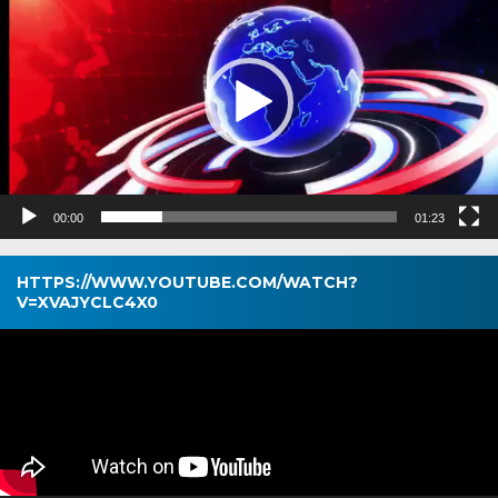
00:00
01:23
HTTPS://WWW.YOUTUBE.COM/WATCH?
V=XVAJYCLC4X0
Pemutar
Video