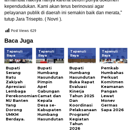
kependudukan. Kami akan terus berinovasi agar
pelayanan publik di daerah ini semakin baik dan merata,”
tutup Jara Trisepto. ( Novri ).
Post Views:
629
Baca Juga
Tapanuli
Tapanuli
Tapanuli
Tapanuli
Raya
Raya
Raya
Raya
Bupati
Bupati
Bupati
Pemkab
Serang
Humbang
Humbang
Humbahas
Ratu
Hasundutan
Hasundutan
Perkuat
Zakiyah
Pimpin
Buka Rapat
Komitmen
Apresiasi
Apel
Evaluasi
Keamanan
Lembaga
Gabungan
Kinerja
Pangan
Perekonomian
Camat dan
Tahun 2025
Lewat
NU Banten
Kepala
Dan
Monev
Yang
Desa se-
Koordinasi
Germas
Dorong
Kabupaten
Pelaksanaan
Sapa 2026
UMKM
Humbang
Program/
Berdaya.
Hasundutan
Kegiatan
Tahun
2026