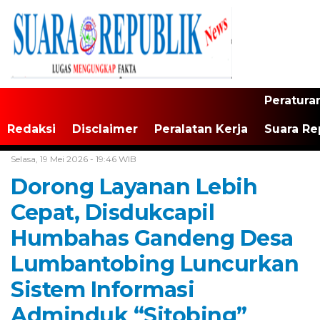
Peratura
Redaksi
Disclaimer
Peralatan Kerja
Suara Re
Home /
Tapanuli Raya
Selasa, 19 Mei 2026 - 19:46 WIB
Dorong Layanan Lebih
Cepat, Disdukcapil
Humbahas Gandeng Desa
Lumbantobing Luncurkan
Sistem Informasi
Adminduk “Sitobing”