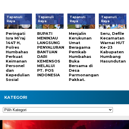
Tapanuli
Tapanuli
Tapanuli
Tapanuli
Raya
Raya
Raya
Raya
Peringati
BUPATI
Menjalin
Seru, Defile
Isra Mi’raj
MENINJAU
Kerukunan
Kecamatan
1447 H,
LANGSUNG
Umat
Warnai HUT
Polres
PENYALURAN
Beragama
Ke-23
Humbahas
BANTUAN
Pemkab
Kabupaten
Perkuat
DARI
Humbahas
Humbang
Keimanan
KEMENSOS
Buka
Hasundutan
Personel
MELALUI
Bersama di
dan
PT. POS
Desa
Kepedulian
INDONESIA
Parmonangan
Sosial
Pakkat.
KATEGORI
Kategori
Pemutar
Video