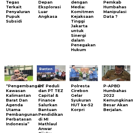
Tegas
Depan
dengan
Pemkab
Terkait
Eksplorasi
Media:
Humbahas
Penyaluran
Luar
Komitmen
Manipulasi
Pupuk
Angkasa
Kejaksaan
Data ?
Subsidi
Tinggi
Jakarta
untuk
Sinergi
dalam
Penegakan
Hukum
Banten
“Pengembangan
DT Peduli
Polresta
P-APBD
Kawasan
dan PT TEZ
Cirebon
Humbahas
Kalimantan
Capital &
Gelar
2022
Barat Dan
Finance
Syukuran
Kemungkina
Agenda
Salurkan
HUT ke-52
Besar Akan
Utama
Bantuan
Korpri
Berjalan.
Pembangunan
Pendidikan
Perbatasan
di MI
Indonesia”
Mathlaul
Anwar