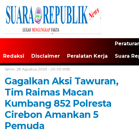
Peratura
Redaksi
Disclaimer
Peralatan Kerja
Suara Re
Home /
Tak Berkategori
Senin, 28 Agustus 2023 - 20:05 WIB
Gagalkan Aksi Tawuran,
Tim Raimas Macan
Kumbang 852 Polresta
Cirebon Amankan 5
Pemuda