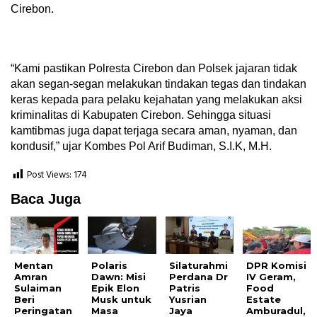
Cirebon.
“Kami pastikan Polresta Cirebon dan Polsek jajaran tidak
akan segan-segan melakukan tindakan tegas dan tindakan
keras kepada para pelaku kejahatan yang melakukan aksi
kriminalitas di Kabupaten Cirebon. Sehingga situasi
kamtibmas juga dapat terjaga secara aman, nyaman, dan
kondusif,” ujar Kombes Pol Arif Budiman, S.I.K, M.H.
Post Views:
174
Baca Juga
Mentan
Polaris
Silaturahmi
DPR Komisi
Amran
Dawn: Misi
Perdana Dr
IV Geram,
Sulaiman
Epik Elon
Patris
Food
Beri
Musk untuk
Yusrian
Estate
Peringatan
Masa
Jaya
Amburadul,