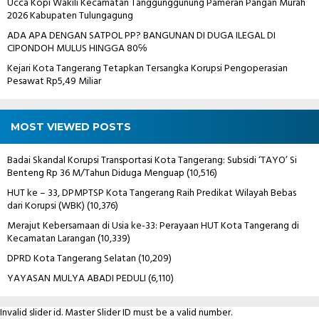
Ucca Kopi Wakili Kecamatan Tanggunggunung Pameran Pangan Murah
2026 Kabupaten Tulungagung
ADA APA DENGAN SATPOL PP? BANGUNAN DI DUGA ILEGAL DI
CIPONDOH MULUS HINGGA 80℅
Kejari Kota Tangerang Tetapkan Tersangka Korupsi Pengoperasian
Pesawat Rp5,49 Miliar
MOST VIEWED POSTS
Badai Skandal Korupsi Transportasi Kota Tangerang: Subsidi ‘TAYO’ Si
Benteng Rp 36 M/Tahun Diduga Menguap
(10,516)
HUT ke – 33, DPMPTSP Kota Tangerang Raih Predikat Wilayah Bebas
dari Korupsi (WBK)
(10,376)
Merajut Kebersamaan di Usia ke-33: Perayaan HUT Kota Tangerang di
Kecamatan Larangan
(10,339)
DPRD Kota Tangerang Selatan
(10,209)
YAYASAN MULYA ABADI PEDULI
(6,110)
Invalid slider id. Master Slider ID must be a valid number.