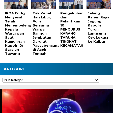
IPDA Endry
Tak Kenal
Pengukuhan
Jelang
Menyesal
Hari Libur,
dan
Panen Raya
Telah
Polri
Pelantikan
Jagung,
Menempeleng
Bersama
10
Kapolri
Kepala
Warga
PENGURUS
Turun
Wartawan
Bangun
KARANG
Langsung
Saat
Jembatan
TARUNA
Cek Lokasi
Kunjungan
Darurat
TINGKAT
ke Kalbar
Kapolri Di
Pascabencana
KECAMATAN
Stasiun
di Aceh
Tawang
Tengah
KATEGORI
Kategori
Pemutar
Video