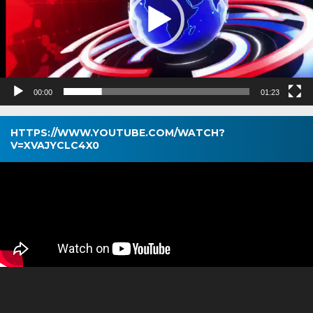
00:00
01:23
HTTPS://WWW.YOUTUBE.COM/WATCH?
V=XVAJYCLC4X0
Pemutar
Video