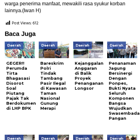
warga penerima manfaat, mewakili rasa syukur korban
lainnya.(Iwan H)
Post Views:
612
Baca Juga
Daerah
Daerah
Daerah
Daerah
GEGER!!
Bareskrim
Kejanggalan
Penanaman
Perumda
Polri
Anggaran
Jagung
Tirta
Tindak
di Balik
Bersinergi
Bhagasasi
Tambang
Proyek
Dengan
Disorot
Pasir Ilegal
Penanganan
Ponpes,
Soal
di Kawasan
Longsor
Bukti Nyata
Piutang
Taman
Seluruh
Pajak Tak
Nasional
Komponen
Berdokumen
Gunung
Bangsa
di LHP BPK
Merapi
Wujudkan
Swasembada
Pangan
Daerah
Daerah
Daerah
Daerah