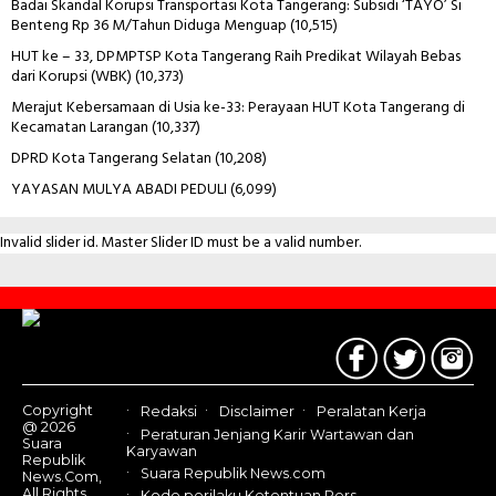
Badai Skandal Korupsi Transportasi Kota Tangerang: Subsidi ‘TAYO’ Si
Benteng Rp 36 M/Tahun Diduga Menguap
(10,515)
HUT ke – 33, DPMPTSP Kota Tangerang Raih Predikat Wilayah Bebas
dari Korupsi (WBK)
(10,373)
Merajut Kebersamaan di Usia ke-33: Perayaan HUT Kota Tangerang di
Kecamatan Larangan
(10,337)
DPRD Kota Tangerang Selatan
(10,208)
YAYASAN MULYA ABADI PEDULI
(6,099)
Invalid slider id. Master Slider ID must be a valid number.
Contact
Us
Copyright
Redaksi
Disclaimer
Peralatan Kerja
@ 2026
Peraturan Jenjang Karir Wartawan dan
Suara
Karyawan
Republik
Suara Republik News.com
News.Com,
All Rights
Kode perilaku Ketentuan Pers