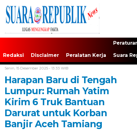
Peratura
Redaksi
Disclaimer
Peralatan Kerja
Suara Re
Home /
Daerah
Senin, 15 Desember 2025 - 13:33 WIB
Harapan Baru di Tengah
Lumpur: Rumah Yatim
Kirim 6 Truk Bantuan
Darurat untuk Korban
Banjir Aceh Tamiang