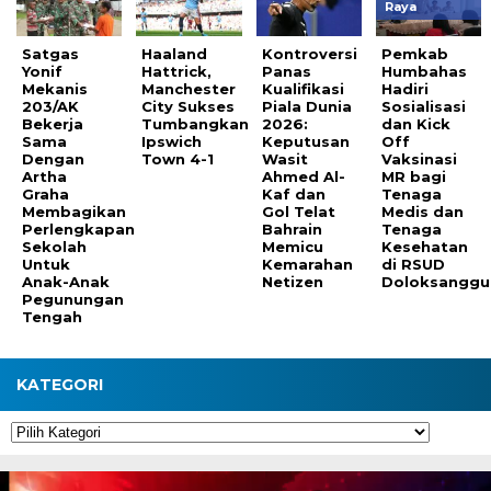
Raya
Satgas
Haaland
Kontroversi
Pemkab
Yonif
Hattrick,
Panas
Humbahas
Mekanis
Manchester
Kualifikasi
Hadiri
203/AK
City Sukses
Piala Dunia
Sosialisasi
Bekerja
Tumbangkan
2026:
dan Kick
Sama
Ipswich
Keputusan
Off
Dengan
Town 4-1
Wasit
Vaksinasi
Artha
Ahmed Al-
MR bagi
Graha
Kaf dan
Tenaga
Membagikan
Gol Telat
Medis dan
Perlengkapan
Bahrain
Tenaga
Sekolah
Memicu
Kesehatan
Untuk
Kemarahan
di RSUD
Anak-Anak
Netizen
Doloksanggu
Pegunungan
Tengah
KATEGORI
Kategori
Pemutar