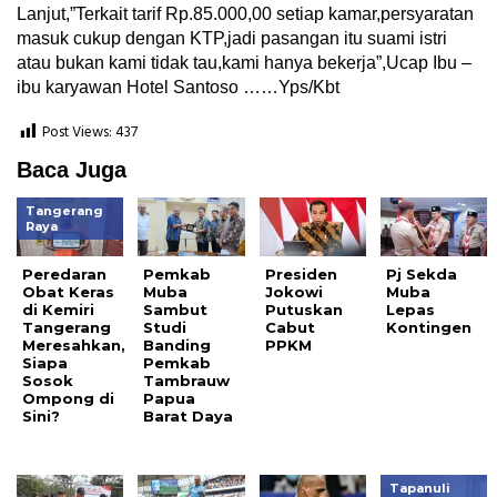
Lanjut,”Terkait tarif Rp.85.000,00 setiap kamar,persyaratan
masuk cukup dengan KTP,jadi pasangan itu suami istri
atau bukan kami tidak tau,kami hanya bekerja”,Ucap Ibu –
ibu karyawan Hotel Santoso ……Yps/Kbt
Post Views:
437
Baca Juga
Tangerang
Raya
Peredaran
Pemkab
Presiden
Pj Sekda
Obat Keras
Muba
Jokowi
Muba
di Kemiri
Sambut
Putuskan
Lepas
Tangerang
Studi
Cabut
Kontingen
Meresahkan,
Banding
PPKM
Siapa
Pemkab
Sosok
Tambrauw
Ompong di
Papua
Sini?
Barat Daya
Tapanuli