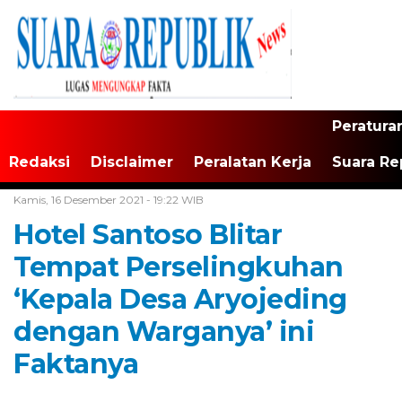
Peratura
Redaksi
Disclaimer
Peralatan Kerja
Suara Re
Home /
Tak Berkategori
Kamis, 16 Desember 2021 - 19:22 WIB
Hotel Santoso Blitar
Tempat Perselingkuhan
‘Kepala Desa Aryojeding
dengan Warganya’ ini
Faktanya