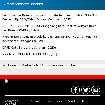
MOST VIEWED POSTS
Badai Skandal Korupsi Transportasi Kota Tangerang: Subsidi ‘TAYO’ Si
Benteng Rp 36 M/Tahun Diduga Menguap
(10,517)
HUT ke – 33, DPMPTSP Kota Tangerang Raih Predikat Wilayah Bebas
dari Korupsi (WBK)
(10,376)
Merajut Kebersamaan di Usia ke-33: Perayaan HUT Kota Tangerang di
Kecamatan Larangan
(10,339)
DPRD Kota Tangerang Selatan
(10,210)
YAYASAN MULYA ABADI PEDULI
(6,110)
Invalid slider id. Master Slider ID must be a valid number.
Contact
Us
Copyright
Redaksi
Disclaimer
Peralatan Kerja
@ 2026