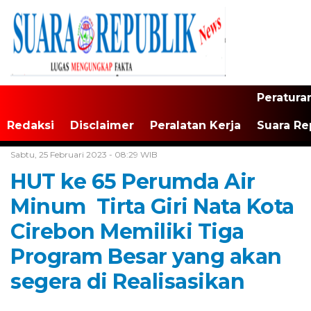
Peratura
Redaksi
Disclaimer
Peralatan Kerja
Suara Re
Home /
Tak Berkategori
Sabtu, 25 Februari 2023 - 08:29 WIB
HUT ke 65 Perumda Air
Minum Tirta Giri Nata Kota
Cirebon Memiliki Tiga
Program Besar yang akan
segera di Realisasikan