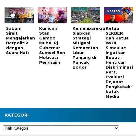
Daerah
Sabam
Kunjungi
Kemenparekraf
Ketua
Sirait
Stan
Siapkan
SEKBER
Mengajarkan
Gambo
Strategi
dan Ketua
Berpolitik
Muba, Pj
Mitigasi
IWOI
dengan
Gubernur
Kemacetan
Simeulue
Suara Hati
Sumsel Beri
Libur
Ingatkan
Motivasi
Panjang di
Bupati:
Pengrajin
Puncak
Hentikan
Bogor
Diskriminasi
Pers,
Evaluasi
Pejabat
Pengkotak-
kotak
Media
KATEGORI
Kategori