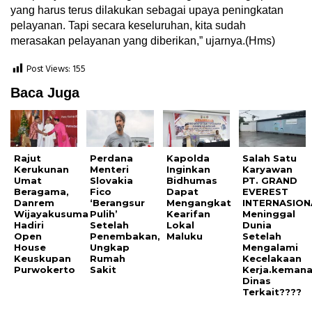
yang harus terus dilakukan sebagai upaya peningkatan
pelayanan. Tapi secara keseluruhan, kita sudah
merasakan pelayanan yang diberikan,” ujarnya.(Hms)
Post Views:
155
Baca Juga
Rajut
Perdana
Kapolda
Salah Satu
Kerukunan
Menteri
Inginkan
Karyawan
Umat
Slovakia
Bidhumas
PT. GRAND
Beragama,
Fico
Dapat
EVEREST
Danrem
‘Berangsur
Mengangkat
INTERNASION
Wijayakusuma
Pulih’
Kearifan
Meninggal
Hadiri
Setelah
Lokal
Dunia
Open
Penembakan,
Maluku
Setelah
House
Ungkap
Mengalami
Keuskupan
Rumah
Kecelakaan
Purwokerto
Sakit
Kerja.keman
Dinas
Terkait????