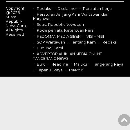
Copyright
Redaksi
Disclaimer
Peralatan Kerja
@ 2026
Peraturan Jenjang Karir Wartawan dan
Suara
Karyawan
Republik
Suara Republik News.com
News.Com,
All Rights
Kode perilaku Ketentuan Pers
Reserved
PEDOMAN MEDIA SIBER
VISI – MISI
SOP Wartawan
Tentang Kami
Redaksi
Hubungi Kami
ADVERTORIAL IKLAN MEDIA ONLINE
TANGERANG NEWS
Buru
Headline
Maluku
Tangerang Raya
Tapanuli Raya
TNI/Polri