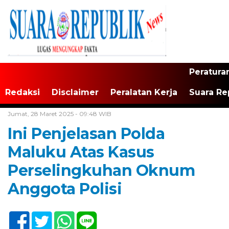
Peratura
Redaksi
Disclaimer
Peralatan Kerja
Suara Re
Home /
Tak Berkategori
Jumat, 28 Maret 2025 - 09:48 WIB
Ini Penjelasan Polda
Maluku Atas Kasus
Perselingkuhan Oknum
Anggota Polisi