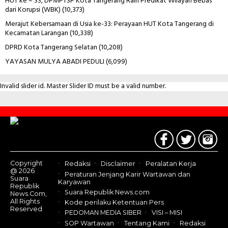
HUT ke – 33, DPMPTSP Kota Tangerang Raih Predikat Wilayah Bebas
dari Korupsi (WBK)
(10,373)
Merajut Kebersamaan di Usia ke-33: Perayaan HUT Kota Tangerang di
Kecamatan Larangan
(10,338)
DPRD Kota Tangerang Selatan
(10,208)
YAYASAN MULYA ABADI PEDULI
(6,099)
Invalid slider id. Master Slider ID must be a valid number.
Contact
Us
Copyright
Redaksi
Disclaimer
Peralatan Kerja
@ 2026
Peraturan Jenjang Karir Wartawan dan
Suara
Karyawan
Republik
Suara Republik News.com
News.Com,
All Rights
Kode perilaku Ketentuan Pers
Reserved
PEDOMAN MEDIA SIBER
VISI – MISI
SOP Wartawan
Tentang Kami
Redaksi