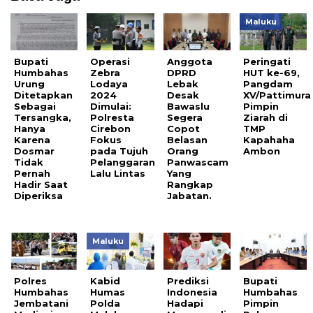
Maluku
Bupati
Operasi
Anggota
Peringati
Humbahas
Zebra
DPRD
HUT ke-69,
Urung
Lodaya
Lebak
Pangdam
Ditetapkan
2024
Desak
XV/Pattimura
Sebagai
Dimulai:
Bawaslu
Pimpin
Tersangka,
Polresta
Segera
Ziarah di
Hanya
Cirebon
Copot
TMP
Karena
Fokus
Belasan
Kapahaha
Dosmar
pada Tujuh
Orang
Ambon
Tidak
Pelanggaran
Panwascam
Pernah
Lalu Lintas
Yang
Hadir Saat
Rangkap
Diperiksa
Jabatan.
Maluku
Polres
Kabid
Prediksi
Bupati
Humbahas
Humas
Indonesia
Humbahas
Jembatani
Polda
Hadapi
Pimpin