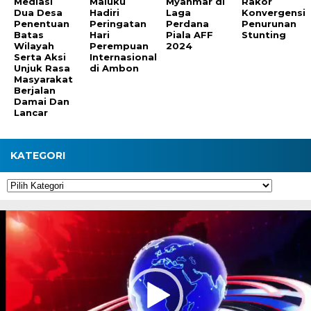
Mediasi
Maluku
Myanmar di
Rakor
Dua Desa
Hadiri
Laga
Konvergensi
Penentuan
Peringatan
Perdana
Penurunan
Batas
Hari
Piala AFF
Stunting
Wilayah
Perempuan
2024
Serta Aksi
Internasional
Unjuk Rasa
di Ambon
Masyarakat
Berjalan
Damai Dan
Lancar
KATEGORI
Kategori
Pemutar
Video