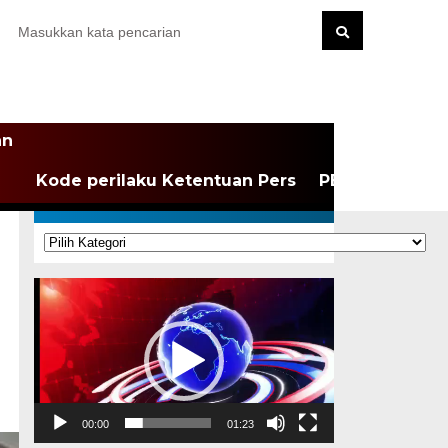
an
Kode perilaku Ketentuan Pers
PEDOMAN MEDI
KATEGORI
Kategori
Pemutar
Video
00:00
01:23