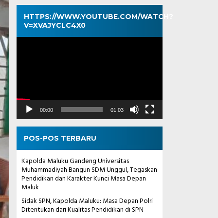
HTTPS://WWW.YOUTUBE.COM/WATCH?
V=XVAJYCLC4X0
Pemutar
Video
00:00
01:03
POS-POS TERBARU
Kapolda Maluku Gandeng Universitas
Muhammadiyah Bangun SDM Unggul, Tegaskan
Pendidikan dan Karakter Kunci Masa Depan
Maluk
Sidak SPN, Kapolda Maluku: Masa Depan Polri
Ditentukan dari Kualitas Pendidikan di SPN