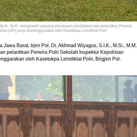
., M.Si., M.M., menghadiri upacara penutupan pendidikan dan pelantikan Perwira
esia (SIP) yang diselenggarakan oleh Kasetukpa Lemdiklat Polri
awa Barat, Irjen Pol. Dr. Akhmad Wiyagus, S.I.K., M.Si., M.M.
n pelantikan Perwira Polri Sekolah Inspektur Kepolisian
nggarakan oleh Kasetukpa Lemdiklat Polri, Brigjen Pol.