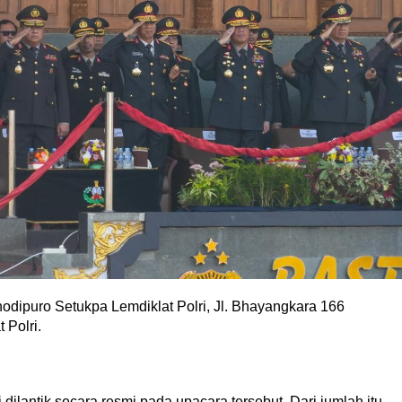
dipuro Setukpa Lemdiklat Polri, Jl. Bhayangkara 166
 Polri.
ilantik secara resmi pada upacara tersebut. Dari jumlah itu,