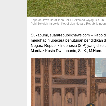
Kapolda Jawa Barat, Irjen Pol. Dr. Akhmad Wiyagus, S.I.K
Polri Sekolah Inspektur Kepolisian Negara Republik Indon
Sukabumi, suararepubliknews.com – Kapolda J
menghadiri upacara penutupan pendidikan da
Negara Republik Indonesia (SIP) yang disele
Mardiaz Kusin Dwihananto, S.I.K., M.Hum.