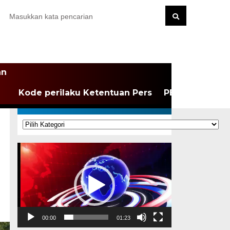
an
Kode perilaku Ketentuan Pers
PEDOMAN MEDI
KATEGORI
Kategori
Pemutar
Video
00:00
01:23