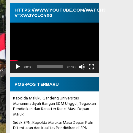
HTTPS://WWW.YOUTUBE.COM/WATCH?
V=XVAJYCLC4X0
Pemutar
Video
00:00
01:03
POS-POS TERBARU
Kapolda Maluku Gandeng Universitas
Muhammadiyah Bangun SDM Unggul, Tegaskan
Pendidikan dan Karakter Kunci Masa Depan
Maluk
Sidak SPN, Kapolda Maluku: Masa Depan Polri
Ditentukan dari Kualitas Pendidikan di SPN