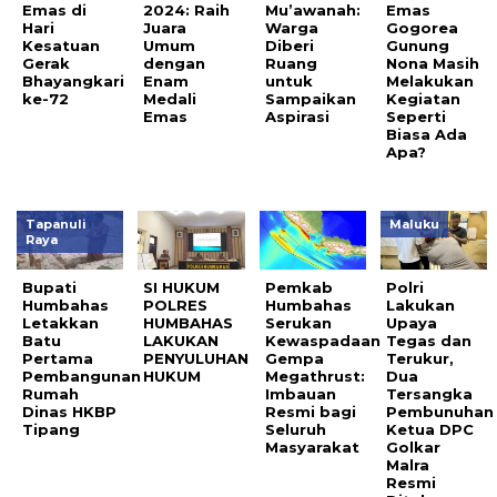
Emas di
2024: Raih
Mu’awanah:
Emas
Hari
Juara
Warga
Gogorea
Kesatuan
Umum
Diberi
Gunung
Gerak
dengan
Ruang
Nona Masih
Bhayangkari
Enam
untuk
Melakukan
ke-72
Medali
Sampaikan
Kegiatan
Emas
Aspirasi
Seperti
Biasa Ada
Apa?
Tapanuli
Maluku
Raya
Bupati
SI HUKUM
Pemkab
Polri
Humbahas
POLRES
Humbahas
Lakukan
Letakkan
HUMBAHAS
Serukan
Upaya
Batu
LAKUKAN
Kewaspadaan
Tegas dan
Pertama
PENYULUHAN
Gempa
Terukur,
Pembangunan
HUKUM
Megathrust:
Dua
Rumah
Imbauan
Tersangka
Dinas HKBP
Resmi bagi
Pembunuhan
Tipang
Seluruh
Ketua DPC
Masyarakat
Golkar
Malra
Resmi