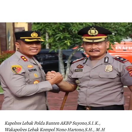
Kapolres Lebak Polda Banten AKBP Suyono,S.I.K.,
Wakapolres Lebak Kompol Nono Hartono,S.H., M.H