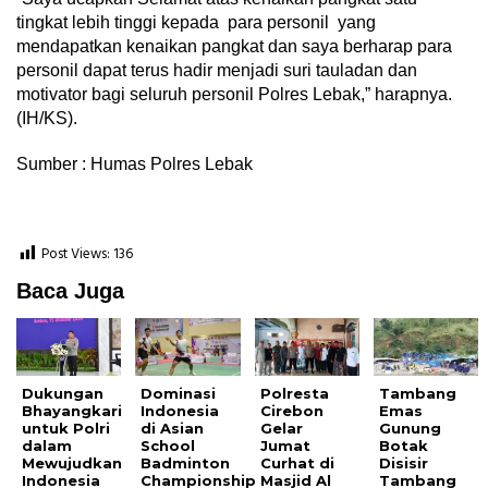
tingkat lebih tinggi kepada para personil yang
mendapatkan kenaikan pangkat dan saya berharap para
personil dapat terus hadir menjadi suri tauladan dan
motivator bagi seluruh personil Polres Lebak,” harapnya.
(IH/KS).
Sumber : Humas Polres Lebak
Post Views:
136
Baca Juga
Dukungan
Dominasi
Polresta
Tambang
Bhayangkari
Indonesia
Cirebon
Emas
untuk Polri
di Asian
Gelar
Gunung
dalam
School
Jumat
Botak
Mewujudkan
Badminton
Curhat di
Disisir
Indonesia
Championship
Masjid Al
Tambang