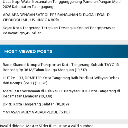
Ucca Kopi Wakili Kecamatan Tanggunggunung Pameran Pangan Murah
2026 Kabupaten Tulungagung
ADA APA DENGAN SATPOL PP? BANGUNAN DI DUGA ILEGAL DI
CIPONDOH MULUS HINGGA 80℅
Kejari Kota Tangerang Tetapkan Tersangka Korupsi Pengoperasian
Pesawat Rp5,49 Miliar
MOST VIEWED POSTS
Badai Skandal Korupsi Transportasi Kota Tangerang: Subsidi ‘TAYO’ Si
Benteng Rp 36 M/Tahun Diduga Menguap
(10,517)
HUT ke – 33, DPMPTSP Kota Tangerang Raih Predikat Wilayah Bebas
dari Korupsi (WBK)
(10,376)
Merajut Kebersamaan di Usia ke-33: Perayaan HUT Kota Tangerang di
Kecamatan Larangan
(10,339)
DPRD Kota Tangerang Selatan
(10,209)
YAYASAN MULYA ABADI PEDULI
(6,110)
Invalid slider id. Master Slider ID must be a valid number.