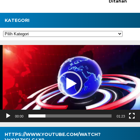
Ditahan
KATEGORI
Kategori
Pemutar
Video
00:00
01:23
HTTPS://WWW.YOUTUBE.COM/WATCH?
V=XVAJYCLC4X0