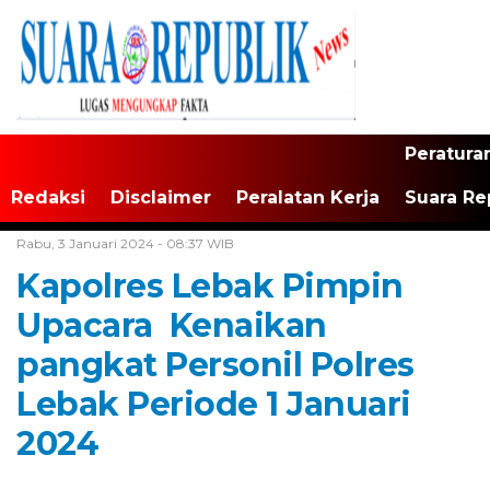
Peratura
Redaksi
Disclaimer
Peralatan Kerja
Suara Re
Home /
Tak Berkategori
Rabu, 3 Januari 2024 - 08:37 WIB
Kapolres Lebak Pimpin
Upacara Kenaikan
pangkat Personil Polres
Lebak Periode 1 Januari
2024