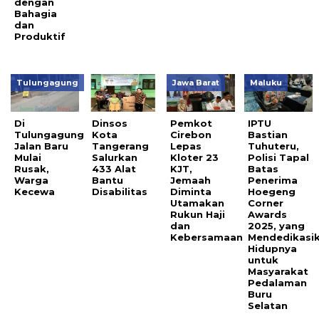
dengan
Bahagia
dan
Produktif
Tulungagung
Jawa Barat
Maluku
Di
Dinsos
Pemkot
IPTU
Tulungagung
Kota
Cirebon
Bastian
Jalan Baru
Tangerang
Lepas
Tuhuteru,
Mulai
Salurkan
Kloter 23
Polisi Tapal
Rusak,
433 Alat
KJT,
Batas
Warga
Bantu
Jemaah
Penerima
Kecewa
Disabilitas
Diminta
Hoegeng
Utamakan
Corner
Rukun Haji
Awards
dan
2025, yang
Kebersamaan
Mendedikasi
Hidupnya
untuk
Masyarakat
Pedalaman
Buru
Selatan