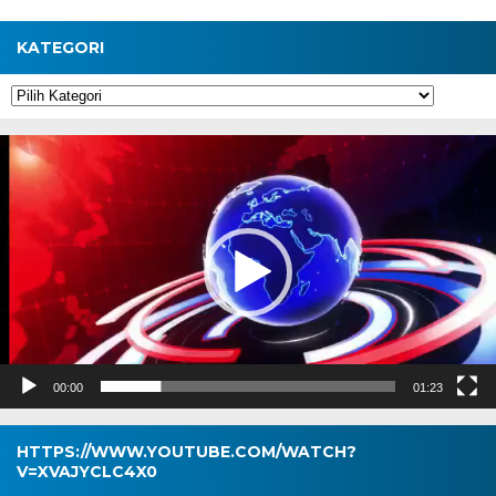
KATEGORI
Kategori
Pemutar
Video
00:00
01:23
HTTPS://WWW.YOUTUBE.COM/WATCH?
V=XVAJYCLC4X0