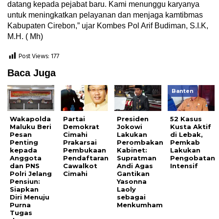
datang kepada pejabat baru. Kami menunggu karyanya
untuk meningkatkan pelayanan dan menjaga kamtibmas
Kabupaten Cirebon,” ujar Kombes Pol Arif Budiman, S.I.K,
M.H. ( Mh)
Post Views:
177
Baca Juga
Banten
Wakapolda
Partai
Presiden
52 Kasus
Maluku Beri
Demokrat
Jokowi
Kusta Aktif
Pesan
Cimahi
Lakukan
di Lebak,
Penting
Prakarsai
Perombakan
Pemkab
kepada
Pembukaan
Kabinet:
Lakukan
Anggota
Pendaftaran
Supratman
Pengobatan
dan PNS
Cawalkot
Andi Agas
Intensif
Polri Jelang
Cimahi
Gantikan
Pensiun:
Yasonna
Siapkan
Laoly
Diri Menuju
sebagai
Purna
Menkumham
Tugas