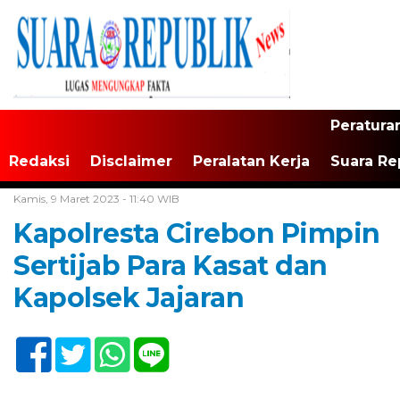
Peratura
Redaksi
Disclaimer
Peralatan Kerja
Suara Re
Home /
Tak Berkategori
Kamis, 9 Maret 2023 - 11:40 WIB
Kapolresta Cirebon Pimpin
Sertijab Para Kasat dan
Kapolsek Jajaran