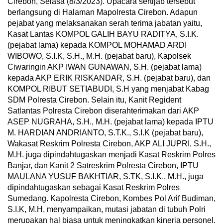
Cirebon, Selasa (8/3/2023). Upacara sertijab tersebut
berlangsung di Halaman Mapolresta Cirebon. Adapun
pejabat yang melaksanakan serah terima jabatan yaitu,
Kasat Lantas KOMPOL GALIH BAYU RADITYA, S.I.K.
(pejabat lama) kepada KOMPOL MOHAMAD ARDI
WIBOWO, S.I.K, S.H., M.H. (pejabat baru), Kapolsek
Ciwaringin AKP IWAN GUNAWAN, S.H. (pejabat lama)
kepada AKP ERIK RISKANDAR, S.H. (pejabat baru), dan
KOMPOL RIBUT SETIABUDI, S.H yang menjabat Kabag
SDM Polresta Cirebon. Selain itu, Kanit Regident
Satlantas Polresta Cirebon diserahterimakan dari AKP
ASEP NUGRAHA, S.H., M.H. (pejabat lama) kepada IPTU
M. HARDIAN ANDRIANTO, S.T.K., S.I.K (pejabat baru),
Wakasat Reskrim Polresta Cirebon, AKP ALI JUPRI, S.H.,
M.H. juga dipindahtugaskan menjadi Kasat Reskrim Polres
Banjar, dan Kanit 2 Satreskrim Polresta Cirebon, IPTU
MAULANA YUSUF BAKHTIAR, S.TK, S.I.K., M.H., juga
dipindahtugaskan sebagai Kasat Reskrim Polres
Sumedang. Kapolresta Cirebon, Kombes Pol Arif Budiman,
S.I.K, M.H, menyampaikan, mutasi jabatan di tubuh Polri
merupakan hal biasa untuk meningkatkan kinerja personel.