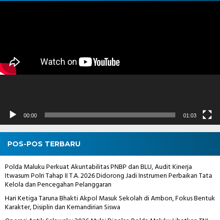
Pemutar
Video
00:00
01:03
POS-POS TERBARU
Polda Maluku Perkuat Akuntabilitas PNBP dan BLU, Audit Kinerja
Itwasum Polri Tahap II T.A. 2026 Didorong Jadi Instrumen Perbaikan Tata
Kelola dan Pencegahan Pelanggaran
Hari Ketiga Taruna Bhakti Akpol Masuk Sekolah di Ambon, Fokus Bentuk
Karakter, Disiplin dan Kemandirian Siswa