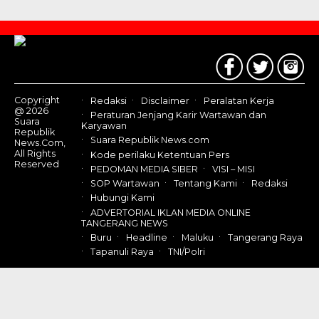
Contact
Us
Copyright
Redaksi
Disclaimer
Peralatan Kerja
@ 2026
Peraturan Jenjang Karir Wartawan dan
Suara
Karyawan
Republik
Suara Republik News.com
News.Com,
All Rights
Kode perilaku Ketentuan Pers
Reserved
PEDOMAN MEDIA SIBER
VISI – MISI
SOP Wartawan
Tentang Kami
Redaksi
Hubungi Kami
ADVERTORIAL IKLAN MEDIA ONLINE
TANGERANG NEWS
Buru
Headline
Maluku
Tangerang Raya
Tapanuli Raya
TNI/Polri