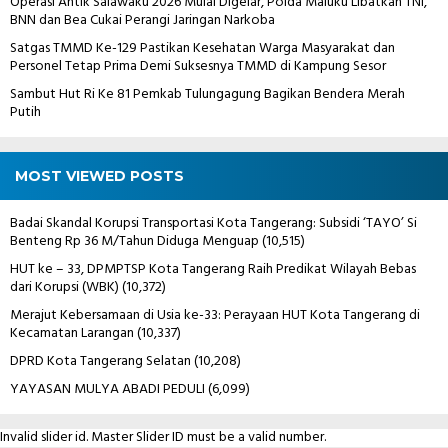
Operasi Antik Salawaku 2026 Mulai Digelar, Polda Maluku Libatkan TNI,
BNN dan Bea Cukai Perangi Jaringan Narkoba
Satgas TMMD Ke-129 Pastikan Kesehatan Warga Masyarakat dan
Personel Tetap Prima Demi Suksesnya TMMD di Kampung Sesor
Sambut Hut Ri Ke 81 Pemkab Tulungagung Bagikan Bendera Merah
Putih
MOST VIEWED POSTS
Badai Skandal Korupsi Transportasi Kota Tangerang: Subsidi ‘TAYO’ Si
Benteng Rp 36 M/Tahun Diduga Menguap
(10,515)
HUT ke – 33, DPMPTSP Kota Tangerang Raih Predikat Wilayah Bebas
dari Korupsi (WBK)
(10,372)
Merajut Kebersamaan di Usia ke-33: Perayaan HUT Kota Tangerang di
Kecamatan Larangan
(10,337)
DPRD Kota Tangerang Selatan
(10,208)
YAYASAN MULYA ABADI PEDULI
(6,099)
Invalid slider id. Master Slider ID must be a valid number.