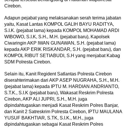
Cirebon.
Adapun pejabat yang melaksanakan serah terima jabatan
yaitu, Kasat Lantas KOMPOL GALIH BAYU RADITYA,
S.I.K. (pejabat lama) kepada KOMPOL MOHAMAD ARDI
WIBOWO, S.I.K, S.H., M.H. (pejabat baru), Kapolsek
Ciwaringin AKP IWAN GUNAWAN, S.H. (pejabat lama)
kepada AKP ERIK RISKANDAR, S.H. (pejabat baru), dan
KOMPOL RIBUT SETIABUDI, S.H yang menjabat Kabag
SDM Polresta Cirebon.
Selain itu, Kanit Regident Satlantas Polresta Cirebon
diserahterimakan dari AKP ASEP NUGRAHA, S.H., M.H.
(pejabat lama) kepada IPTU M. HARDIAN ANDRIANTO,
S.T.K., S.I.K (pejabat baru), Wakasat Reskrim Polresta
Cirebon, AKP ALI JUPRI, S.H., M.H. juga
dipindahtugaskan menjadi Kasat Reskrim Polres Banjar,
dan Kanit 2 Satreskrim Polresta Cirebon, IPTU MAULANA
YUSUF BAKHTIAR, S.TK, S.I.K., M.H., juga
dipindahtugaskan sebagai Kasat Reskrim Polres