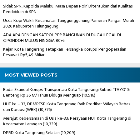
Sidak SPN, Kapolda Maluku: Masa Depan Polri Ditentukan dari Kualitas
Pendidikan di SPN
Ucca Kopi Wakili Kecamatan Tanggunggunung Pameran Pangan Murah
2026 Kabupaten Tulungagung
ADA APA DENGAN SATPOL PP? BANGUNAN DI DUGA ILEGAL DI
CIPONDOH MULUS HINGGA 80℅
Kejari Kota Tangerang Tetapkan Tersangka Korupsi Pengoperasian
Pesawat Rp5,49 Miliar
MOST VIEWED POSTS
Badai Skandal Korupsi Transportasi Kota Tangerang: Subsidi ‘TAYO’ Si
Benteng Rp 36 M/Tahun Diduga Menguap
(10,516)
HUT ke – 33, DPMPTSP Kota Tangerang Raih Predikat Wilayah Bebas
dari Korupsi (WBK)
(10,376)
Merajut Kebersamaan di Usia ke-33: Perayaan HUT Kota Tangerang di
Kecamatan Larangan
(10,339)
DPRD Kota Tangerang Selatan
(10,209)