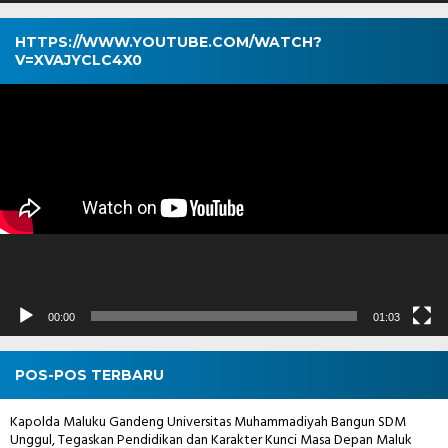
HTTPS://WWW.YOUTUBE.COM/WATCH?
V=XVAJYCLC4X0
Pemutar
Video
00:00
01:03
POS-POS TERBARU
Kapolda Maluku Gandeng Universitas Muhammadiyah Bangun SDM
Unggul, Tegaskan Pendidikan dan Karakter Kunci Masa Depan Maluk