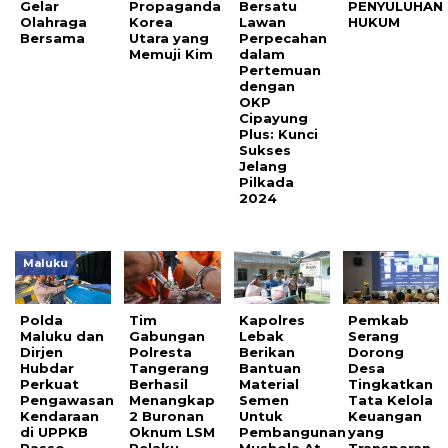
Gelar
Propaganda
Bersatu
PENYULUHAN
Olahraga
Korea
Lawan
HUKUM
Bersama
Utara yang
Perpecahan
Memuji Kim
dalam
Pertemuan
dengan
OKP
Cipayung
Plus: Kunci
Sukses
Jelang
Pilkada
2024
Maluku
Polda
Tim
Kapolres
Pemkab
Maluku dan
Gabungan
Lebak
Serang
Dirjen
Polresta
Berikan
Dorong
Hubdar
Tangerang
Bantuan
Desa
Perkuat
Berhasil
Material
Tingkatkan
Pengawasan
Menangkap
Semen
Tata Kelola
Kendaraan
2 Buronan
Untuk
Keuangan
di UPPKB
Oknum LSM
Pembangunan
yang
Passo
Pelaku
Mushola At
Transparan