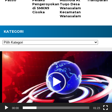
Pengeroyokan
Tuqo Desa
di SMKN9
Wanasalam
Cisoka
Kecamatan
Wanasalam
KATEGORI
Kategori
Pemutar
Video
00:00
01:23