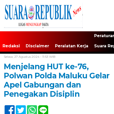
Peratura
Redaksi
Disclaimer
Peralatan Kerja
Suara Re
Home /
Tak Berkategori
Selasa, 27 Agustus 2024 - 11:53 WIB
Menjelang HUT ke-76,
Polwan Polda Maluku Gelar
Apel Gabungan dan
Penegakan Disiplin