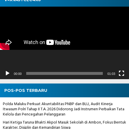
Pemutar
Video
00:00
01:03
POS-POS TERBARU
Polda Maluku Perkuat Akuntabilitas PNBP dan BLU, Audit Kinerja
Itwasum Polri Tahap II T.A. 2026 Didorong Jadi Instrumen Perbaikan Tata
Kelola dan Pencegahan Pelanggaran
Hari Ketiga Taruna Bhakti Akpol Masuk Sekolah di Ambon, Fokus Bentuk
Karakter, Disiplin dan Kemandirian Siswa