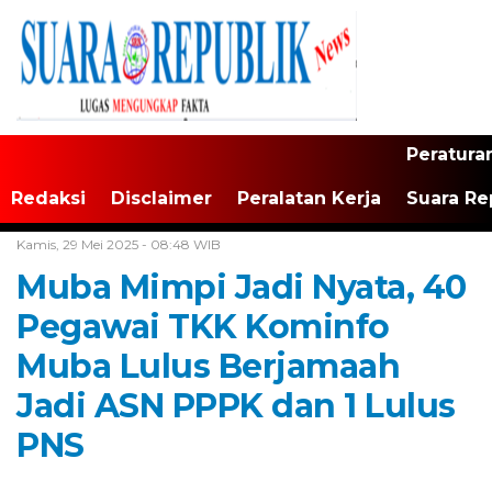
Peratura
Redaksi
Disclaimer
Peralatan Kerja
Suara Re
Home /
Muba
Kamis, 29 Mei 2025 - 08:48 WIB
Muba Mimpi Jadi Nyata, 40
Pegawai TKK Kominfo
Muba Lulus Berjamaah
Jadi ASN PPPK dan 1 Lulus
PNS