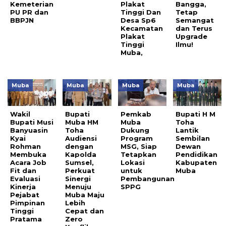
Kemeterian
Plakat
Bangga,
PU PR dan
Tinggi Dan
Tetap
BBPJN
Desa Sp6
Semangat
Kecamatan
dan Terus
Plakat
Upgrade
Tinggi
Ilmu!
Muba,
Muba
Muba
Muba
Muba
Wakil
Bupati
Pemkab
Bupati H M
Bupati Musi
Muba HM
Muba
Toha
Banyuasin
Toha
Dukung
Lantik
Kyai
Audiensi
Program
Sembilan
Rohman
dengan
MSG, Siap
Dewan
Membuka
Kapolda
Tetapkan
Pendidikan
Acara Job
Sumsel,
Lokasi
Kabupaten
Fit dan
Perkuat
untuk
Muba
Evaluasi
Sinergi
Pembangunan
Kinerja
Menuju
SPPG
Pejabat
Muba Maju
Pimpinan
Lebih
Tinggi
Cepat dan
Pratama
Zero