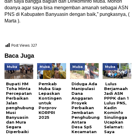
dan saya bangga bagian dari Dinkominfo Muba. Mohon
doanya agar saya bisa mengemban amanah sebagai ASN
PNS di Kabupaten Banyuasin dengan baik,” pungkasnya, (
Marta ).
Post Views:
327
Baca Juga
Muba
Muba
Muba
Muba
Bupati HM
Pemkab
Diduga Ada
Lulus
Toha Minta
Muba Siap
Manipulasi
Berjamaah
Percepatan
Lepaskan
Dana
Jadi ASN
Perbaikan
Kontingen
Anggaran
PPPK dan 1
Jalan
untuk
Proyek
Lulus PNS,
penghubung
Porprov
Perbaikan
Kadin
Musi
KORPRI
Jembatan
Kominfo
Banyuasin
2025
Penghubung
Sinulingga
dan Mura
Antara
Ucapkan
Segara
Desa Sp5
Selamat:
Diperbaiki
Kecamatan
Saya