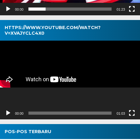
00:00
01:23
HTTPS://WWW.YOUTUBE.COM/WATCH?
V=XVAJYCLC4X0
Pemutar
Video
00:00
01:03
POS-POS TERBARU