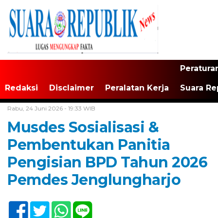
Peratura
Redaksi
Disclaimer
Peralatan Kerja
Suara Re
Home /
Tulungagung
Rabu, 24 Juni 2026 - 19:33 WIB
Musdes Sosialisasi &
Pembentukan Panitia
Pengisian BPD Tahun 2026
Pemdes Jenglungharjo