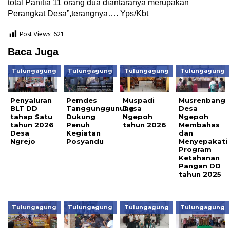
total Panitia 11 orang dua diantaranya merupakan
Perangkat Desa”,terangnya…. Yps/Kbt
Post Views:
621
Baca Juga
Tulungagung
Tulungagung
Tulungagung
Tulungagung
Penyaluran
Pemdes
Muspadi
Musrenbang
BLT DD
Tanggunggunung
Desa
Desa
tahap Satu
Dukung
Ngepoh
Ngepoh
tahun 2026
Penuh
tahun 2026
Membahas
Desa
Kegiatan
dan
Ngrejo
Posyandu
Menyepakati
Program
Ketahanan
Pangan DD
tahun 2025
Tulungagung
Tulungagung
Tulungagung
Tulungagung