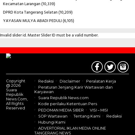
Kecamatan Larangan
(10,339)
DPRD Kota Tangerang Selatan
(10,209)
YAYASAN MULYA ABADI PEDULI
(6,105)
Invalid slider id. Master Slider ID must be a valid number.
Contact
Us
Copyright
Redaksi
Disclaimer
Peralatan Kerja
@ 2026
Peraturan Jenjang Karir Wartawan dan
Suara
Karyawan
Republik
Suara Republik News.com
News.Com,
All Rights
Kode perilaku Ketentuan Pers
Reserved
PEDOMAN MEDIA SIBER
VISI – MISI
SOP Wartawan
Tentang Kami
Redaksi
Hubungi Kami
ADVERTORIAL IKLAN MEDIA ONLINE
TANGERANG NEWS