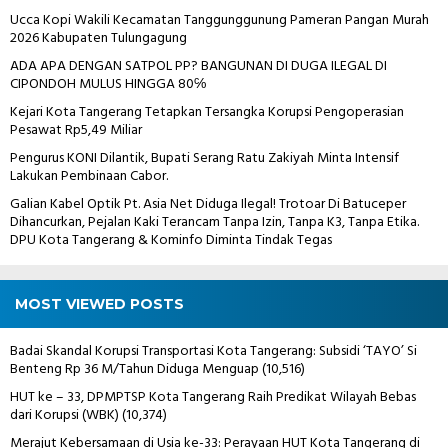
Ucca Kopi Wakili Kecamatan Tanggunggunung Pameran Pangan Murah
2026 Kabupaten Tulungagung
ADA APA DENGAN SATPOL PP? BANGUNAN DI DUGA ILEGAL DI
CIPONDOH MULUS HINGGA 80℅
Kejari Kota Tangerang Tetapkan Tersangka Korupsi Pengoperasian
Pesawat Rp5,49 Miliar
Pengurus KONI Dilantik, Bupati Serang Ratu Zakiyah Minta Intensif
Lakukan Pembinaan Cabor.
Galian Kabel Optik Pt. Asia Net Diduga Ilegal! Trotoar Di Batuceper
Dihancurkan, Pejalan Kaki Terancam Tanpa Izin, Tanpa K3, Tanpa Etika.
DPU Kota Tangerang & Kominfo Diminta Tindak Tegas
MOST VIEWED POSTS
Badai Skandal Korupsi Transportasi Kota Tangerang: Subsidi ‘TAYO’ Si
Benteng Rp 36 M/Tahun Diduga Menguap
(10,516)
HUT ke – 33, DPMPTSP Kota Tangerang Raih Predikat Wilayah Bebas
dari Korupsi (WBK)
(10,374)
Merajut Kebersamaan di Usia ke-33: Perayaan HUT Kota Tangerang di