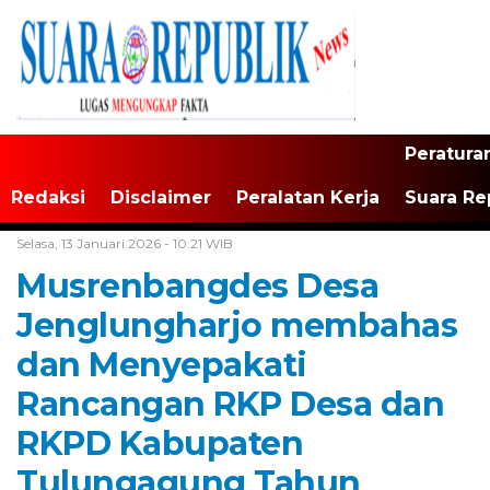
Peratura
Redaksi
Disclaimer
Peralatan Kerja
Suara Re
Home /
Tulungagung
Selasa, 13 Januari 2026 - 10:21 WIB
Musrenbangdes Desa
Jenglungharjo membahas
dan Menyepakati
Rancangan RKP Desa dan
RKPD Kabupaten
Tulungagung Tahun