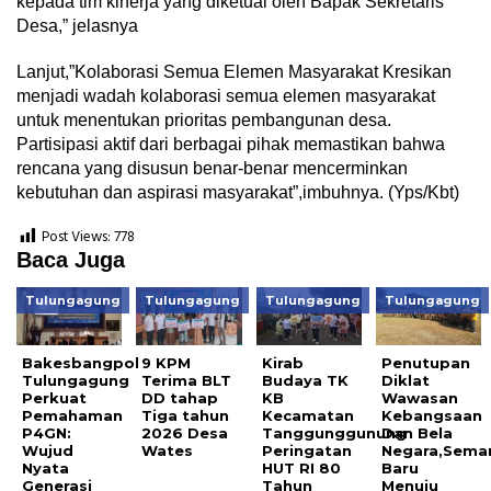
kepada tim kinerja yang diketuai oleh Bapak Sekretaris
Desa,” jelasnya
Lanjut,”Kolaborasi Semua Elemen Masyarakat Kresikan
menjadi wadah kolaborasi semua elemen masyarakat
untuk menentukan prioritas pembangunan desa.
Partisipasi aktif dari berbagai pihak memastikan bahwa
rencana yang disusun benar-benar mencerminkan
kebutuhan dan aspirasi masyarakat”,imbuhnya. (Yps/Kbt)
Post Views:
778
Baca Juga
Tulungagung
Tulungagung
Tulungagung
Tulungagung
Bakesbangpol
9 KPM
Kirab
Penutupan
Tulungagung
Terima BLT
Budaya TK
Diklat
Perkuat
DD tahap
KB
Wawasan
Pemahaman
Tiga tahun
Kecamatan
Kebangsaan
P4GN:
2026 Desa
Tanggunggunung
Dan Bela
Wujud
Wates
Peringatan
Negara,Sema
Nyata
HUT RI 80
Baru
Generasi
Tahun
Menuju