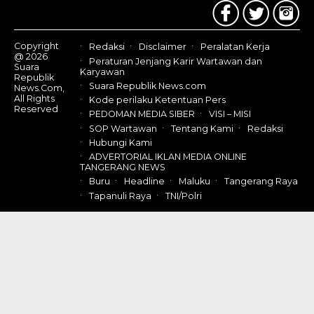
Copyright
Redaksi
Disclaimer
Peralatan Kerja
@ 2026
Peraturan Jenjang Karir Wartawan dan
Suara
Karyawan
Republik
Suara Republik News.com
News.Com,
All Rights
Kode perilaku Ketentuan Pers
Reserved
PEDOMAN MEDIA SIBER
VISI – MISI
SOP Wartawan
Tentang Kami
Redaksi
Hubungi Kami
ADVERTORIAL IKLAN MEDIA ONLINE
TANGERANG NEWS
Buru
Headline
Maluku
Tangerang Raya
Tapanuli Raya
TNI/Polri