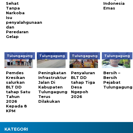
Sehat
Indonesia
Tanpa
Emas
Narkoba
Isu
penyalahgunaan
dan
Peredaran
Gelap
Tulungagung
Tulungagung
Tulungagung
Tulungagung
Pemdes
Peningkatan
Penyaluran
Bersih –
Kresikan
Infrastruktur
BLT DD
Bersih
salurkan
Jalan Di
tahap Tiga
Pejabat
BLT DD
Kabupaten
Desa
Tulungagung
tahap Satu
Tulungagung
Ngepoh
Tahun
Terus
2026
2026
Dilakukan
Kepada 8
KPM
KATEGORI