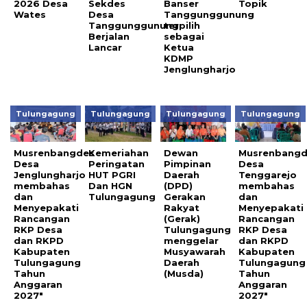
2026 Desa
Sekdes
Banser
Topik
Wates
Desa
Tanggunggunung
Tanggunggunung
terpilih
Berjalan
sebagai
Lancar
Ketua
KDMP
Jenglungharjo
Tulungagung
Tulungagung
Tulungagung
Tulungagung
Musrenbangdes
Kemeriahan
Dewan
Musrenbangd
Desa
Peringatan
Pimpinan
Desa
Jenglungharjo
HUT PGRI
Daerah
Tenggarejo
membahas
Dan HGN
(DPD)
membahas
dan
Tulungagung
Gerakan
dan
Menyepakati
Rakyat
Menyepakati
Rancangan
(Gerak)
Rancangan
RKP Desa
Tulungagung
RKP Desa
dan RKPD
menggelar
dan RKPD
Kabupaten
Musyawarah
Kabupaten
Tulungagung
Daerah
Tulungagung
Tahun
(Musda)
Tahun
Anggaran
Anggaran
2027″
2027″