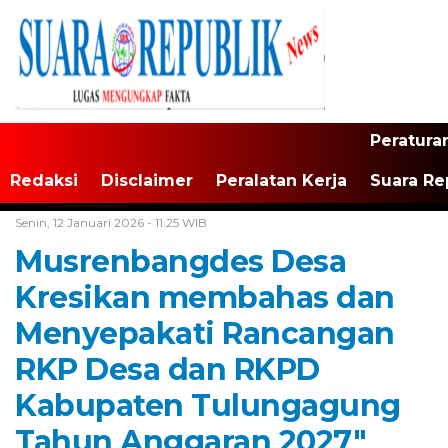
Peratura
Redaksi
Disclaimer
Peralatan Kerja
Suara Re
Home /
Tulungagung
Senin, 12 Januari 2026 - 11:25 WIB
Musrenbangdes Desa
Kresikan membahas dan
Menyepakati Rancangan
RKP Desa dan RKPD
Kabupaten Tulungagung
Tahun Anggaran 2027″