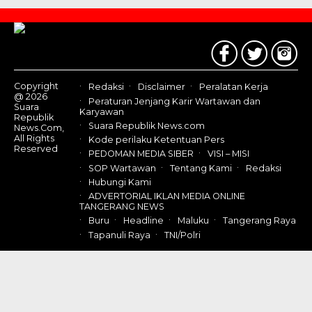
Contact
Us
Copyright
Redaksi
Disclaimer
Peralatan Kerja
@ 2026
Peraturan Jenjang Karir Wartawan dan
Suara
Karyawan
Republik
Suara Republik News.com
News.Com,
All Rights
Kode perilaku Ketentuan Pers
Reserved
PEDOMAN MEDIA SIBER
VISI – MISI
SOP Wartawan
Tentang Kami
Redaksi
Hubungi Kami
ADVERTORIAL IKLAN MEDIA ONLINE
TANGERANG NEWS
Buru
Headline
Maluku
Tangerang Raya
Tapanuli Raya
TNI/Polri