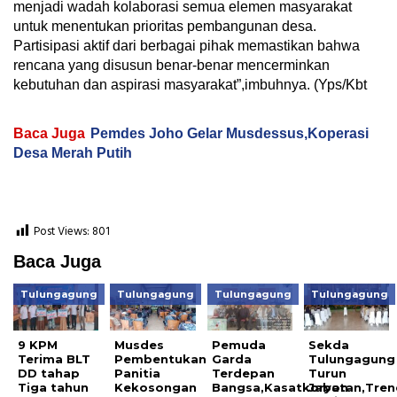
menjadi wadah kolaborasi semua elemen masyarakat
untuk menentukan prioritas pembangunan desa.
Partisipasi aktif dari berbagai pihak memastikan bahwa
rencana yang disusun benar-benar mencerminkan
kebutuhan dan aspirasi masyarakat”,imbuhnya. (Yps/Kbt
Baca Juga
Pemdes Joho Gelar Musdessus,Koperasi
Desa Merah Putih
Post Views:
801
Baca Juga
Tulungagung
Tulungagung
Tulungagung
Tulungagung
9 KPM
Musdes
Pemuda
Sekda
Terima BLT
Pembentukan
Garda
Tulungagung
DD tahap
Panitia
Terdepan
Turun
Tiga tahun
Kekosongan
Bangsa,Kasatkoryon
Jabatan,Tren