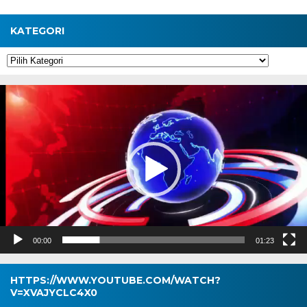
KATEGORI
Kategori
Pemutar
Video
00:00
01:23
HTTPS://WWW.YOUTUBE.COM/WATCH?
V=XVAJYCLC4X0