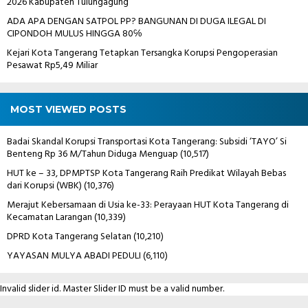
2026 Kabupaten Tulungagung
ADA APA DENGAN SATPOL PP? BANGUNAN DI DUGA ILEGAL DI
CIPONDOH MULUS HINGGA 80℅
Kejari Kota Tangerang Tetapkan Tersangka Korupsi Pengoperasian
Pesawat Rp5,49 Miliar
MOST VIEWED POSTS
Badai Skandal Korupsi Transportasi Kota Tangerang: Subsidi ‘TAYO’ Si
Benteng Rp 36 M/Tahun Diduga Menguap
(10,517)
HUT ke – 33, DPMPTSP Kota Tangerang Raih Predikat Wilayah Bebas
dari Korupsi (WBK)
(10,376)
Merajut Kebersamaan di Usia ke-33: Perayaan HUT Kota Tangerang di
Kecamatan Larangan
(10,339)
DPRD Kota Tangerang Selatan
(10,210)
YAYASAN MULYA ABADI PEDULI
(6,110)
Invalid slider id. Master Slider ID must be a valid number.