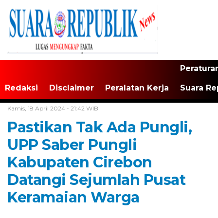
Peratura
Redaksi
Disclaimer
Peralatan Kerja
Suara Re
Home /
Tak Berkategori
Kamis, 18 April 2024 - 21:42 WIB
Pastikan Tak Ada Pungli,
UPP Saber Pungli
Kabupaten Cirebon
Datangi Sejumlah Pusat
Keramaian Warga