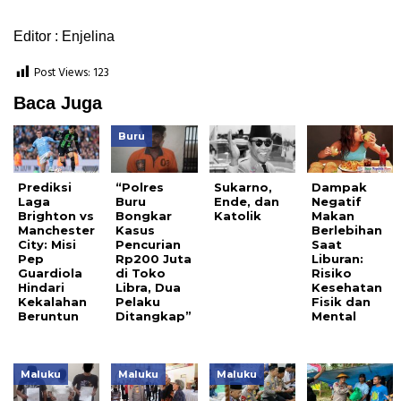
Editor : Enjelina
Post Views:
123
Baca Juga
Buru
Prediksi
“Polres
Sukarno,
Dampak
Laga
Buru
Ende, dan
Negatif
Brighton vs
Bongkar
Katolik
Makan
Manchester
Kasus
Berlebihan
City: Misi
Pencurian
Saat
Pep
Rp200 Juta
Liburan:
Guardiola
di Toko
Risiko
Hindari
Libra, Dua
Kesehatan
Kekalahan
Pelaku
Fisik dan
Beruntun
Ditangkap”
Mental
Maluku
Maluku
Maluku