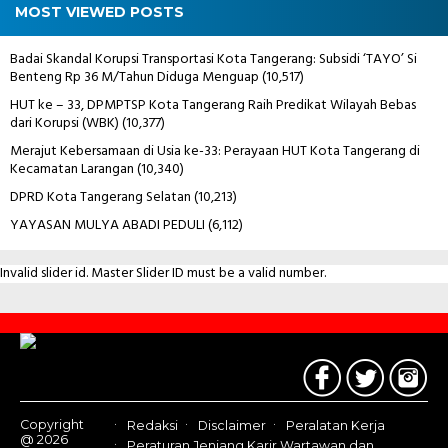
MOST VIEWED POSTS
Badai Skandal Korupsi Transportasi Kota Tangerang: Subsidi ‘TAYO’ Si
Benteng Rp 36 M/Tahun Diduga Menguap
(10,517)
HUT ke – 33, DPMPTSP Kota Tangerang Raih Predikat Wilayah Bebas
dari Korupsi (WBK)
(10,377)
Merajut Kebersamaan di Usia ke-33: Perayaan HUT Kota Tangerang di
Kecamatan Larangan
(10,340)
DPRD Kota Tangerang Selatan
(10,213)
YAYASAN MULYA ABADI PEDULI
(6,112)
Invalid slider id. Master Slider ID must be a valid number.
Contact
Us
Copyright
Redaksi
Disclaimer
Peralatan Kerja
@ 2026
Peraturan Jenjang Karir Wartawan dan