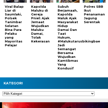
Viral Balap
Kapolda
Subuh
Polres SBB
Liar di
Maluku di
Berjamaah,
Ikut
Saumlaki,
Gereja
Kapolda
Penanaman
Polsek
Pniel: Ajak
Maluk Ajak
Jagung
Tanimbar
Jemaat
Masyarakat
Serentak
Selatan
Wujudkan
Hidup
Bina Para
Maluku
Damai Dan
Pelaku
Damai,
Taat
yang
Tolak
Hukum,
Mayoritas
Kekerasan
#Malukutarusbikingbae
Pelajar
Jadi
Semangat
Bersama
Wujudkan
Kamtibmas
Yang
Kondusif
KATEGORI
Kategori
Pemutar