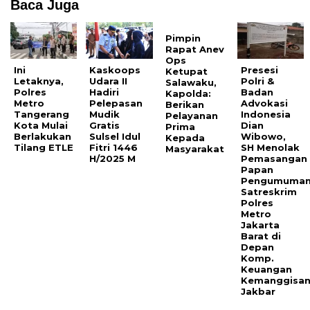
Baca Juga
Pimpin
Rapat Anev
Ops
Ini
Kaskoops
Presesi
Ketupat
Letaknya,
Udara II
Polri &
Salawaku,
Polres
Hadiri
Badan
Kapolda:
Metro
Pelepasan
Advokasi
Berikan
Tangerang
Mudik
Indonesia
Pelayanan
Kota Mulai
Gratis
Dian
Prima
Berlakukan
Sulsel Idul
Wibowo,
Kepada
Tilang ETLE
Fitri 1446
SH Menolak
Masyarakat
H/2025 M
Pemasangan
Papan
Pengumuma
Satreskrim
Polres
Metro
Jakarta
Barat di
Depan
Komp.
Keuangan
Kemanggisa
Jakbar