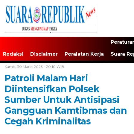
Peratura
Redaksi
Disclaimer
Peralatan Kerja
Suara Re
Home /
Tak Berkategori
Kamis, 30 Maret 2023 - 20:10 WIB
Patroli Malam Hari
Diintensifkan Polsek
Sumber Untuk Antisipasi
Gangguan Kamtibmas dan
Cegah Kriminalitas