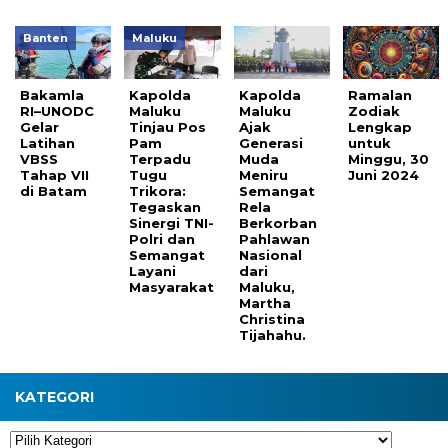
Banten
Maluku
Bakamla
Kapolda
Kapolda
Ramalan
RI–UNODC
Maluku
Maluku
Zodiak
Gelar
Tinjau Pos
Ajak
Lengkap
Latihan
Pam
Generasi
untuk
VBSS
Terpadu
Muda
Minggu, 30
Tahap VII
Tugu
Meniru
Juni 2024
di Batam
Trikora:
Semangat
Tegaskan
Rela
Sinergi TNI-
Berkorban
Polri dan
Pahlawan
Semangat
Nasional
Layani
dari
Masyarakat
Maluku,
Martha
Christina
Tijahahu.
KATEGORI
Kategori