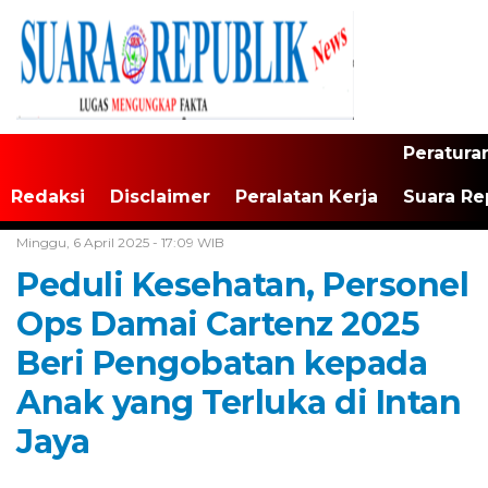
Peratura
Redaksi
Disclaimer
Peralatan Kerja
Suara Re
Home /
Tak Berkategori
Minggu, 6 April 2025 - 17:09 WIB
Peduli Kesehatan, Personel
Ops Damai Cartenz 2025
Beri Pengobatan kepada
Anak yang Terluka di Intan
Jaya