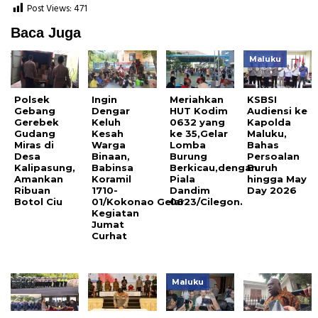
Post Views:
471
Baca Juga
Maluku
Polsek
Ingin
Meriahkan
KSBSI
Gebang
Dengar
HUT Kodim
Audiensi ke
Gerebek
Keluh
0632 yang
Kapolda
Gudang
Kesah
ke 35,Gelar
Maluku,
Miras di
Warga
Lomba
Bahas
Desa
Binaan,
Burung
Persoalan
Kalipasung,
Babinsa
Berkicau,dengan
Buruh
Amankan
Koramil
Piala
hingga May
Ribuan
1710-
Dandim
Day 2026
Botol Ciu
01/Kokonao Gelar
0623/Cilegon.
Kegiatan
Jumat
Curhat
Maluku