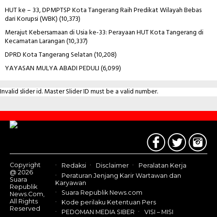
HUT ke – 33, DPMPTSP Kota Tangerang Raih Predikat Wilayah Bebas
dari Korupsi (WBK)
(10,373)
Merajut Kebersamaan di Usia ke-33: Perayaan HUT Kota Tangerang di
Kecamatan Larangan
(10,337)
DPRD Kota Tangerang Selatan
(10,208)
YAYASAN MULYA ABADI PEDULI
(6,099)
Invalid slider id. Master Slider ID must be a valid number.
Contact
Us
Copyright
Redaksi
Disclaimer
Peralatan Kerja
@ 2026
Peraturan Jenjang Karir Wartawan dan
Suara
Karyawan
Republik
Suara Republik News.com
News.Com,
All Rights
Kode perilaku Ketentuan Pers
Reserved
PEDOMAN MEDIA SIBER
VISI – MISI