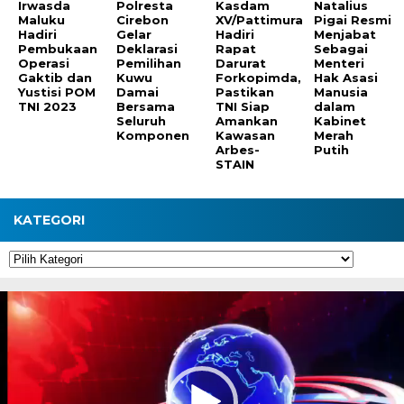
Irwasda
Polresta
Kasdam
Natalius
Maluku
Cirebon
XV/Pattimura
Pigai Resmi
Hadiri
Gelar
Hadiri
Menjabat
Pembukaan
Deklarasi
Rapat
Sebagai
Operasi
Pemilihan
Darurat
Menteri
Gaktib dan
Kuwu
Forkopimda,
Hak Asasi
Yustisi POM
Damai
Pastikan
Manusia
TNI 2023
Bersama
TNI Siap
dalam
Seluruh
Amankan
Kabinet
Komponen
Kawasan
Merah
Arbes-
Putih
STAIN
KATEGORI
Kategori
Pemutar
Video