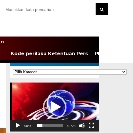
an
Kode perilaku Ketentuan Pers
PEDOMAN MEDI
KATEGORI
Kategori
Pemutar
Video
00:00
01:23