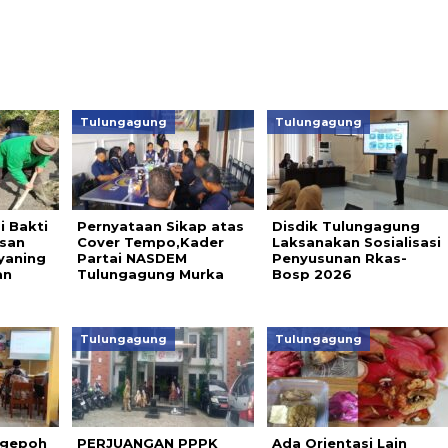
Tulungagung
Tulungagung
i Bakti
Pernyataan Sikap atas
Disdik Tulungagung
asan
Cover Tempo,Kader
Laksanakan Sosialisasi
yaning
Partai NASDEM
Penyusunan Rkas-
an
Tulungagung Murka
Bosp 2026
Tulungagung
Tulungagung
Ngepoh
PERJUANGAN PPPK
Ada Orientasi Lain