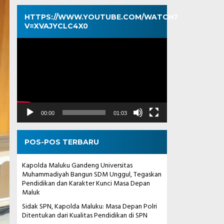
HTTPS://WWW.YOUTUBE.COM/WATCH?
V=XVAJYCLC4X0
Pemutar
Video
00:00
01:03
POS-POS TERBARU
Kapolda Maluku Gandeng Universitas
Muhammadiyah Bangun SDM Unggul, Tegaskan
Pendidikan dan Karakter Kunci Masa Depan
Maluk
Sidak SPN, Kapolda Maluku: Masa Depan Polri
Ditentukan dari Kualitas Pendidikan di SPN