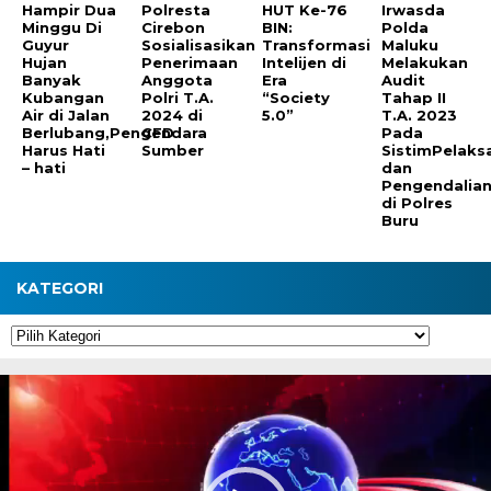
Hampir Dua
Polresta
HUT Ke-76
Irwasda
Minggu Di
Cirebon
BIN:
Polda
Guyur
Sosialisasikan
Transformasi
Maluku
Hujan
Penerimaan
Intelijen di
Melakukan
Banyak
Anggota
Era
Audit
Kubangan
Polri T.A.
“Society
Tahap II
Air di Jalan
2024 di
5.0”
T.A. 2023
Berlubang,Pengendara
CFD
Pada
Harus Hati
Sumber
SistimPelaks
– hati
dan
Pengendalia
di Polres
Buru
KATEGORI
Kategori
Pemutar
Video