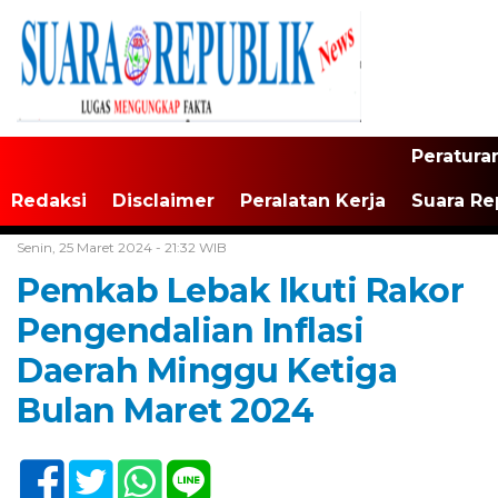
Peratura
Redaksi
Disclaimer
Peralatan Kerja
Suara Re
Home /
Tak Berkategori
Senin, 25 Maret 2024 - 21:32 WIB
Pemkab Lebak Ikuti Rakor
Pengendalian Inflasi
Daerah Minggu Ketiga
Bulan Maret 2024