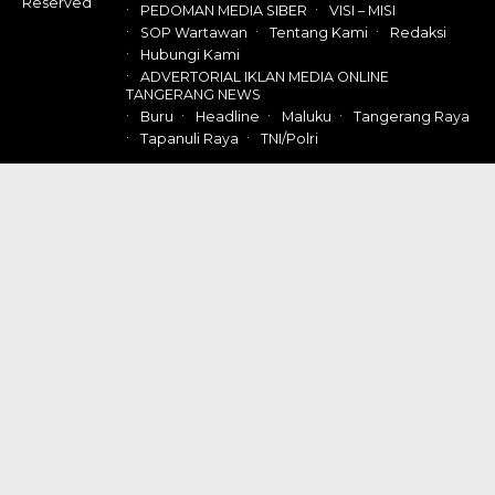
Reserved
PEDOMAN MEDIA SIBER
VISI – MISI
SOP Wartawan
Tentang Kami
Redaksi
Hubungi Kami
ADVERTORIAL IKLAN MEDIA ONLINE
TANGERANG NEWS
Buru
Headline
Maluku
Tangerang Raya
Tapanuli Raya
TNI/Polri