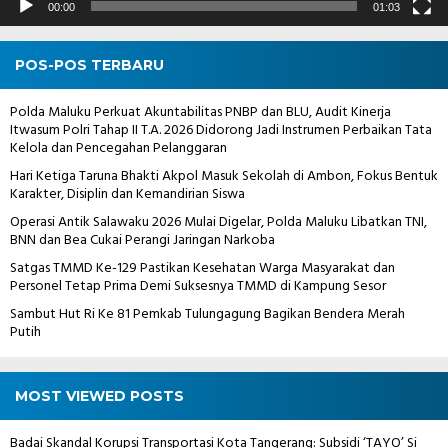
00:00
01:03
POS-POS TERBARU
Polda Maluku Perkuat Akuntabilitas PNBP dan BLU, Audit Kinerja
Itwasum Polri Tahap II T.A. 2026 Didorong Jadi Instrumen Perbaikan Tata
Kelola dan Pencegahan Pelanggaran
Hari Ketiga Taruna Bhakti Akpol Masuk Sekolah di Ambon, Fokus Bentuk
Karakter, Disiplin dan Kemandirian Siswa
Operasi Antik Salawaku 2026 Mulai Digelar, Polda Maluku Libatkan TNI,
BNN dan Bea Cukai Perangi Jaringan Narkoba
Satgas TMMD Ke-129 Pastikan Kesehatan Warga Masyarakat dan
Personel Tetap Prima Demi Suksesnya TMMD di Kampung Sesor
Sambut Hut Ri Ke 81 Pemkab Tulungagung Bagikan Bendera Merah
Putih
MOST VIEWED POSTS
Badai Skandal Korupsi Transportasi Kota Tangerang: Subsidi ‘TAYO’ Si