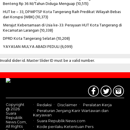
Benteng Rp 36 M/Tahun Diduga Menguap
(10,515)
HUT ke – 33, DPMPTSP Kota Tangerang Raih Predikat Wilayah Bebas
dari Korupsi (WBK)
(10,373)
Merajut Kebersamaan di Usia ke-33: Perayaan HUT Kota Tangerang di
Kecamatan Larangan
(10,338)
DPRD Kota Tangerang Selatan
(10,208)
YAYASAN MULYA ABADI PEDULI
(6,099)
Invalid slider id. Master Slider ID must be a valid number.
Contact
Us
Copyright
Redaksi
Disclaimer
Peralatan Kerja
@ 2026
Peraturan Jenjang Karir Wartawan dan
Suara
Karyawan
Republik
Suara Republik News.com
News.Com,
All Rights
Kode perilaku Ketentuan Pers