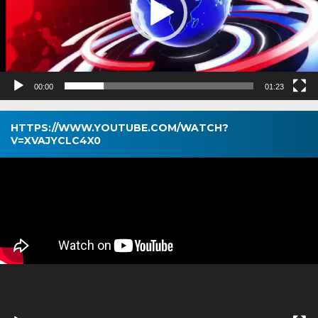
00:00
01:23
HTTPS://WWW.YOUTUBE.COM/WATCH?
V=XVAJYCLC4X0
Pemutar
Video