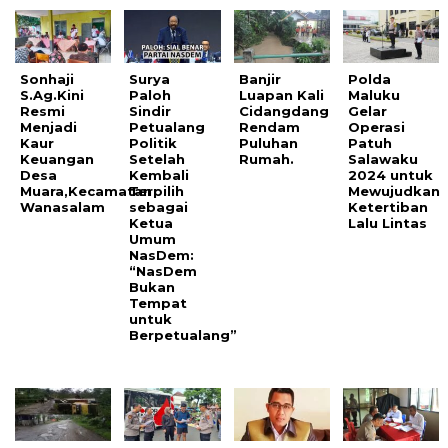
Sonhaji
Surya
Banjir
Polda
S.Ag.Kini
Paloh
Luapan Kali
Maluku
Resmi
Sindir
Cidangdang
Gelar
Menjadi
Petualang
Rendam
Operasi
Kaur
Politik
Puluhan
Patuh
Keuangan
Setelah
Rumah.
Salawaku
Desa
Kembali
2024 untuk
Muara,Kecamatan
Terpilih
Mewujudkan
Wanasalam
sebagai
Ketertiban
Ketua
Lalu Lintas
Umum
NasDem:
“NasDem
Bukan
Tempat
untuk
Berpetualang”