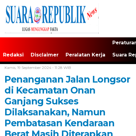
Peratura
Redaksi
Disclaimer
Peralatan Kerja
Suara Re
Home /
Tak Berkategori
Kamis, 19 September 2024 - 11:28 WIB
Penanganan Jalan Longsor
di Kecamatan Onan
Ganjang Sukses
Dilaksanakan, Namun
Pembatasan Kendaraan
Berat Masih Diterapkan