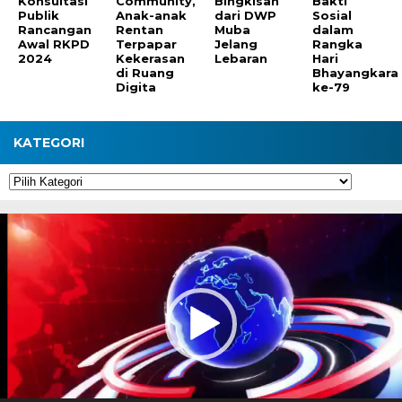
Konsultasi
Community,
Bingkisan
Bakti
Publik
Anak-anak
dari DWP
Sosial
Rancangan
Rentan
Muba
dalam
Awal RKPD
Terpapar
Jelang
Rangka
2024
Kekerasan
Lebaran
Hari
di Ruang
Bhayangkara
Digita
ke-79
KATEGORI
Kategori
Pemutar
Video