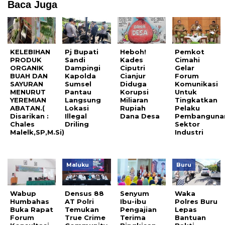
Baca Juga
KELEBIHAN
Pj Bupati
Heboh!
Pemkot
PRODUK
Sandi
Kades
Cimahi
ORGANIK
Dampingi
Ciputri
Gelar
BUAH DAN
Kapolda
Cianjur
Forum
SAYURAN
Sumsel
Diduga
Komunikasi
MENURUT
Pantau
Korupsi
Untuk
YEREMIAN
Langsung
Miliaran
Tingkatkan
ABATAN.(
Lokasi
Rupiah
Pelaku
Disarikan :
Illegal
Dana Desa
Pembanguna
Chales
Driling
Sektor
Malelk,SP,M.Si)
Industri
Maluku
Buru
Wabup
Densus 88
Senyum
Waka
Humbahas
AT Polri
Ibu-ibu
Polres Buru
Buka Rapat
Temukan
Pengajian
Lepas
Forum
True Crime
Terima
Bantuan