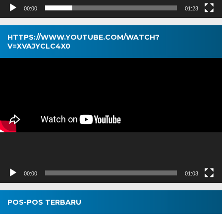
00:00
01:23
HTTPS://WWW.YOUTUBE.COM/WATCH?
V=XVAJYCLC4X0
Pemutar
Video
00:00
01:03
POS-POS TERBARU