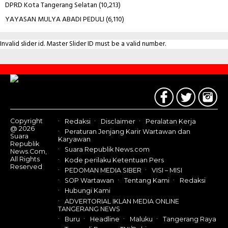
DPRD Kota Tangerang Selatan
(10,213)
YAYASAN MULYA ABADI PEDULI
(6,110)
Invalid slider id. Master Slider ID must be a valid number.
Contact
Us
Copyright
Redaksi
Disclaimer
Peralatan Kerja
@ 2026
Peraturan Jenjang Karir Wartawan dan
Suara
Karyawan
Republik
Suara Republik News.com
News.Com,
All Rights
Kode perilaku Ketentuan Pers
Reserved
PEDOMAN MEDIA SIBER
VISI – MISI
SOP Wartawan
Tentang Kami
Redaksi
Hubungi Kami
ADVERTORIAL IKLAN MEDIA ONLINE
TANGERANG NEWS
Buru
Headline
Maluku
Tangerang Raya