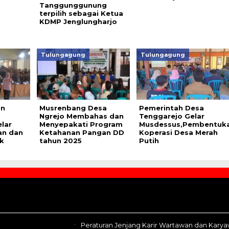
Tanggunggunung
terpilih sebagai Ketua
KDMP Jenglungharjo
Tulungagung
Tulungagung
an
Musrenbang Desa
Pemerintah Desa
Ngrejo Membahas dan
Tenggarejo Gelar
lar
Menyepakati Program
Musdessus,Pembentuk
an dan
Ketahanan Pangan DD
Koperasi Desa Merah
k
tahun 2025
Putih
Peraturan Jenjang Karir Wartawan dan Kary