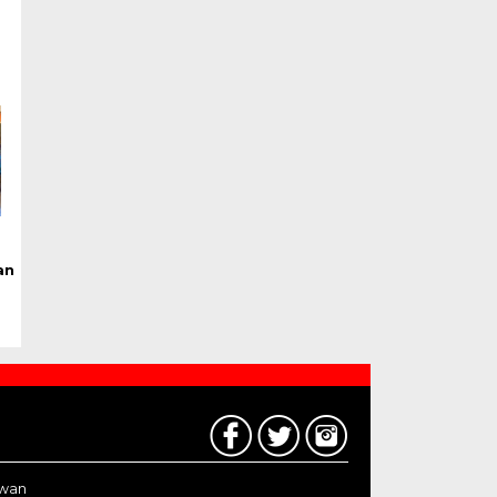
an
awan