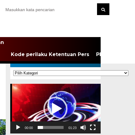
an
Kode perilaku Ketentuan Pers
PEDOMAN MEDI
KATEGORI
Kategori
Pemutar
Video
00:00
01:23