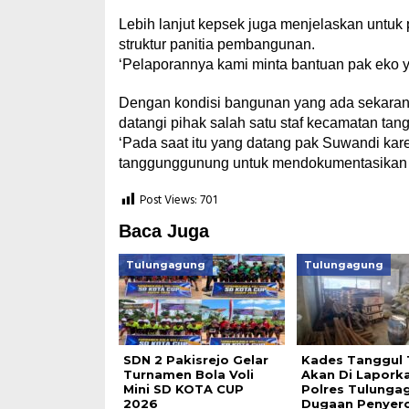
Lebih lanjut kepsek juga menjelaskan untuk p
struktur panitia pembangunan.
‘Pelaporannya kami minta bantuan pak eko 
Dengan kondisi bangunan yang ada sekarang
datangi pihak salah satu staf kecamatan tan
‘Pada saat itu yang datang pak Suwandi kar
tanggunggunung untuk mendokumentasikan 
Post Views:
701
Baca Juga
Tulungagung
Tulungagung
SDN 2 Pakisrejo Gelar
Kades Tanggul 
Turnamen Bola Voli
Akan Di Lapork
Mini SD KOTA CUP
Polres Tulunga
2026
Dugaan Penyer