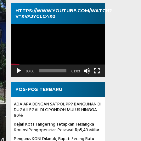
HTTPS://WWW.YOUTUBE.COM/WATCH?
V=XVAJYCLC4X0
Pemutar
Video
00:00
01:03
POS-POS TERBARU
ADA APA DENGAN SATPOL PP? BANGUNAN DI
DUGA ILEGAL DI CIPONDOH MULUS HINGGA
80℅
Kejari Kota Tangerang Tetapkan Tersangka
Korupsi Pengoperasian Pesawat Rp5,49 Miliar
Pengurus KONI Dilantik, Bupati Serang Ratu