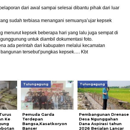
elaporan dari awal sampai selesai dibantu pihak dari luar
yang sudah terbiasa menangani semuanya’ujar kepsek
 menurut kepsek beberapa hari yang lalu juga sempat di
ggunggunung untuk diambil dokumentasi foto.
ena ada perintah dari kabupaten melalui kecamatan
bangunan tersebut’pungkas kepsek…. Kbt
Tulungagung
Tulungagung
Turus
Pemuda Garda
Pembangunan Drenase
an Ke
Terdepan
Desa Ngunggahan
gung
Bangsa,Kasatkoryon
Dana Aspirasi tahun
obotan
Banser
2026 Berjalan Lancar