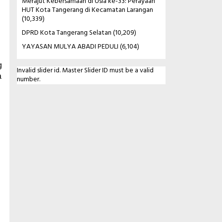
Merajut Kebersamaan di Usia ke-33: Perayaan
HUT Kota Tangerang di Kecamatan Larangan
(10,339)
DPRD Kota Tangerang Selatan
(10,209)
YAYASAN MULYA ABADI PEDULI
(6,104)
g
Invalid slider id. Master Slider ID must be a valid
a
number.