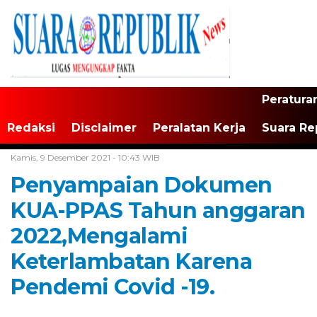
Peratura
Redaksi
Disclaimer
Peralatan Kerja
Suara Re
Home /
Tak Berkategori
Kamis, 9 Desember 2021 - 10:43 WIB
Penyampaian Dokumen
KUA-PPAS Tahun anggaran
2022,Mengalami
Keterlambatan Karena
Pendemi Covid -19.