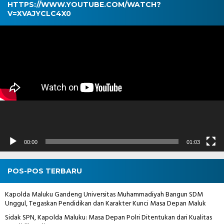
HTTPS://WWW.YOUTUBE.COM/WATCH?
V=XVAJYCLC4X0
Pemutar
Video
00:00
01:03
POS-POS TERBARU
Kapolda Maluku Gandeng Universitas Muhammadiyah Bangun SDM
Unggul, Tegaskan Pendidikan dan Karakter Kunci Masa Depan Maluk
Sidak SPN, Kapolda Maluku: Masa Depan Polri Ditentukan dari Kualitas