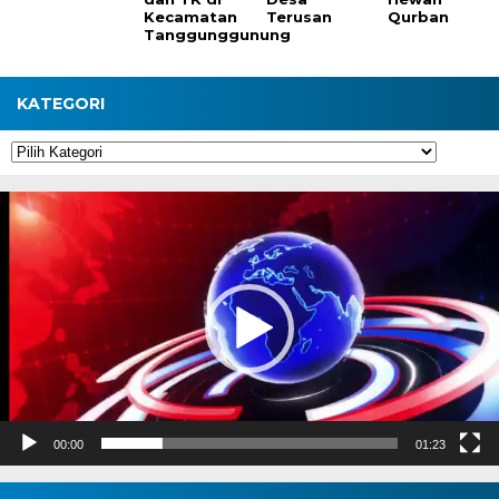
Kecamatan
Terusan
Qurban
Tanggunggunung
KATEGORI
Kategori
Pemutar
Video
00:00
01:23