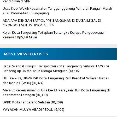
Pendidikan di SPN
Ucca Kopi Wakili Kecamatan Tanggunggunung Pameran Pangan Murah
2026 Kabupaten Tulungagung
ADA APA DENGAN SATPOL PP? BANGUNAN DI DUGA ILEGAL DI
CIPONDOH MULUS HINGGA 80℅
Kejari Kota Tangerang Tetapkan Tersangka Korupsi Pengoperasian
Pesawat Rp5,49 Miliar
MOST VIEWED POSTS
Badai Skandal Korupsi Transportasi Kota Tangerang: Subsidi ‘TAYO’ Si
Benteng Rp 36 M/Tahun Diduga Menguap
(10,516)
HUT ke – 33, DPMPTSP Kota Tangerang Raih Predikat Wilayah Bebas
dari Korupsi (WBK)
(10,374)
Merajut Kebersamaan di Usia ke-33: Perayaan HUT Kota Tangerang di
Kecamatan Larangan
(10,339)
DPRD Kota Tangerang Selatan
(10,209)
YAYASAN MULYA ABADI PEDULI
(6,106)