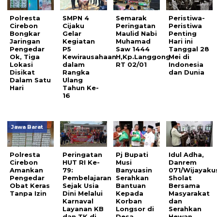
Polresta
SMPN 4
Semarak
Peristiwa-
Cirebon
Cijaku
Peringatan
Peristiwa
Bongkar
Gelar
Maulid Nabi
Penting
Jaringan
Kegiatan
Muhamad
Hari ini
Pengedar
P5
Saw 1444
Tanggal 28
Ok, Tiga
Kewirausahaan
H,Kp.Langgong
Mei di
Lokasi
dalam
RT 02/01
Indonesia
Disikat
Rangka
dan Dunia
Dalam Satu
Ulang
Hari
Tahun Ke-
16
Jawa Barat
Polresta
Peringatan
Pj Bupati
Idul Adha,
Cirebon
HUT RI Ke-
Musi
Danrem
Amankan
79:
Banyuasin
071/Wijayak
Pengedar
Pembelajaran
Serahkan
Sholat
Obat Keras
Sejak Usia
Bantuan
Bersama
Tanpa Izin
Dini Melalui
Kepada
Masyarakat
Karnaval
Korban
dan
Layanan KB
Longsor di
Serahkan
dan TK di
Desa
Hewan