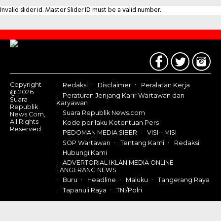
Invalid slider id. Master Slider ID must be a valid number.
Contact
Us
Copyright
Redaksi
Disclaimer
Peralatan Kerja
@ 2026
Peraturan Jenjang Karir Wartawan dan
Suara
Karyawan
Republik
Suara Republik News.com
News.Com,
All Rights
Kode perilaku Ketentuan Pers
Reserved
PEDOMAN MEDIA SIBER
VISI – MISI
SOP Wartawan
Tentang Kami
Redaksi
Hubungi Kami
ADVERTORIAL IKLAN MEDIA ONLINE
TANGERANG NEWS
Buru
Headline
Maluku
Tangerang Raya
Tapanuli Raya
TNI/Polri