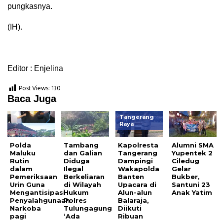
pungkasnya.
(IH).
Editor : Enjelina
Post Views:
130
Baca Juga
Tangerang
Raya
Polda
Tambang
Kapolresta
Alumni SMA
Maluku
dan Galian
Tangerang
Yupentek 2
Rutin
Diduga
Dampingi
Ciledug
dalam
Ilegal
Wakapolda
Gelar
Pemeriksaan
Berkeliaran
Banten
Bukber,
Urin Guna
di Wilayah
Upacara di
Santuni 23
Mengantisipasi
Hukum
Alun-alun
Anak Yatim
Penyalahgunaan
Polres
Balaraja,
Narkoba
Tulungagung
Diikuti
pagi
‘Ada
Ribuan