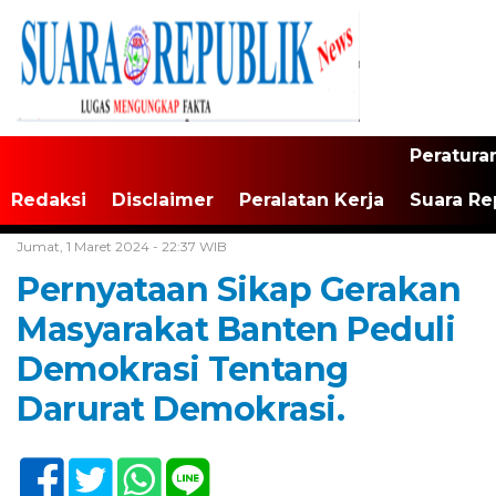
Peratura
Redaksi
Disclaimer
Peralatan Kerja
Suara Re
Home /
Tak Berkategori
Jumat, 1 Maret 2024 - 22:37 WIB
Pernyataan Sikap Gerakan
Masyarakat Banten Peduli
Demokrasi Tentang
Darurat Demokrasi.