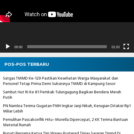
00:00
01:03
POS-POS TERBARU
Satgas TMMD Ke-129 Pastikan Kesehatan Warga Masyarakat dan
Personel Tetap Prima Demi Suksesnya TMMD di Kampung Sesor
Sambut Hut Ri Ke 81 Pemkab Tulungagung Bagikan Bendera Merah
Putih
PN Namlea Terima Gugatan PMH Ingkar Janji Nikah, Kerugian Ditaksir Rp1
Miliar Lebih
Pemulihan Pascakonflik Hitu–Morella Dipercepat, 2 KK Terima Bantuan
Material Rumah
Bupati Bersama Ketua Tim Wasev Pusterad Tinjau Sasaran Tmmd Di