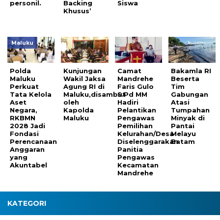
personil.
Backing
Siswa
Khusus’
Maluku
Polda
Kunjungan
Camat
Bakamla RI
Maluku
Wakil Jaksa
Mandrehe
Beserta
Perkuat
Agung RI di
Faris Gulo
Tim
Tata Kelola
Maluku,disambut
S.Pd MM
Gabungan
Aset
oleh
Hadiri
Atasi
Negara,
Kapolda
Pelantikan
Tumpahan
RKBMN
Maluku
Pengawas
Minyak di
2028 Jadi
Pemilihan
Pantai
Fondasi
Kelurahan/Desa
Melayu
Perencanaan
Diselenggarakan
Batam
Anggaran
Panitia
yang
Pengawas
Akuntabel
Kecamatan
Mandrehe
KATEGORI