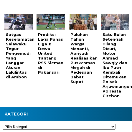
Satgas
Prediksi
Puluhan
Satu Bulan
Keselamatan
Laga Panas
Tahun
Setengah
Salawaku
Liga 1:
Warga
Hilang
Tegur
Dewa
Menanti,
Dicuri,
Pengemudi
United
Apriyadi
Motor
Yang
Tantang
Realisasikan
Ahmad
Langgar
PSS Sleman
Puskesmas
Sawqiy dan
Aturan
di
Megah di
Ibu Putri
Lalulintas
Pakansari
Pedesaan
Kembali
di Ambon
Babat
Ditemukan
Supat
Polsek
Arjawinangu
Polresta
Cirebon
KATEGORI
Kategori