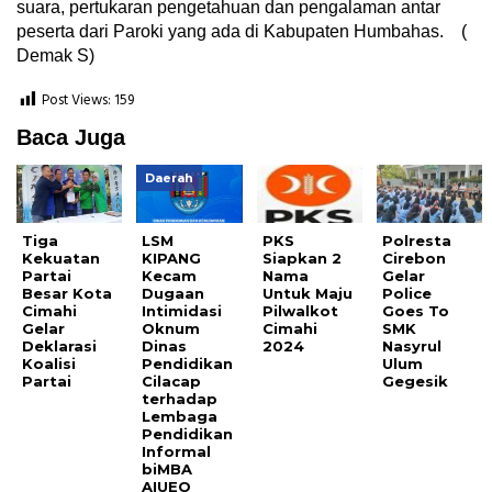
suara, pertukaran pengetahuan dan pengalaman antar
peserta dari Paroki yang ada di Kabupaten Humbahas. (
Demak S)
Post Views:
159
Baca Juga
Daerah
Tiga
LSM
PKS
Polresta
Kekuatan
KIPANG
Siapkan 2
Cirebon
Partai
Kecam
Nama
Gelar
Besar Kota
Dugaan
Untuk Maju
Police
Cimahi
Intimidasi
Pilwalkot
Goes To
Gelar
Oknum
Cimahi
SMK
Deklarasi
Dinas
2024
Nasyrul
Koalisi
Pendidikan
Ulum
Partai
Cilacap
Gegesik
terhadap
Lembaga
Pendidikan
Informal
biMBA
AIUEO