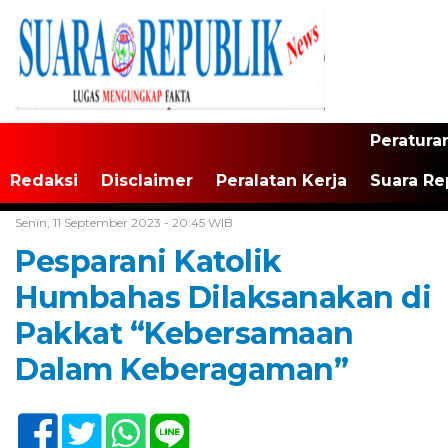
Peratura
Redaksi
Disclaimer
Peralatan Kerja
Suara Re
Home /
Tak Berkategori
Senin, 11 September 2023 - 20:45 WIB
Pesparani Katolik
Humbahas Dilaksanakan di
Pakkat “Kebersamaan
Dalam Keberagaman”