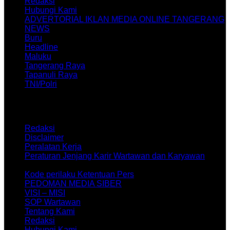
Redaksi
Hubungi Kami
ADVERTORIAL IKLAN MEDIA ONLINE TANGERANG
NEWS
Buru
Headline
Maluku
Tangerang Raya
Tapanuli Raya
TNI/Polri
Copyright @ 2026 Suara Republik News.Com, All Rights
Reserved
Redaksi
Disclaimer
Peralatan Kerja
Peraturan Jenjang Karir Wartawan dan Karyawan
Suara Republik News.com
Kode perilaku Ketentuan Pers
PEDOMAN MEDIA SIBER
VISI – MISI
SOP Wartawan
Tentang Kami
Redaksi
Hubungi Kami