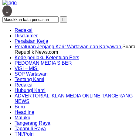
×
Home /
Tak Berkategori
Senin, 15 April 2024 - 11:24 WIB
Pj Bupati Apriyadi Umumkan
Redaksi
Disclaimer
Peralatan Kerja
Pemenang Pawai Takbiran
Peraturan Jenjang Karir Wartawan dan Karyawan
Suara
Republik News.com
Berikan Hadiah Menarik untuk
Kode perilaku Ketentuan Pers
PEDOMAN MEDIA SIBER
VISI – MISI
Para Pemenang Pawai Takbiran
SOP Wartawan
Tentang Kami
Redaksi
Hubungi Kami
ADVERTORIAL IKLAN MEDIA ONLINE TANGERANG
NEWS
Buru
SEKAYU, Suararepubliknews.com – Perlombaan pawai
Headline
takbiran yang di gelar oleh pemerintah Kabupaten Musi
Maluku
Banyuasin berjalan dengan sukses untuk memeriahkan
Tangerang Raya
penyambutan
Tapanuli Raya
Hari Raya Idul Fitri 1445 H / 2024 M di malam takbiran.
TNI/Polri