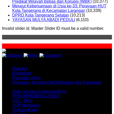
Predikat Wilayah Bebas dari Korupsi (WBK)
(10,377)
Merajut Kebersamaan di Usia ke-33: Perayaan HUT
Kota Tangerang di Kecamatan Larangan
(10,339)
DPRD Kota Tangerang Selatan
(10,213)
YAYASAN MULYA ABADI PEDULI
(6,110)
Invalid slider id. Master Slider ID must be a valid number.
Contact
Us
Navigasi :
Redaksi
Disclaimer
Peralatan Kerja
Peraturan Jenjang Karir Wartawan dan Karyawan
Suara Republik News.com
Kode perilaku Ketentuan Pers
PEDOMAN MEDIA SIBER
VISI – MISI
SOP Wartawan
Tentang Kami