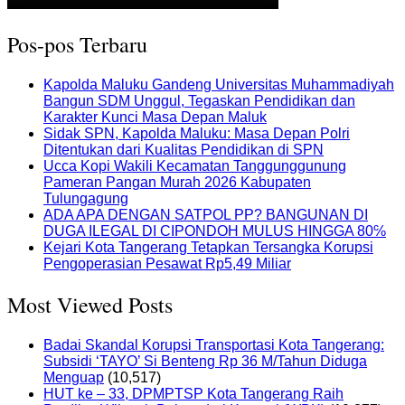
Pos-pos Terbaru
Kapolda Maluku Gandeng Universitas Muhammadiyah
Bangun SDM Unggul, Tegaskan Pendidikan dan
Karakter Kunci Masa Depan Maluk
Sidak SPN, Kapolda Maluku: Masa Depan Polri
Ditentukan dari Kualitas Pendidikan di SPN
Ucca Kopi Wakili Kecamatan Tanggunggunung
Pameran Pangan Murah 2026 Kabupaten
Tulungagung
ADA APA DENGAN SATPOL PP? BANGUNAN DI
DUGA ILEGAL DI CIPONDOH MULUS HINGGA 80℅
Kejari Kota Tangerang Tetapkan Tersangka Korupsi
Pengoperasian Pesawat Rp5,49 Miliar
Most Viewed Posts
Badai Skandal Korupsi Transportasi Kota Tangerang:
Subsidi ‘TAYO’ Si Benteng Rp 36 M/Tahun Diduga
Menguap
(10,517)
HUT ke – 33, DPMPTSP Kota Tangerang Raih