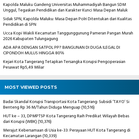
Kapolda Maluku Gandeng Universitas Muhammadiyah Bangun SDM
Unggul, Tegaskan Pendidikan dan Karakter Kunci Masa Depan Maluk
Sidak SPN, Kapolda Maluku: Masa Depan Polri Ditentukan dari Kualitas
Pendidikan di SPN
Ucca Kopi Wakili Kecamatan Tanggunggunung Pameran Pangan Murah
2026 Kabupaten Tulungagung
ADA APA DENGAN SATPOL PP? BANGUNAN DI DUGA ILEGAL DI
CIPONDOH MULUS HINGGA 80℅
Kejari Kota Tangerang Tetapkan Tersangka Korupsi Pengoperasian
Pesawat Rp5,49 Miliar
MOST VIEWED POSTS
Badai Skandal Korupsi Transportasi Kota Tangerang: Subsidi ‘TAYO’ Si
Benteng Rp 36 M/Tahun Diduga Menguap
(10,516)
HUT ke – 33, DPMPTSP Kota Tangerang Raih Predikat Wilayah Bebas
dari Korupsi (WBK)
(10,376)
Merajut Kebersamaan di Usia ke-33: Perayaan HUT Kota Tangerang di
Kecamatan Larangan
(10,339)