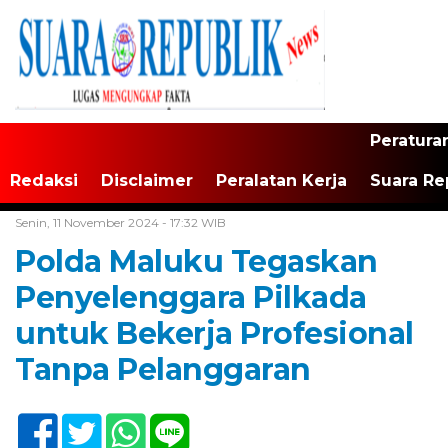
Peratura
Redaksi
Disclaimer
Peralatan Kerja
Suara Re
Home /
Tak Berkategori
Senin, 11 November 2024 - 17:32 WIB
Polda Maluku Tegaskan
Penyelenggara Pilkada
untuk Bekerja Profesional
Tanpa Pelanggaran