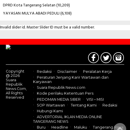
DPRD Kota Tangerang Selatan
(10,209)
YAYASAN MULYA ABADI PEDULI
(6,108)
Invalid slider id. Master Slider ID must be a valid number.
Contact
Us
Copyright
Redaksi
Disclaimer
Peralatan Kerja
@ 2026
Peraturan Jenjang Karir Wartawan dan
Suara
Karyawan
Republik
Suara Republik News.com
News.Com,
All Rights
Kode perilaku Ketentuan Pers
Reserved
PEDOMAN MEDIA SIBER
VISI – MISI
SOP Wartawan
Tentang Kami
Redaksi
Hubungi Kami
ADVERTORIAL IKLAN MEDIA ONLINE
TANGERANG NEWS
Buru
Headline
Maluku
Tangerang Raya