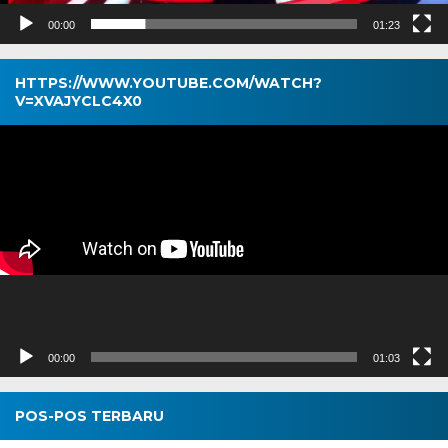
00:00
01:23
HTTPS://WWW.YOUTUBE.COM/WATCH?
V=XVAJYCLC4X0
Pemutar
Video
00:00
01:03
POS-POS TERBARU