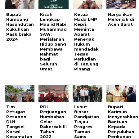
Bupati
Kisah
Ketua
Harga ikan
Humbang
Lengkap
Mada LMP
Melonjak di
Hasundutan
Maulid Nabi
Kepri,
Aceh Barat
Kukuhkan
Muhammad
Meminta
Paskibraka
SAW:
Aparat
2024
Perjalanan
Penegak
Hidup Sang
Hukum
Pembawa
mendadak
Rahmat
Tegas
bagi
Perjudian
Seluruh
di Tanjung
Umat
Pinang
Tim
PDI
Luhut
Bupati
Petugas
Perjuangan
Binsar
Karimun
Pesapon
Humbahas
Pandjaitan
Menyerahkan
DLH
Gelar
Tinjau
Bantuan
Tangsel
Rakercab III
Progres
Kepada
Korwil
Tahun
Taman
Penyuluhan
Kecamatan
2022
Sains
Perikanan