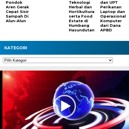
Pondok
Teknologi
dan UPT
Aren Gerak
Herbal dan
Perikanan
Cepat Sisir
Hortikultura
Laptop dan
Sampah Di
serta Food
Operasional
Alun-Alun
Estate di
Komputer
Humbang
dari Dana
Hasundutan
APBD
KATEGORI
Kategori
Pemutar
Video