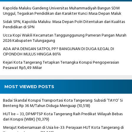
Kapolda Maluku Gandeng Universitas Muhammadiyah Bangun SDM
Unggul, Tegaskan Pendidikan dan Karakter Kunci Masa Depan Maluk
Sidak SPN, Kapolda Maluku: Masa Depan Polri Ditentukan dari Kualitas
Pendidikan di SPN
Ucca Kopi Wakili Kecamatan Tanggunggunung Pameran Pangan Murah
2026 Kabupaten Tulungagung
ADA APA DENGAN SATPOL PP? BANGUNAN DI DUGA ILEGAL DI
CIPONDOH MULUS HINGGA 80℅
Kejari Kota Tangerang Tetapkan Tersangka Korupsi Pengoperasian
Pesawat Rp5,49 Miliar
MOST VIEWED POSTS
Badai Skandal Korupsi Transportasi Kota Tangerang: Subsidi ‘TAYO’ Si
Benteng Rp 36 M/Tahun Diduga Menguap
(10,518)
HUT ke – 33, DPMPTSP Kota Tangerang Raih Predikat Wilayah Bebas
dari Korupsi (WBK)
(10,379)
Merajut Kebersamaan di Usia ke-33: Perayaan HUT Kota Tangerang di