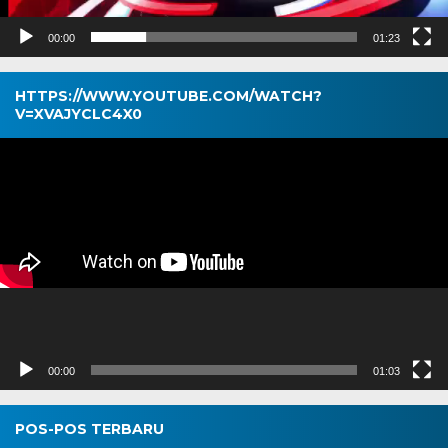
00:00
01:23
HTTPS://WWW.YOUTUBE.COM/WATCH?
V=XVAJYCLC4X0
Pemutar
Video
00:00
01:03
POS-POS TERBARU