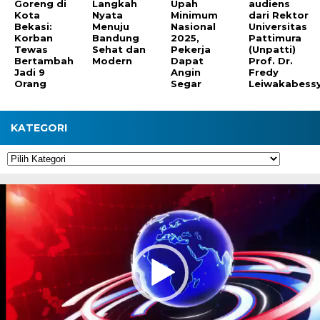
Goreng di
Langkah
Upah
audiens
Kota
Nyata
Minimum
dari Rektor
Bekasi:
Menuju
Nasional
Universitas
Korban
Bandung
2025,
Pattimura
Tewas
Sehat dan
Pekerja
(Unpatti)
Bertambah
Modern
Dapat
Prof. Dr.
Jadi 9
Angin
Fredy
Orang
Segar
Leiwakabessy
KATEGORI
Kategori
Pemutar
Video