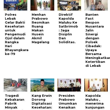
Banten
Polres
Menhan
Direktif
Banten
Lebak
Prabowo
Kapolda
Fast
Gelar Bakti
Resmikan
Maluku Ke
Respon
Kesehatan
Ruang
Satbrimob
Nusantara
untuk
Makan
: Jaga
Jalin
Pengemudi
Husein
Disiplin
Sinergi
Ojol dalam
Akmil
Dan
dengan
Rangka
Magelang
Soliditas.
Polsek
Hari
Cibadak:
Bhayangkara
Upaya
ke-79
Bersama
Meningkatka
Ketertiban
di Lebak
Tragedi
Kang Erwin
Presiden
Kapolda
Kebakaran
Dorong
Prabowo
Maluku ,
Pabrik
Digitalisasi
Umumkan
menerima
Minyak
Kesehatan:
Kenaikan
kunjungan