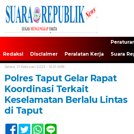
Peratura
Redaksi
Disclaimer
Peralatan Kerja
Suara Re
Home /
Tak Berkategori
Selasa, 21 Februari 2023 - 16:31 WIB
Polres Taput Gelar Rapat
Koordinasi Terkait
Keselamatan Berlalu Lintas
di Taput