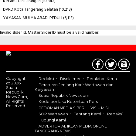
Kecamatan Larangan
(10,342)
DPRD Kota Tangerang Selatan
(10,213)
YAYASAN MULYA ABADI PEDULI
(6,113)
Invalid slider id. Master Slider ID must be a valid number.
Contact
Us
Copyright
Redaksi
Disclaimer
Peralatan Kerja
@ 2026
Peraturan Jenjang Karir Wartawan dan
Suara
Karyawan
Republik
Suara Republik News.com
News.Com,
All Rights
Kode perilaku Ketentuan Pers
Reserved
PEDOMAN MEDIA SIBER
VISI – MISI
SOP Wartawan
Tentang Kami
Redaksi
Hubungi Kami
ADVERTORIAL IKLAN MEDIA ONLINE
TANGERANG NEWS