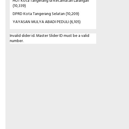
HUT Kota Tangerang di Kecamatan Larangan
(10,339)
DPRD Kota Tangerang Selatan
(10,209)
YAYASAN MULYA ABADI PEDULI
(6,105)
Invalid slider id. Master Slider ID must be a valid
number.