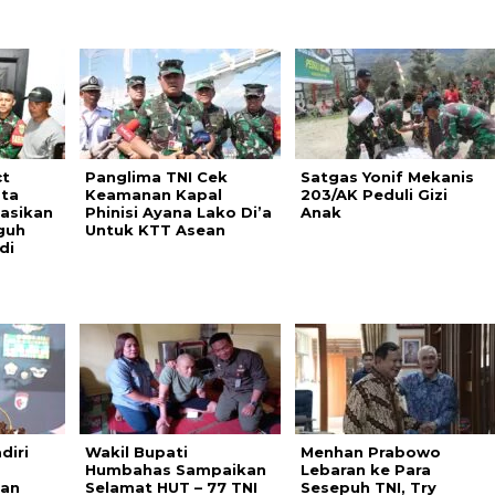
ct
Panglima TNI Cek
Satgas Yonif Mekanis
sta
Keamanan Kapal
203/AK Peduli Gizi
sasikan
Phinisi Ayana Lako Di’a
Anak
guh
Untuk KTT Asean
di
diri
Wakil Bupati
Menhan Prabowo
Humbahas Sampaikan
Lebaran ke Para
an
Selamat HUT – 77 TNI
Sesepuh TNI, Try