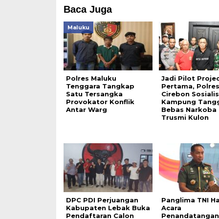
Baca Juga
Maluku
Polres Maluku
Jadi Pilot Proje
Tenggara Tangkap
Pertama, Polre
Satu Tersangka
Cirebon Sosiali
Provokator Konflik
Kampung Tang
Antar Warg
Bebas Narkoba 
Trusmi Kulon
DPC PDI Perjuangan
Panglima TNI Ha
Kabupaten Lebak Buka
Acara
Pendaftaran Calon
Penandatangan