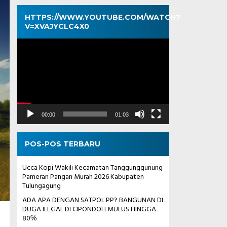
HTTPS://WWW.YOUTUBE.COM/WATCH?
V=XVAJYCLC4X0
Pemutar
Video
00:00
01:03
POS-POS TERBARU
Ucca Kopi Wakili Kecamatan Tanggunggunung
Pameran Pangan Murah 2026 Kabupaten
Tulungagung
ADA APA DENGAN SATPOL PP? BANGUNAN DI
DUGA ILEGAL DI CIPONDOH MULUS HINGGA
80℅