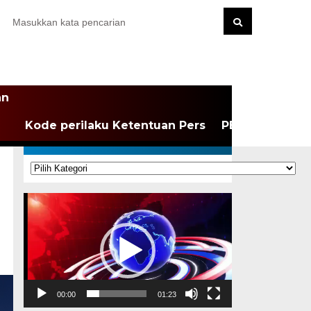
an
Kode perilaku Ketentuan Pers
PEDOMAN MEDI
KATEGORI
Kategori
Pemutar
Video
00:00
01:23