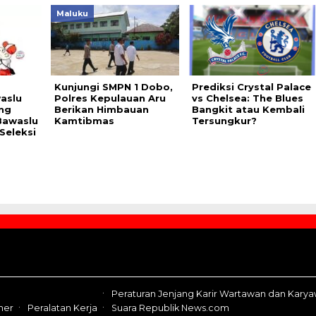
Maluku
Kunjungi SMPN 1 Dobo,
Prediksi Crystal Palace
aslu
Polres Kepulauan Aru
vs Chelsea: The Blues
ng
Berikan Himbauan
Bangkit atau Kembali
Bawaslu
Kamtibmas
Tersungkur?
Seleksi
Peraturan Jenjang Karir Wartawan dan Kary
mer
Peralatan Kerja
Suara Republik News.com