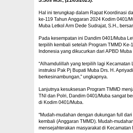
S.Sos MSi., (21/03/2023).
Hal ini terungkap dalam Rapat Koordinasi
ke-119 Tahun Anggaran 2024 Kodim 0401/Mu
Muba Letkol Arm Dede Sudrajat, S.H., bers
Pada kesempatan ini Dandim 0401/Muba Letk
terpilih kembali setelah Program TMMD Ke-
Indonesia yang dikucurkan dari APBD Muba y
“Alhamdulillah yang terpilih lagi Kecamatan 
instruksi Pak Pj Bupati Muba Drs. H. Apriya
berkesinambungan,” ungkapnya.
Lanjutnya kesuksesan Program TMMD menjad
TNI dan Polri, Dandim 0401/Muba sangat b
di Kodim 0401/Muba.
“Mudah-mudahan dengan dukungan full dari 
kembali (Anggaran TMMD). Mudah-mudahan 2
mensejahterakan masyarakat di Kecamatan 