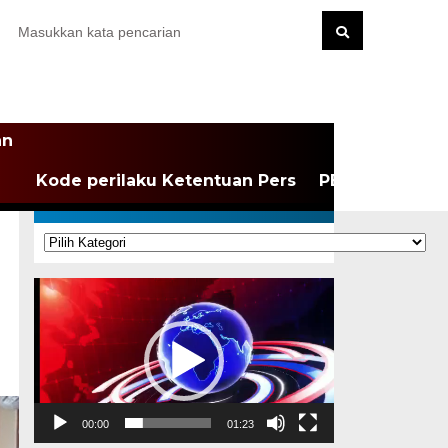
an
Kode perilaku Ketentuan Pers
PEDOMAN MEDI
KATEGORI
Kategori
Pemutar
Video
00:00
01:23