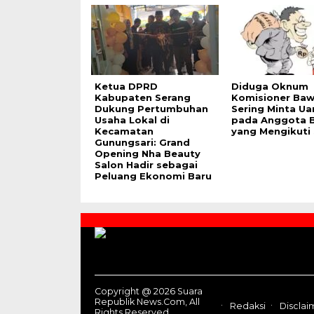
Ketua DPRD
Diduga Oknum
Kabupaten Serang
Komisioner Baw
Dukung Pertumbuhan
Sering Minta Ua
Usaha Lokal di
pada Anggota 
Kecamatan
yang Mengikuti 
Gunungsari: Grand
Opening Nha Beauty
Salon Hadir sebagai
Peluang Ekonomi Baru
Contact
Us
Copyright @ 2026 Suara
Republik News.Com, All
Redaksi
Disclai
Rights Reserved