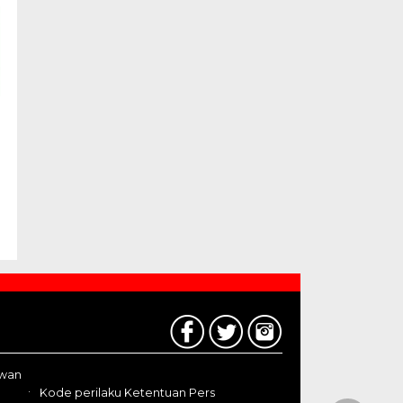
awan
Kode perilaku Ketentuan Pers