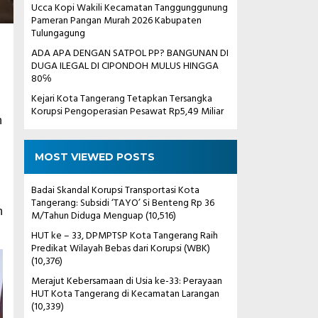
Ucca Kopi Wakili Kecamatan Tanggunggunung
Pameran Pangan Murah 2026 Kabupaten
Tulungagung
ADA APA DENGAN SATPOL PP? BANGUNAN DI
DUGA ILEGAL DI CIPONDOH MULUS HINGGA
80℅
Kejari Kota Tangerang Tetapkan Tersangka
Korupsi Pengoperasian Pesawat Rp5,49 Miliar
n
MOST VIEWED POSTS
Badai Skandal Korupsi Transportasi Kota
Tangerang: Subsidi ‘TAYO’ Si Benteng Rp 36
n
M/Tahun Diduga Menguap
(10,516)
HUT ke – 33, DPMPTSP Kota Tangerang Raih
Predikat Wilayah Bebas dari Korupsi (WBK)
(10,376)
Merajut Kebersamaan di Usia ke-33: Perayaan
HUT Kota Tangerang di Kecamatan Larangan
(10,339)