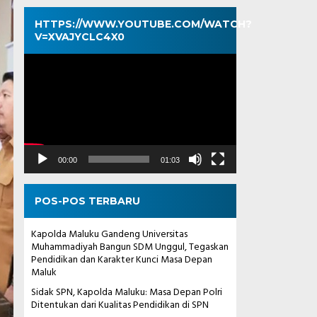
HTTPS://WWW.YOUTUBE.COM/WATCH?
V=XVAJYCLC4X0
Pemutar
Video
00:00
01:03
POS-POS TERBARU
Kapolda Maluku Gandeng Universitas
Muhammadiyah Bangun SDM Unggul, Tegaskan
Pendidikan dan Karakter Kunci Masa Depan
Maluk
Sidak SPN, Kapolda Maluku: Masa Depan Polri
Ditentukan dari Kualitas Pendidikan di SPN