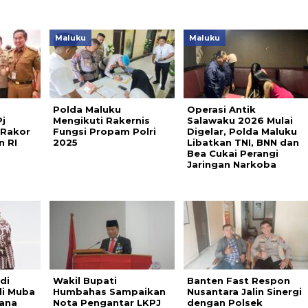
Maluku
Maluku
Polda Maluku
Operasi Antik
j
Mengikuti Rakernis
Salawaku 2026 Mulai
 Rakor
Fungsi Propam Polri
Digelar, Polda Maluku
n RI
2025
Libatkan TNI, BNN dan
Bea Cukai Perangi
Jaringan Narkoba
di
Wakil Bupati
Banten Fast Respon
i Muba
Humbahas Sampaikan
Nusantara Jalin Sinergi
Dana
Nota Pengantar LKPJ
dengan Polsek