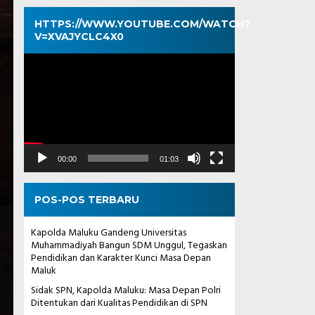
HTTPS://WWW.YOUTUBE.COM/WATCH?
V=XVAJYCLC4X0
Pemutar
Video
00:00
01:03
POS-POS TERBARU
Kapolda Maluku Gandeng Universitas
Muhammadiyah Bangun SDM Unggul, Tegaskan
Pendidikan dan Karakter Kunci Masa Depan
Maluk
Sidak SPN, Kapolda Maluku: Masa Depan Polri
Ditentukan dari Kualitas Pendidikan di SPN