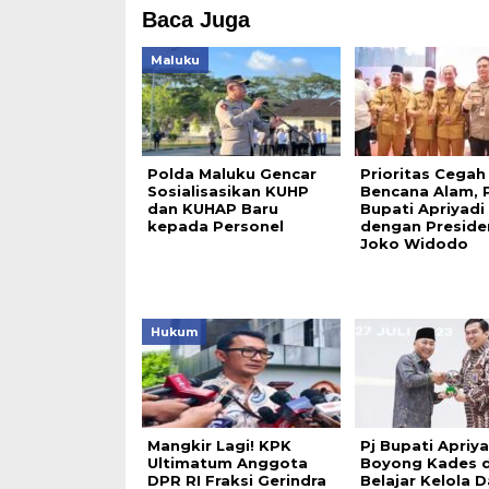
Baca Juga
Maluku
Polda Maluku Gencar
Prioritas Cegah
Sosialisasikan KUHP
Bencana Alam, P
dan KUHAP Baru
Bupati Apriyadi
kepada Personel
dengan Preside
Joko Widodo
Hukum
Mangkir Lagi! KPK
Pj Bupati Apriya
Ultimatum Anggota
Boyong Kades d
DPR RI Fraksi Gerindra
Belajar Kelola 