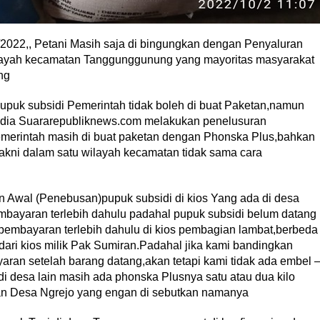
022,, Petani Masih saja di bingungkan dengan Penyaluran
ilayah kecamatan Tanggunggunung yang mayoritas masyarakat
ng
upuk subsidi Pemerintah tidak boleh di buat Paketan,namun
 Media Suararepubliknews.com melakukan penelusuran
erintah masih di buat paketan dengan Phonska Plus,bahkan
yakni dalam satu wilayah kecamatan tidak sama cara
n Awal (Penebusan)pupuk subsidi di kios Yang ada di desa
mbayaran terlebih dahulu padahal pupuk subsidi belum datang
n pembayaran terlebih dahulu di kios pembagian lambat,berbeda
dari kios milik Pak Sumiran.Padahal jika kami bandingkan
aran setelah barang datang,akan tetapi kami tidak ada embel 
di desa lain masih ada phonska Plusnya satu atau dua kilo
tan Desa Ngrejo yang engan di sebutkan namanya