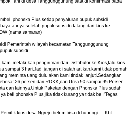
ompok Tani di desa Tanggunggunung saat di konfirmasi pada
mbeli phonska Plus setiap penyaluran pupuk subsidi
ayarannya setelah pupuk subsidi datang dari kios ke
 SDW (nama samaran)
subsidi Pemerintah wilayah kecamatan Tanggunggunung
 pupuk subsidi
kami melakukan pengiriman dari Distributor ke Kios,lalu kios
sampai 3 hari.Jadi jangan di salah artikan,kami tidak pernah
yang meminta uang dulu akan kami tindak lanjuti.Sedangkan
 sebesar 36 persen dari RDKK,dan Urea 90 sampai 95 Persen
nota dan lainnya.Untuk Paketan dengan Phonska Plus sudah
ya beli phonska Plus jika tidak kurang ya tidak beli”Tegas
n Pemilik kios desa Ngrejo belum bisa di hubungi…. Kbt