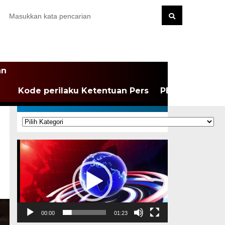
an
Kode perilaku Ketentuan Pers
PEDOMAN MEDI
KATEGORI
Kategori
Pemutar
Video
00:00
01:23