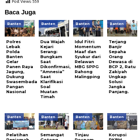
Post Views:
559
Baca Juga
Banten
Banten
Banten
Banten
Polres
Dua Wajah
Idul Fitri:
Terjang
Lebak
Kejari
Momentum
Banjir
Polda
Serang:
Maaf dan
Sepaha
Banten
Bungkam
Syukur dari
Orang
Gelar
Saat
Relawan
Dewasa di
Panen Raya
Dikonfirmasi,
MBG SPPG
BCP 2, Ratu
Jagung,
“Amnesia”
Rahong
Zakiyah
Dukung
Saat
Malingping
Ungkap
Swasembada
Klarifikasi
Solusi
Pangan
Soal
Jangka
Nasional
Muatan
Panjang.
Timah
Banten
Banten
Banten
Banten
Pelatihan
Semangat
Tinjau
Korupsi
Penjamah
Gotong
Pospam
PKBM