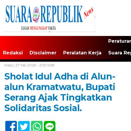
Peratura
Redaksi
Disclaimer
Peralatan Kerja
Suara Re
Home /
Banten
Rabu, 27 Mei 2026 - 21:51 WIB
Sholat Idul Adha di Alun-
alun Kramatwatu, Bupati
Serang Ajak Tingkatkan
Solidaritas Sosial.