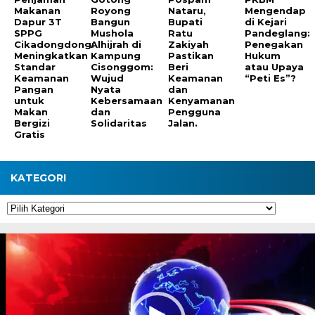
Makanan
Royong
Nataru,
Mengendap
Dapur 3T
Bangun
Bupati
di Kejari
SPPG
Mushola
Ratu
Pandeglang:
Cikadongdong:
Alhijrah di
Zakiyah
Penegakan
Meningkatkan
Kampung
Pastikan
Hukum
Standar
Cisonggom:
Beri
atau Upaya
Keamanan
Wujud
Keamanan
“Peti Es”?
Pangan
Nyata
dan
untuk
Kebersamaan
Kenyamanan
Makan
dan
Pengguna
Bergizi
Solidaritas
Jalan.
Gratis
KATEGORI
Kategori
Pemutar
Video