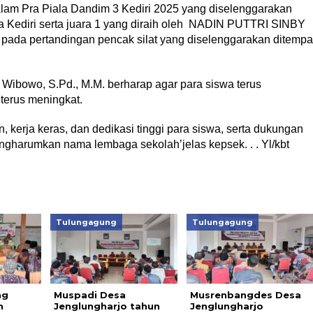
am Pra Piala Dandim 3 Kediri 2025 yang diselenggarakan
 Kediri serta juara 1 yang diraih oleh NADIN PUTTRI SINBY
da pertandingan pencak silat yang diselenggarakan ditempa
Wibowo, S.Pd., M.M. berharap agar para siswa terus
erus meningkat.
in, kerja keras, dan dedikasi tinggi para siswa, serta dukungan
mengharumkan nama lembaga sekolah’jelas kepsek. . . Yl/kbt
Tulungagung
Tulungagung
ng
Muspadi Desa
Musrenbangdes Desa
n
Jenglungharjo tahun
Jenglungharjo