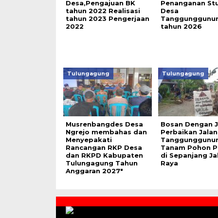
Desa,Pengajuan BK
Penanganan Stu
tahun 2022 Realisasi
Desa
tahun 2023 Pengerjaan
Tanggunggunu
2022
tahun 2026
Tulungagung
Tulungagung
Musrenbangdes Desa
Bosan Dengan J
Ngrejo membahas dan
Perbaikan Jala
Menyepakati
Tanggunggunu
Rancangan RKP Desa
Tanam Pohon P
dan RKPD Kabupaten
di Sepanjang Ja
Tulungagung Tahun
Raya
Anggaran 2027″
Contact
Us