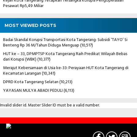
Kejari Kota Tangerang Tetapkan Tersangka Korupsi Pengoperasian
Pesawat Rp5,49 Miliar
MOST VIEWED POSTS
Badai Skandal Korupsi Transportasi Kota Tangerang: Subsidi ‘TAYO’ Si
Benteng Rp 36 M/Tahun Diduga Menguap
(10,517)
HUT ke – 33, DPMPTSP Kota Tangerang Raih Predikat Wilayah Bebas
dari Korupsi (WBK)
(10,377)
Merajut Kebersamaan di Usia ke-33: Perayaan HUT Kota Tangerang di
Kecamatan Larangan
(10,341)
DPRD Kota Tangerang Selatan
(10,213)
YAYASAN MULYA ABADI PEDULI
(6,113)
Invalid slider id. Master Slider ID must be a valid number.
Contact
Us