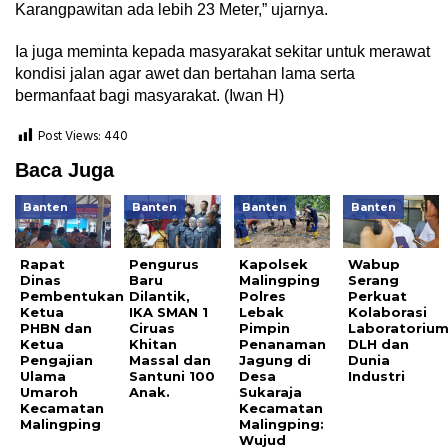
Karangpawitan ada lebih 23 Meter,” ujarnya.
Ia juga meminta kepada masyarakat sekitar untuk merawat
kondisi jalan agar awet dan bertahan lama serta
bermanfaat bagi masyarakat. (Iwan H)
Post Views:
440
Baca Juga
Banten
Banten
Banten
Banten
Rapat
Pengurus
Kapolsek
Wabup
Dinas
Baru
Malingping
Serang
Pembentukan
Dilantik,
Polres
Perkuat
Ketua
IKA SMAN 1
Lebak
Kolaborasi
PHBN dan
Ciruas
Pimpin
Laboratoriu
Ketua
Khitan
Penanaman
DLH dan
Pengajian
Massal dan
Jagung di
Dunia
Ulama
Santuni 100
Desa
Industri
Umaroh
Anak.
Sukaraja
Kecamatan
Kecamatan
Malingping
Malingping:
Wujud