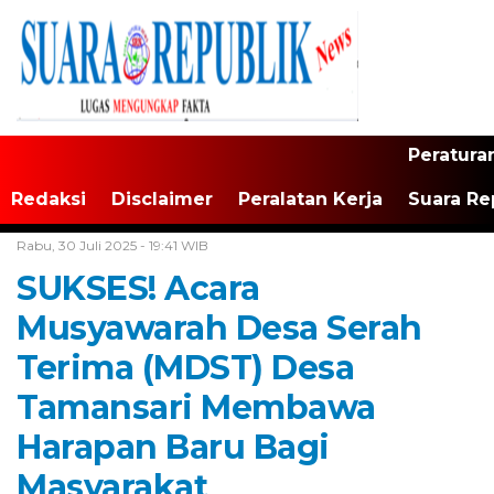
Peratura
Redaksi
Disclaimer
Peralatan Kerja
Suara Re
Home /
Banten
Rabu, 30 Juli 2025 - 19:41 WIB
SUKSES! Acara
Musyawarah Desa Serah
Terima (MDST) Desa
Tamansari Membawa
Harapan Baru Bagi
Masyarakat