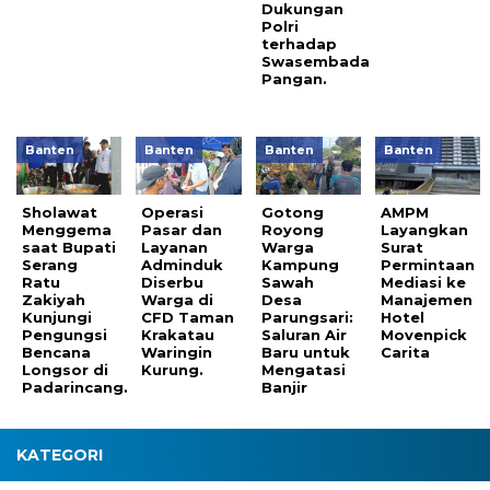
Dukungan
Polri
terhadap
Swasembada
Pangan.
Banten
Banten
Banten
Banten
Sholawat
Operasi
Gotong
AMPM
Menggema
Pasar dan
Royong
Layangkan
saat Bupati
Layanan
Warga
Surat
Serang
Adminduk
Kampung
Permintaan
Ratu
Diserbu
Sawah
Mediasi ke
Zakiyah
Warga di
Desa
Manajemen
Kunjungi
CFD Taman
Parungsari:
Hotel
Pengungsi
Krakatau
Saluran Air
Movenpick
Bencana
Waringin
Baru untuk
Carita
Longsor di
Kurung.
Mengatasi
Padarincang.
Banjir
KATEGORI