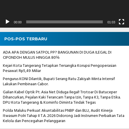
00:00
01:03
POS-POS TERBARU
ADA APA DENGAN SATPOL PP? BANGUNAN DI DUGA ILEGAL DI
CIPONDOH MULUS HINGGA 80℅
Kejari Kota Tangerang Tetapkan Tersangka Korupsi Pengoperasian
Pesawat Rp5,49 Miliar
Pengurus KONI Dilantik, Bupati Serang Ratu Zakiyah Minta Intensif
Lakukan Pembinaan Cabor.
Galian Kabel Optik Pt. Asia Net Diduga Ilegal! Trotoar Di Batuceper
Dihancurkan, Pejalan Kaki Terancam Tanpa Izin, Tanpa K3, Tanpa Etika.
DPU Kota Tangerang & Kominfo Diminta Tindak Tegas
Polda Maluku Perkuat Akuntabilitas PNBP dan BLU, Audit Kinerja
Itwasum Polri Tahap II T.A. 2026 Didorong Jadi Instrumen Perbaikan Tata
Kelola dan Pencegahan Pelanggaran