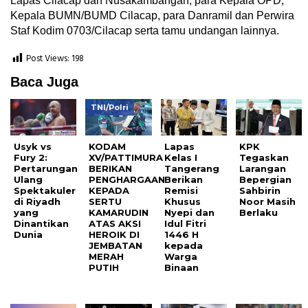
Lapas Cilacap dan Nusakambangan, para Kepala OPD,
Kepala BUMN/BUMD Cilacap, para Danramil dan Perwira
Staf Kodim 0703/Cilacap serta tamu undangan lainnya.
Post Views:
198
Baca Juga
TNI/Polri
Usyk vs
KODAM
Lapas
KPK
Fury 2:
XV/PATTIMURA
Kelas I
Tegaskan
Pertarungan
BERIKAN
Tangerang
Larangan
Ulang
PENGHARGAAN
Berikan
Bepergian
Spektakuler
KEPADA
Remisi
Sahbirin
di Riyadh
SERTU
Khusus
Noor Masih
yang
KAMARUDIN
Nyepi dan
Berlaku
Dinantikan
ATAS AKSI
Idul Fitri
Dunia
HEROIK DI
1446 H
JEMBATAN
kepada
MERAH
Warga
PUTIH
Binaan