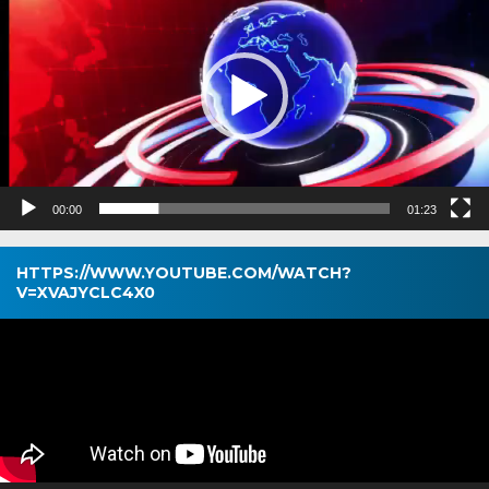
00:00
01:23
HTTPS://WWW.YOUTUBE.COM/WATCH?
V=XVAJYCLC4X0
Pemutar
Video