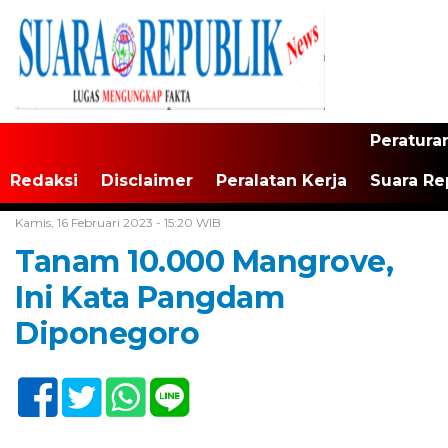
Peratura
Redaksi
Disclaimer
Peralatan Kerja
Suara Re
Home /
Tak Berkategori
Kamis, 16 Februari 2023 - 15:20 WIB
Tanam 10.000 Mangrove,
Ini Kata Pangdam
Diponegoro