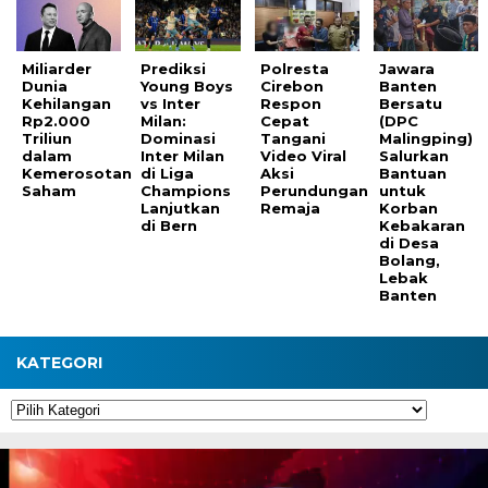
Miliarder
Prediksi
Polresta
Jawara
Dunia
Young Boys
Cirebon
Banten
Kehilangan
vs Inter
Respon
Bersatu
Rp2.000
Milan:
Cepat
(DPC
Triliun
Dominasi
Tangani
Malingping)
dalam
Inter Milan
Video Viral
Salurkan
Kemerosotan
di Liga
Aksi
Bantuan
Saham
Champions
Perundungan
untuk
Lanjutkan
Remaja
Korban
di Bern
Kebakaran
di Desa
Bolang,
Lebak
Banten
KATEGORI
Kategori
Pemutar
Video