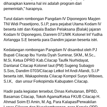
diharapkan karena hal ini adalah program dari
pemerintah,” harapnya.
Turut dalam rombongan Pangdam IV Diponegoro Mayjen
TNI Widi Prasetijono, S.I.P, para pejabat Utama Kodam IV
beserta istri dan Kepala Badan Pelaksana (Balak) jajaran
Kodam IV Diponegoro, Danrem 071/WK Kolonel Inf Yudha
Airlangga S.E beserta para Dandim jajaran beserta istri.
Kedatangan rombongan Pangdam IV disambut oleh PJ
Bupati Cilacap Ibu Yunita Dyah Suminar, SKM., M.Sc.,
M.Si, Ketua DPRD Kab.Cilacap Taufik Nurhidayat,
Danlanal Cilacap Kolonel laut (PM) Sugeng Subagyo
S.Sos, Dandim 0703/Cilacap Letkol lnf Andi Afandi, S.l.P
beserta istri, Wakapolresta Cilacap Kompol Suryo Wibowo,
S.I.K, dan unsur Forkopimda Kabupaten Cilacap.
Hadir pada kegiatan tersebut, Dinas Kehutanan, BPBD,
Basarnas Cilacap, Tokoh Agama/Ketua FKUB Cilacap H.
Ahmad Soim El Amin, M. Ag, Para Kalapas/Perwakilan