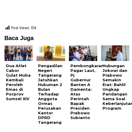
Post Views:
158
Baca Juga
Dua Atlet
Pengadilan
Pembongkaran
Hubungan
Cabor
Negeri
Pagar Laut,
Jokowi dan
Gulat Muba
Tangerang
Pj
Prabowo
Kembali
Jatuhkan
Gubernur
Semakin
Peroleh
Hukuman 2
Banten A
Erat: Bahlil
Emas di
Bulan
Damenta:
Ungkap
Porprov
Terhadap
Atas
Pandangan
Sumsel XIV
Anggota
Perintah
Sama Soal
Ormas
Bapak
Keberlanjuta
Perusakan
Presiden
Program
Kantor
Prabowo
DPRD
Subianto
Tangerang