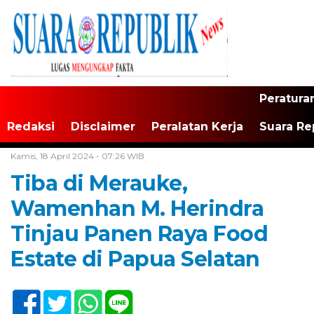
Peratura
Redaksi
Disclaimer
Peralatan Kerja
Suara Re
Home /
Tak Berkategori
Kamis, 18 April 2024 - 07:26 WIB
Tiba di Merauke,
Wamenhan M. Herindra
Tinjau Panen Raya Food
Estate di Papua Selatan