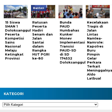
Banten
15 Siswa
Ratusan
Bunda
Kecelakaan
SMAN 1
Peserta
PAUD
Tragis di
Doloksanggul
Hadiri
Humbahas
Jalan
Peserta
Senam dan
Kunker
Lintas
Kompetisi
Jalan
Monev
Namlea-
Sains
Santai
Implementasi
Namrole:
Nasional
dalam
Transisi
Kapolres
Melaju
Rangka
PAUD-SD
Buru
Ketingkat
HUT PGRI
di SD
Pimpin
Provinsi
ke-80
174532
Gelar
Doloksanggul
Perkara
Terkait
Meninggalny
Aldo
Latbual
KATEGORI
Kategori