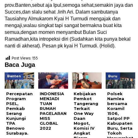
prov.Banten,sebut aja Ipul,semoga sehat,semakin jaya dan
Succes,dan slalu sehat .lirih Ari. Dalam sambutanya
Tausiahny Almukarom Kyai H Turmudi mengajak dan
mengaji,walau singkat tapi sangat bermakna buat kita
semua,dengan momen menyambut Bulan Suci
Ramadhan,kita intropeksi diri (Sudahkan kita punya bekal
nanti di akherat). Pesan pk kyai H Turmudi. (Holid).
Post Views:
155
Baca Juga
Banten
Buru
Percepatan
INDONESIA
Kebijakan
Polsek
Program
MENJADI
Pemkot
Namlea
PSEL,
TUAN
Tangerang
bersama
Pemkab
RUMAH
Terkait
Koramil
Serang
PAGELARAN
One Way
1506,
Kunjungi
MISS
Daan
Satpol PP
TPA
GLOBAL
Mogot,
Kabupaten
Benowo
2022
Komisi IV
Buru, Serta
Surabaya.
Angkat
Tokoh
Bicara
Masyarakat