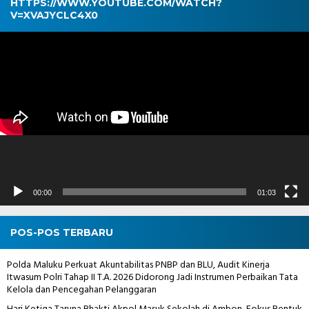
HTTPS://WWW.YOUTUBE.COM/WATCH?
V=XVAJYCLC4X0
Pemutar
Video
00:00
01:03
POS-POS TERBARU
Polda Maluku Perkuat Akuntabilitas PNBP dan BLU, Audit Kinerja
Itwasum Polri Tahap II T.A. 2026 Didorong Jadi Instrumen Perbaikan Tata
Kelola dan Pencegahan Pelanggaran