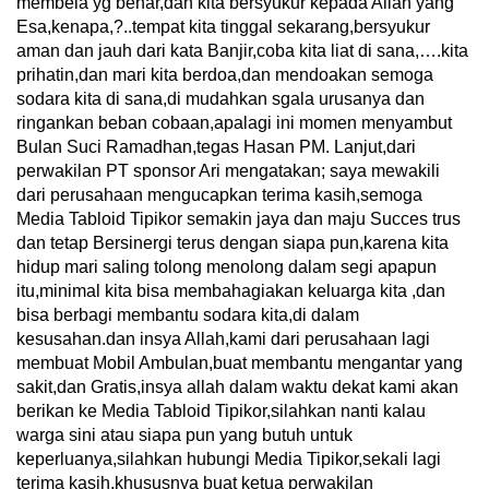
membela yg benar,dan kita bersyukur kepada Allah yang
Esa,kenapa,?..tempat kita tinggal sekarang,bersyukur
aman dan jauh dari kata Banjir,coba kita liat di sana,….kita
prihatin,dan mari kita berdoa,dan mendoakan semoga
sodara kita di sana,di mudahkan sgala urusanya dan
ringankan beban cobaan,apalagi ini momen menyambut
Bulan Suci Ramadhan,tegas Hasan PM. Lanjut,dari
perwakilan PT sponsor Ari mengatakan; saya mewakili
dari perusahaan mengucapkan terima kasih,semoga
Media Tabloid Tipikor semakin jaya dan maju Succes trus
dan tetap Bersinergi terus dengan siapa pun,karena kita
hidup mari saling tolong menolong dalam segi apapun
itu,minimal kita bisa membahagiakan keluarga kita ,dan
bisa berbagi membantu sodara kita,di dalam
kesusahan.dan insya Allah,kami dari perusahaan lagi
membuat Mobil Ambulan,buat membantu mengantar yang
sakit,dan Gratis,insya allah dalam waktu dekat kami akan
berikan ke Media Tabloid Tipikor,silahkan nanti kalau
warga sini atau siapa pun yang butuh untuk
keperluanya,silahkan hubungi Media Tipikor,sekali lagi
terima kasih,khususnya buat ketua perwakilan