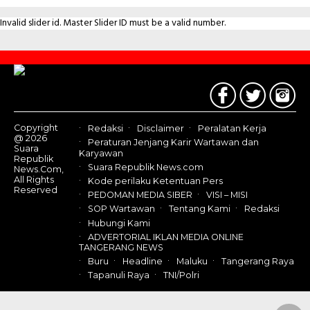
Invalid slider id. Master Slider ID must be a valid number.
Contact
Us
Copyright
Redaksi
Disclaimer
Peralatan Kerja
@ 2026
Peraturan Jenjang Karir Wartawan dan
Suara
Karyawan
Republik
Suara Republik News.com
News.Com,
All Rights
Kode perilaku Ketentuan Pers
Reserved
PEDOMAN MEDIA SIBER
VISI – MISI
SOP Wartawan
Tentang Kami
Redaksi
Hubungi Kami
ADVERTORIAL IKLAN MEDIA ONLINE
TANGERANG NEWS
Buru
Headline
Maluku
Tangerang Raya
Tapanuli Raya
TNI/Polri