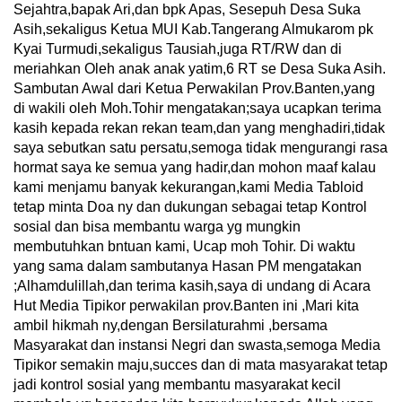
Sejahtra,bapak Ari,dan bpk Apas, Sesepuh Desa Suka
Asih,sekaligus Ketua MUI Kab.Tangerang Almukarom pk
Kyai Turmudi,sekaligus Tausiah,juga RT/RW dan di
meriahkan Oleh anak anak yatim,6 RT se Desa Suka Asih.
Sambutan Awal dari Ketua Perwakilan Prov.Banten,yang
di wakili oleh Moh.Tohir mengatakan;saya ucapkan terima
kasih kepada rekan rekan team,dan yang menghadiri,tidak
saya sebutkan satu persatu,semoga tidak mengurangi rasa
hormat saya ke semua yang hadir,dan mohon maaf kalau
kami menjamu banyak kekurangan,kami Media Tabloid
tetap minta Doa ny dan dukungan sebagai tetap Kontrol
sosial dan bisa membantu warga yg mungkin
membutuhkan bntuan kami, Ucap moh Tohir. Di waktu
yang sama dalam sambutanya Hasan PM mengatakan
;Alhamdulillah,dan terima kasih,saya di undang di Acara
Hut Media Tipikor perwakilan prov.Banten ini ,Mari kita
ambil hikmah ny,dengan Bersilaturahmi ,bersama
Masyarakat dan instansi Negri dan swasta,semoga Media
Tipikor semakin maju,succes dan di mata masyarakat tetap
jadi kontrol sosial yang membantu masyarakat kecil