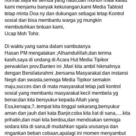
hormat saya ke semua yang hadir,dan mohon maaf kalau
kami menjamu banyak kekurangan,kami Media Tabloid
tetap minta Doa ny dan dukungan sebagai tetap Kontrol
sosial dan bisa membantu warga yg mungkin
membutuhkan bntuan kami,
Ucap Moh Tohir.
Di waktu yang sama dalam sambutanya
Hasan PM mengatakan ;Alhamdulillah,dan terima
kasih,saya di undang di Acara Hut Media Tipikor
perwakilan prov.Banten ini ,Mari kita ambil hikmahnya
dengan Bersilaturahmi ,bersama Masyarakat dan instansi
Negri dan swasta,semoga Media Tipikor semakin
maju,succes dan di mata masyarakat tetap jadi kontrol
sosial yang membantu masyarakat kecil membela yg
benar,dan kita bersyukur kepada Allah yang
Esa,kenapa,?..tempat kita tinggal sekarang,bersyukur
aman dan jauh dari kata Banjir,coba kita liat di sana,….kita
prihatin,dan mari kita berdoa,dan mendoakan semoga
sodara kita di sana,di mudahkan sgala urusanya dan
ringankan beban cobaan,apalagi ini momen menyambut