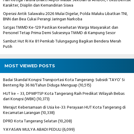
Hari Ketiga Taruna Bhakti Akpol Masuk Sekolah di Ambon, Fokus Bentuk
Karakter, Disiplin dan Kemandirian Siswa
Operasi Antik Salawaku 2026 Mulai Digelar, Polda Maluku Libatkan TNI,
BNN dan Bea Cukai Perangi Jaringan Narkoba
Satgas TMMD Ke-129 Pastikan Kesehatan Warga Masyarakat dan
Personel Tetap Prima Demi Suksesnya TMMD di Kampung Sesor
Sambut Hut Ri Ke 81 Pemkab Tulungagung Bagikan Bendera Merah
Putih
MOST VIEWED POSTS
Badai Skandal Korupsi Transportasi Kota Tangerang: Subsidi ‘TAYO’ Si
Benteng Rp 36 M/Tahun Diduga Menguap
(10,515)
HUT ke – 33, DPMPTSP Kota Tangerang Raih Predikat Wilayah Bebas
dari Korupsi (WBK)
(10,373)
Merajut Kebersamaan di Usia ke-33: Perayaan HUT Kota Tangerang di
Kecamatan Larangan
(10,338)
DPRD Kota Tangerang Selatan
(10,208)
YAYASAN MULYA ABADI PEDULI
(6,099)