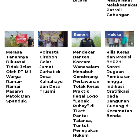
Melaksanaka
Patroli
Gabungan
Banten
Maluku
Merasa
Polresta
Pendekar
Rilis Keras
Tanahnya
Cirebon
Banten
dan Presisi
Dikuasai
Gelar
Korcam
BHP2HI
Tidak Jelas
Jumat
Wanasalam
Soroti
Oleh PT MII
Curhat di
Menabuh
Dugaan
Warga
Desa
Genderang
Pembiaran
Ramai-
Kalirahayu
Perlawanan:
hingga
Ramai
dan Desa
Tolak Keras
Indikasi
Pasang
Trusmi
Praktik
Gratifikasi
Patok Dan
Ilegal Logo
pada
Spanduk.
“Lebak
Bangunan
Ruhay” di
Gudang di
Tiket
Kecamatan
Pantai
Benda
Talanca,
Tuntut
Penegakan
Hukum