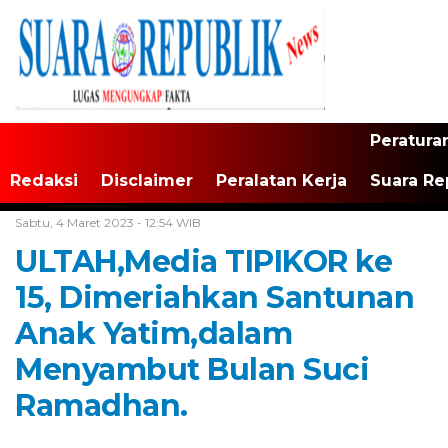
Peratura
Redaksi
Disclaimer
Peralatan Kerja
Suara Re
Home /
Tak Berkategori
Sabtu, 4 Maret 2023 - 12:54 WIB
ULTAH,Media TIPIKOR ke
15, Dimeriahkan Santunan
Anak Yatim,dalam
Menyambut Bulan Suci
Ramadhan.