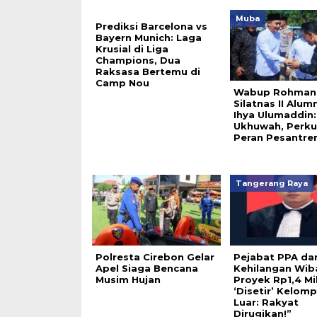
Muba
Prediksi Barcelona vs
Bayern Munich: Laga
Krusial di Liga
Champions, Dua
Raksasa Bertemu di
Camp Nou
Wabup Rohman 
Silatnas II Alumn
Ihya Ulumaddin:
Ukhuwah, Perku
Peran Pesantre
Tangerang Raya
Polresta Cirebon Gelar
Pejabat PPA da
Apel Siaga Bencana
Kehilangan Wib
Musim Hujan
Proyek Rp1,4 Mil
‘Disetir’ Kelom
Luar: Rakyat
Dirugikan!”