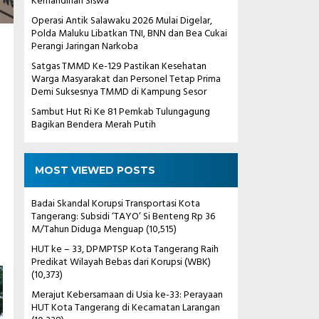
Kemandirian Siswa
Operasi Antik Salawaku 2026 Mulai Digelar,
Polda Maluku Libatkan TNI, BNN dan Bea Cukai
Perangi Jaringan Narkoba
Satgas TMMD Ke-129 Pastikan Kesehatan
Warga Masyarakat dan Personel Tetap Prima
Demi Suksesnya TMMD di Kampung Sesor
Sambut Hut Ri Ke 81 Pemkab Tulungagung
Bagikan Bendera Merah Putih
MOST VIEWED POSTS
Badai Skandal Korupsi Transportasi Kota
Tangerang: Subsidi ‘TAYO’ Si Benteng Rp 36
M/Tahun Diduga Menguap
(10,515)
HUT ke – 33, DPMPTSP Kota Tangerang Raih
Predikat Wilayah Bebas dari Korupsi (WBK)
(10,373)
Merajut Kebersamaan di Usia ke-33: Perayaan
HUT Kota Tangerang di Kecamatan Larangan