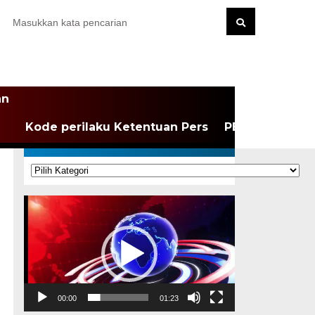
an
Kode perilaku Ketentuan Pers
PEDOMAN MEDI
KATEGORI
Kategori
Pemutar
Video
00:00
01:23