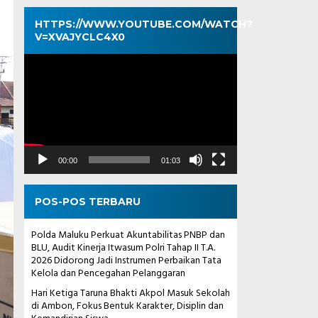
HTTPS://WWW.YOUTUBE.COM/WATCH?
V=XVAJYCLC4X0
Pemutar
Video
00:00
01:03
POS-POS TERBARU
Polda Maluku Perkuat Akuntabilitas PNBP dan
BLU, Audit Kinerja Itwasum Polri Tahap II T.A.
2026 Didorong Jadi Instrumen Perbaikan Tata
Kelola dan Pencegahan Pelanggaran
Hari Ketiga Taruna Bhakti Akpol Masuk Sekolah
di Ambon, Fokus Bentuk Karakter, Disiplin dan