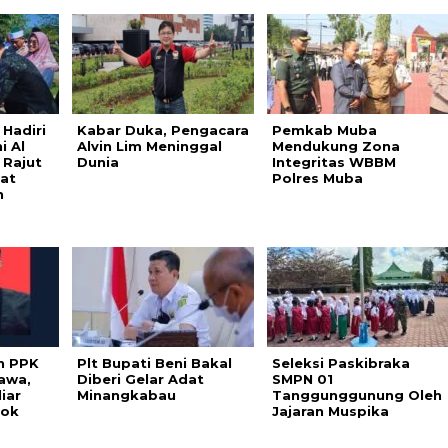
Hadiri
Kabar Duka, Pengacara
Pemkab Muba
i Al
Alvin Lim Meninggal
Mendukung Zona
 Rajut
Dunia
Integritas WBBM
at
Polres Muba
n
n PPK
Plt Bupati Beni Bakal
Seleksi Paskibraka
awa,
Diberi Gelar Adat
SMPN 01
iar
Minangkabau
Tanggunggunung Oleh
pok
Jajaran Muspika