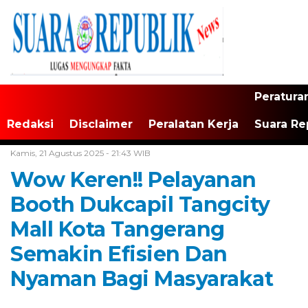
Peratura
Redaksi
Disclaimer
Peralatan Kerja
Suara Re
Home /
Tangerang Raya
Kamis, 21 Agustus 2025 - 21:43 WIB
Wow Keren!! Pelayanan
Booth Dukcapil Tangcity
Mall Kota Tangerang
Semakin Efisien Dan
Nyaman Bagi Masyarakat