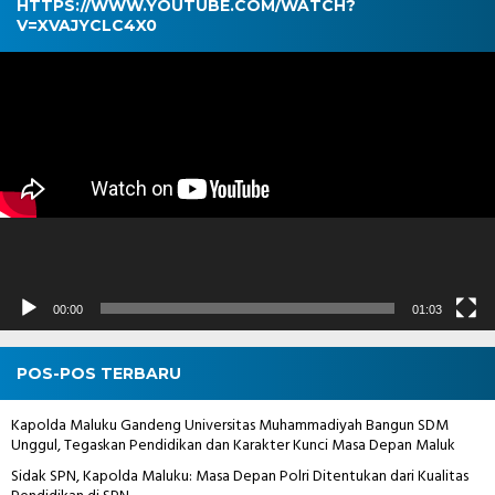
HTTPS://WWW.YOUTUBE.COM/WATCH?
V=XVAJYCLC4X0
Pemutar
Video
00:00
01:03
POS-POS TERBARU
Kapolda Maluku Gandeng Universitas Muhammadiyah Bangun SDM
Unggul, Tegaskan Pendidikan dan Karakter Kunci Masa Depan Maluk
Sidak SPN, Kapolda Maluku: Masa Depan Polri Ditentukan dari Kualitas