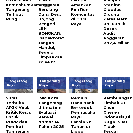
Oknum PNS
Klasik
Cikupa
Rumput
Kemenhumkamam
Anggaran
Amankan
Stadion
Tangerang
Berulang
Fun Run
Cibodas
Terlibat
Dana Desa
Komunitas
Diduga
Pungli
Bojong
di Citra
Keras Mark
Renged,
Raya
Up, Publik
LBH
Desak
BONGKAR:
Audit
Inspektorat
Anggaran
Jangan
Rp2,4 Miliar
Mandul,
Segera
Limpahkan
ke APH!
Tangerang
Tangerang
Tangerang
Tangerang
Raya
Raya
Raya
Raya
Surat
IMM Kota
Pemain
Pembuangan
Terbuka
Tangerang
Dana Bank
Limbah PT
AP3K Viral:
Ultimatum
Berkedok
Chun
Kritik Keras
Evaluasi
Pengusaha
Cherng
untuk
Perwal
Rayu
Indonesia,Di
PUPR dan
Nomor 14
Lansia 78
Duga Kuat
Pemkot
Tahun 2025
Tahun di
Tidak
Tangerang
Lippo
Sesuai