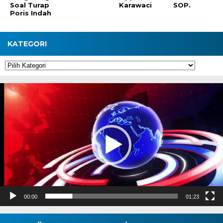
Soal Turap
Karawaci
SOP.
Poris Indah
KATEGORI
Kategori
Pemutar
Video
00:00
01:23