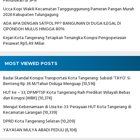
Pendidikan di SPN
Ucca Kopi Wakili Kecamatan Tanggunggunung Pameran Pangan Murah
2026 Kabupaten Tulungagung
ADA APA DENGAN SATPOL PP? BANGUNAN DI DUGA ILEGAL DI
CIPONDOH MULUS HINGGA 80℅
Kejari Kota Tangerang Tetapkan Tersangka Korupsi Pengoperasian
Pesawat Rp5,49 Miliar
MOST VIEWED POSTS
Badai Skandal Korupsi Transportasi Kota Tangerang: Subsidi ‘TAYO’ Si
Benteng Rp 36 M/Tahun Diduga Menguap
(10,516)
HUT ke – 33, DPMPTSP Kota Tangerang Raih Predikat Wilayah Bebas
dari Korupsi (WBK)
(10,374)
Merajut Kebersamaan di Usia ke-33: Perayaan HUT Kota Tangerang di
Kecamatan Larangan
(10,339)
DPRD Kota Tangerang Selatan
(10,209)
YAYASAN MULYA ABADI PEDULI
(6,106)