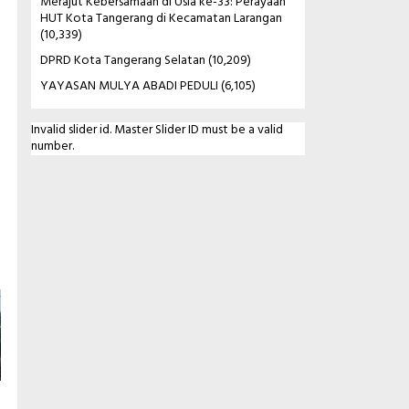
Merajut Kebersamaan di Usia ke-33: Perayaan
HUT Kota Tangerang di Kecamatan Larangan
(10,339)
DPRD Kota Tangerang Selatan
(10,209)
YAYASAN MULYA ABADI PEDULI
(6,105)
Invalid slider id. Master Slider ID must be a valid
number.