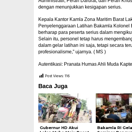
Administratif, Peran Darurat, dan Peran Khus
dengan menunjukkan kesigapan serius.
Kepala Kantor Kamla Zona Maritim Barat La
Penyelenggaraan Latihan Bakamla Kolonel B
berharap para peserta serius dalam mengikut
Selain itu, personel tetap harus mengemb
dalam gelar latihan ini saja, tetapi secara t
profesionalisme,” ujarnya. ( MS )
Autentikasi: Pranata Humas Ahli Muda Kapt
Post Views:
116
Baca Juga
Gubernur HD Akui
Bakamla RI Gela