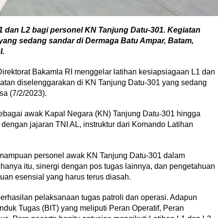
1 dan L2 bagi personel KN Tanjung Datu-301. Kegiatan
 yang sedang sandar di Dermaga Batu Ampar, Batam,
I.
rat Bakamla RI menggelar latihan kesiapsiagaan L1 dan
iatan diselenggarakan di KN Tanjung Datu-301 yang sedang
a (7/2/2023).
 sebagai awak Kapal Negara (KN) Tanjung Datu-301 hingga
 dengan jajaran TNI AL, instruktur dari Komando Latihan
kemampuan personel awak KN Tanjung Datu-301 dalam
anya itu, sinergi dengan pos tugas lainnya, dan pengetahuan
an esensial yang harus terus diasah.
rhasilan pelaksanaan tugas patroli dan operasi. Adapun
Induk Tugas (BIT) yang meliputi Peran Operatif, Peran