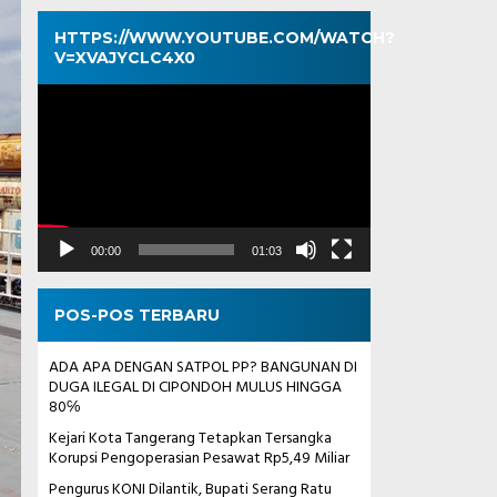
HTTPS://WWW.YOUTUBE.COM/WATCH?
V=XVAJYCLC4X0
Pemutar
Video
00:00
01:03
POS-POS TERBARU
ADA APA DENGAN SATPOL PP? BANGUNAN DI
DUGA ILEGAL DI CIPONDOH MULUS HINGGA
80℅
Kejari Kota Tangerang Tetapkan Tersangka
Korupsi Pengoperasian Pesawat Rp5,49 Miliar
Pengurus KONI Dilantik, Bupati Serang Ratu