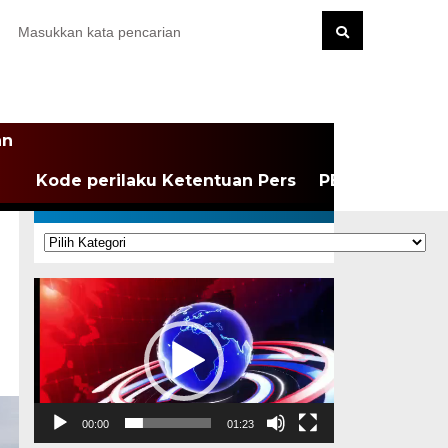
an
Kode perilaku Ketentuan Pers
PEDOMAN MEDI
KATEGORI
Kategori
Pemutar
Video
00:00
01:23