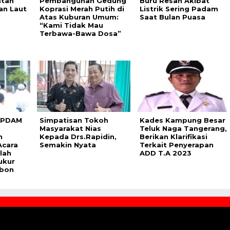
atan
Pembangunan Gedung
Buru Resah Akibat
an Laut
Koprasi Merah Putih di
Listrik Sering Padam
Atas Kuburan Umum:
Saat Bulan Puasa
“Kami Tidak Mau
Terbawa-Bawa Dosa”
a PDAM
Simpatisan Tokoh
Kades Kampung Besar
Masyarakat Nias
Teluk Naga Tangerang,
n
Kepada Drs.Rapidin,
Berikan Klarifikasi
Acara
Semakin Nyata
Terkait Penyerapan
lah
ADD T.A 2023
ukur
ebon