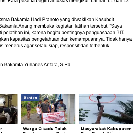
us. Para peserta begitu antusias mengikuti Latihan L1 dan L2
ksma Bakamla Hadi Pranoto yang diwakilkan Kasubdit
akamla Anang membuka kegiatan latihan tersebut. “Saya
i pelatihan ini, karena begitu pentingnya penguasaaan BIT.
angkan kapasitas pengetahuan dan kemampuannya. Tidak hanya
erus menerus agar selalu siap, responsif dan terbentuk
en Bakamla Yuhanes Antara, S.Pd
Banten
r
Warga Cikadu Tolak
Masyarakat Kabupaten