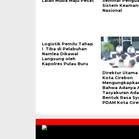
Lalan Muba Maju Pesat
Seminar Pengu
Sistem Keaman
Nasional
Logistik Pemilu Tahap
I Tiba di Pelabuhan
Namlea Dikawal
Langsung oleh
Kapolres Pulau Buru
Direktur Utam
Kota Cirebon
Mengungkapka
Bahwa Adanya 
Tasyakuran Ada
Bentuk Rasa Sy
PDAM Kota Cir
Contact
Us