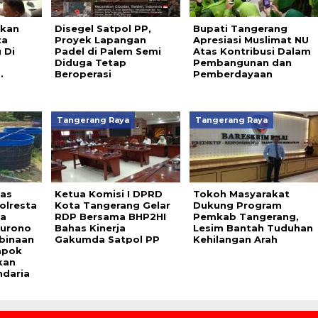
tkan
Disegel Satpol PP,
Bupati Tangerang
ta
Proyek Lapangan
Apresiasi Muslimat NU
 Di
Padel di Palem Semi
Atas Kontribusi Dalam
Diduga Tetap
Pembangunan dan
.
Beroperasi
Pemberdayaan
Tangerang Raya
Tangerang Raya
as
Ketua Komisi I DPRD
Tokoh Masyarakat
olresta
Kota Tangerang Gelar
Dukung Program
da
RDP Bersama BHP2HI
Pemkab Tangerang,
Surono
Bahas Kinerja
Lesim Bantah Tuduhan
binaan
Gakumda Satpol PP
Kehilangan Arah
mpok
kan
ndaria