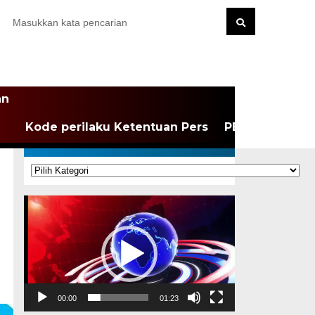
an
Kode perilaku Ketentuan Pers
PEDOMAN MEDI
KATEGORI
Kategori
Pemutar
Video
00:00
01:23