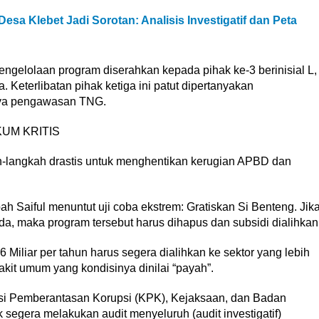
esa Klebet Jadi Sorotan: Analisis Investigatif dan Peta
engelolaan program diserahkan kepada pihak ke-3 berinisial L,
Keterlibatan pihak ketiga ini patut dipertanyakan
mnya pengawasan TNG.
UM KRITIS
-langkah drastis untuk menghentikan kerugian APBD dan
ah Saiful menuntut uji coba ekstrem: Gratiskan Si Benteng. Jik
ada, maka program tersebut harus dihapus dan subsidi dialihkan
iliar per tahun harus segera dialihkan ke sektor yang lebih
it umum yang kondisinya dinilai “payah”.
i Pemberantasan Korupsi (KPK), Kejaksaan, dan Badan
egera melakukan audit menyeluruh (audit investigatif)