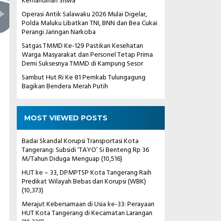
Kemandirian Siswa
Operasi Antik Salawaku 2026 Mulai Digelar,
Polda Maluku Libatkan TNI, BNN dan Bea Cukai
Perangi Jaringan Narkoba
Satgas TMMD Ke-129 Pastikan Kesehatan
Warga Masyarakat dan Personel Tetap Prima
Demi Suksesnya TMMD di Kampung Sesor
Sambut Hut Ri Ke 81 Pemkab Tulungagung
Bagikan Bendera Merah Putih
MOST VIEWED POSTS
Badai Skandal Korupsi Transportasi Kota
Tangerang: Subsidi ‘TAYO’ Si Benteng Rp 36
M/Tahun Diduga Menguap
(10,516)
HUT ke – 33, DPMPTSP Kota Tangerang Raih
Predikat Wilayah Bebas dari Korupsi (WBK)
(10,373)
Merajut Kebersamaan di Usia ke-33: Perayaan
HUT Kota Tangerang di Kecamatan Larangan