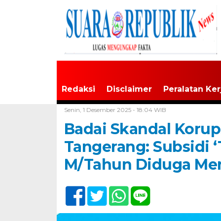
Redaksi
Disclaimer
Peralatan Ker
Home /
Tangerang Raya
Senin, 1 Desember 2025 - 18:04 WIB
Badai Skandal Korups
Tangerang: Subsidi ‘
M/Tahun Diduga Me