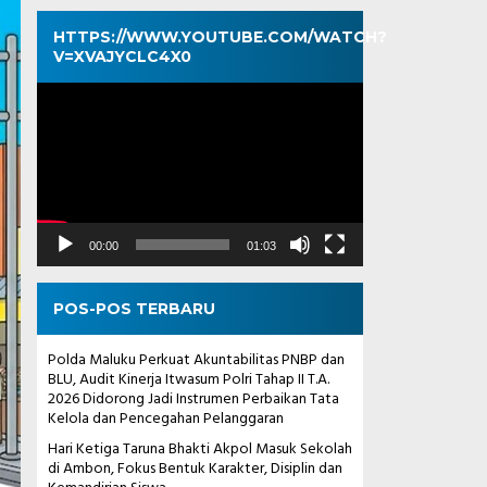
HTTPS://WWW.YOUTUBE.COM/WATCH?
V=XVAJYCLC4X0
Pemutar
Video
00:00
01:03
POS-POS TERBARU
Polda Maluku Perkuat Akuntabilitas PNBP dan
BLU, Audit Kinerja Itwasum Polri Tahap II T.A.
2026 Didorong Jadi Instrumen Perbaikan Tata
Kelola dan Pencegahan Pelanggaran
Hari Ketiga Taruna Bhakti Akpol Masuk Sekolah
di Ambon, Fokus Bentuk Karakter, Disiplin dan