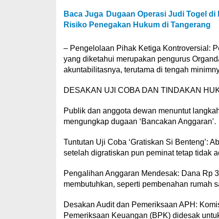
Baca Juga
Dugaan Operasi Judi Togel di D
Risiko Penegakan Hukum di Tangerang
– Pengelolaan Pihak Ketiga Kontroversial: P
yang diketahui merupakan pengurus Organda. 
akuntabilitasnya, terutama di tengah mini
DESAKAN UJI COBA DAN TINDAKAN HUK
Publik dan anggota dewan menuntut langkah
mengungkap dugaan ‘Bancakan Anggaran’.
Tuntutan Uji Coba ‘Gratiskan Si Benteng’: Ab
setelah digratiskan pun peminat tetap tidak 
Pengalihan Anggaran Mendesak: Dana Rp 36 M
membutuhkan, seperti pembenahan rumah sak
Desakan Audit dan Pemeriksaan APH: Komis
Pemeriksaan Keuangan (BPK) didesak untuk s