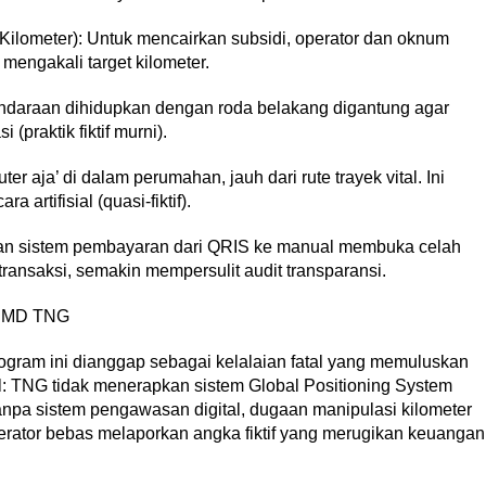
Kilometer): Untuk mencairkan subsidi, operator dan oknum
mengakali target kilometer.
ndaraan dihidupkan dengan roda belakang digantung agar
(praktik fiktif murni).
 aja’ di dalam perumahan, jauh dari rute trayek vital. Ini
artifisial (quasi-fiktif).
an sistem pembayaran dari QRIS ke manual membuka celah
ansaksi, semakin mempersulit audit transparansi.
UMD TNG
am ini dianggap sebagai kelalaian fatal yang memuluskan
l: TNG tidak menerapkan sistem Global Positioning System
Tanpa sistem pengawasan digital, dugaan manipulasi kilometer
operator bebas melaporkan angka fiktif yang merugikan keuangan