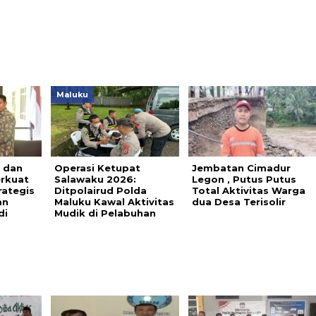
Maluku
 dan
Operasi Ketupat
Jembatan Cimadur
erkuat
Salawaku 2026:
Legon , Putus Putus
rategis
Ditpolairud Polda
Total Aktivitas Warga
an
Maluku Kawal Aktivitas
dua Desa Terisolir
di
Mudik di Pelabuhan