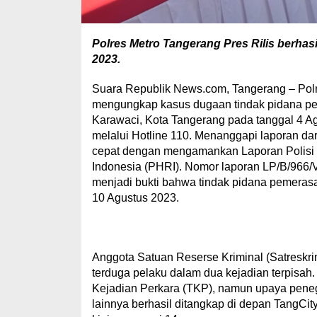
Polres Metro Tangerang Pres Rilis berha
2023.
Suara Republik News.com, Tangerang – Polr
mengungkap kasus dugaan tindak pidana pem
Karawaci, Kota Tangerang pada tanggal 4 Agu
melalui Hotline 110. Menanggapi laporan da
cepat dengan mengamankan Laporan Polisi (
Indonesia (PHRI). Nomor laporan LP/B/966/
menjadi bukti bahwa tindak pidana pemerasa
10 Agustus 2023.
Anggota Satuan Reserse Kriminal (Satreskr
terduga pelaku dalam dua kejadian terpisah.
Kejadian Perkara (TKP), namun upaya penega
lainnya berhasil ditangkap di depan TangCit