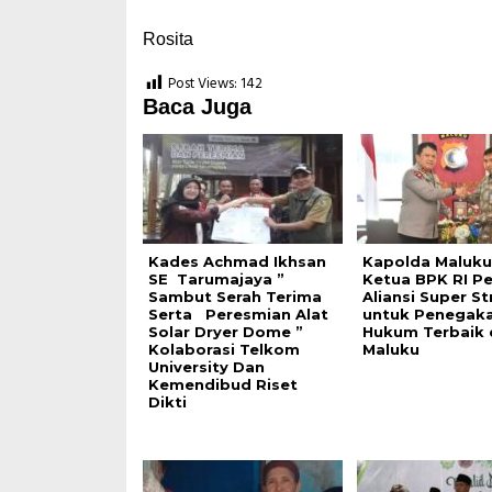
Rosita
Post Views:
142
Baca Juga
Kades Achmad Ikhsan
Kapolda Maluku
SE Tarumajaya ”
Ketua BPK RI P
Sambut Serah Terima
Aliansi Super St
Serta Peresmian Alat
untuk Penegak
Solar Dryer Dome ”
Hukum Terbaik 
Kolaborasi Telkom
Maluku
University Dan
Kemendibud Riset
Dikti