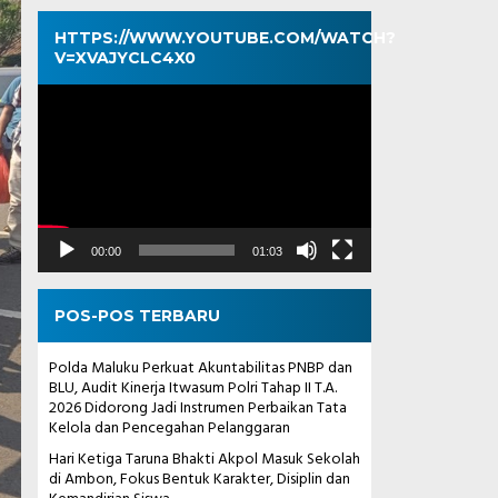
HTTPS://WWW.YOUTUBE.COM/WATCH?
V=XVAJYCLC4X0
Pemutar
Video
00:00
01:03
POS-POS TERBARU
Polda Maluku Perkuat Akuntabilitas PNBP dan
BLU, Audit Kinerja Itwasum Polri Tahap II T.A.
2026 Didorong Jadi Instrumen Perbaikan Tata
Kelola dan Pencegahan Pelanggaran
Hari Ketiga Taruna Bhakti Akpol Masuk Sekolah
di Ambon, Fokus Bentuk Karakter, Disiplin dan