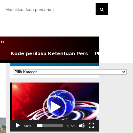
an
Kode perilaku Ketentuan Pers
PEDOMAN MEDI
KATEGORI
Kategori
Pemutar
Video
00:00
01:23