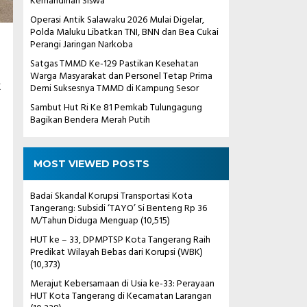
Kemandirian Siswa
Operasi Antik Salawaku 2026 Mulai Digelar,
Polda Maluku Libatkan TNI, BNN dan Bea Cukai
Perangi Jaringan Narkoba
Satgas TMMD Ke-129 Pastikan Kesehatan
Warga Masyarakat dan Personel Tetap Prima
k
Demi Suksesnya TMMD di Kampung Sesor
Sambut Hut Ri Ke 81 Pemkab Tulungagung
Bagikan Bendera Merah Putih
MOST VIEWED POSTS
Badai Skandal Korupsi Transportasi Kota
Tangerang: Subsidi ‘TAYO’ Si Benteng Rp 36
M/Tahun Diduga Menguap
(10,515)
HUT ke – 33, DPMPTSP Kota Tangerang Raih
Predikat Wilayah Bebas dari Korupsi (WBK)
(10,373)
Merajut Kebersamaan di Usia ke-33: Perayaan
HUT Kota Tangerang di Kecamatan Larangan