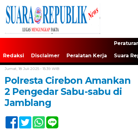
Peratura
Redaksi
Disclaimer
Peralatan Kerja
Suara Re
Home /
Jawa Barat
Jumat, 18 Juli 2025 - 15:39 WIB
Polresta Cirebon Amankan
2 Pengedar Sabu-sabu di
Jamblang