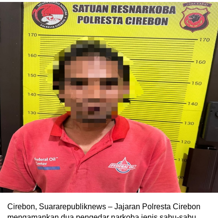
Cirebon, Suararepubliknews – Jajaran Polresta Cirebon
mengamankan dua pengedar narkoba jenis sabu-sabu