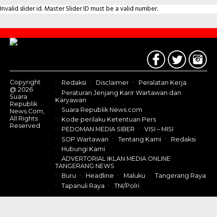
Invalid slider id. Master Slider ID must be a valid number.
Contact
Us
Copyright
Redaksi
Disclaimer
Peralatan Kerja
@ 2026
Peraturan Jenjang Karir Wartawan dan
Suara
Karyawan
Republik
Suara Republik News.com
News.Com,
All Rights
Kode perilaku Ketentuan Pers
Reserved
PEDOMAN MEDIA SIBER
VISI – MISI
SOP Wartawan
Tentang Kami
Redaksi
Hubungi Kami
ADVERTORIAL IKLAN MEDIA ONLINE
TANGERANG NEWS
Buru
Headline
Maluku
Tangerang Raya
Tapanuli Raya
TNI/Polri