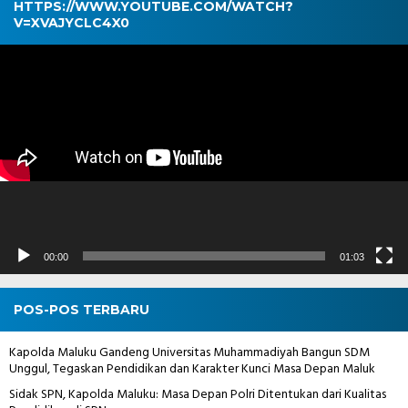
HTTPS://WWW.YOUTUBE.COM/WATCH?
V=XVAJYCLC4X0
Pemutar
Video
00:00
01:03
POS-POS TERBARU
Kapolda Maluku Gandeng Universitas Muhammadiyah Bangun SDM
Unggul, Tegaskan Pendidikan dan Karakter Kunci Masa Depan Maluk
Sidak SPN, Kapolda Maluku: Masa Depan Polri Ditentukan dari Kualitas