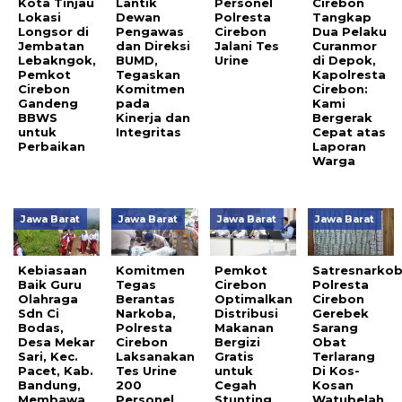
Kota Tinjau
Lantik
Personel
Cirebon
Lokasi
Dewan
Polresta
Tangkap
Longsor di
Pengawas
Cirebon
Dua Pelaku
Jembatan
dan Direksi
Jalani Tes
Curanmor
Lebakngok,
BUMD,
Urine
di Depok,
Pemkot
Tegaskan
Kapolresta
Cirebon
Komitmen
Cirebon:
Gandeng
pada
Kami
BBWS
Kinerja dan
Bergerak
untuk
Integritas
Cepat atas
Perbaikan
Laporan
Warga
Jawa Barat
Jawa Barat
Jawa Barat
Jawa Barat
Kebiasaan
Komitmen
Pemkot
Satresnarko
Baik Guru
Tegas
Cirebon
Polresta
Olahraga
Berantas
Optimalkan
Cirebon
Sdn Ci
Narkoba,
Distribusi
Gerebek
Bodas,
Polresta
Makanan
Sarang
Desa Mekar
Cirebon
Bergizi
Obat
Sari, Kec.
Laksanakan
Gratis
Terlarang
Pacet, Kab.
Tes Urine
untuk
Di Kos-
Bandung,
200
Cegah
Kosan
Membawa
Personel
Stunting
Watubelah