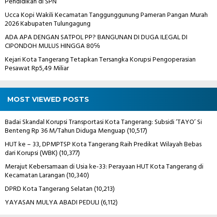
Pendidikan di SPN
Ucca Kopi Wakili Kecamatan Tanggunggunung Pameran Pangan Murah
2026 Kabupaten Tulungagung
ADA APA DENGAN SATPOL PP? BANGUNAN DI DUGA ILEGAL DI
CIPONDOH MULUS HINGGA 80℅
Kejari Kota Tangerang Tetapkan Tersangka Korupsi Pengoperasian
Pesawat Rp5,49 Miliar
MOST VIEWED POSTS
Badai Skandal Korupsi Transportasi Kota Tangerang: Subsidi ‘TAYO’ Si
Benteng Rp 36 M/Tahun Diduga Menguap
(10,517)
HUT ke – 33, DPMPTSP Kota Tangerang Raih Predikat Wilayah Bebas
dari Korupsi (WBK)
(10,377)
Merajut Kebersamaan di Usia ke-33: Perayaan HUT Kota Tangerang di
Kecamatan Larangan
(10,340)
DPRD Kota Tangerang Selatan
(10,213)
YAYASAN MULYA ABADI PEDULI
(6,112)