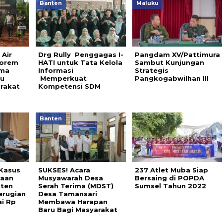
Banten
Maluku
 Air
Drg Rully Penggagas I-
Pangdam XV/Pattimura
Korem
HATI untuk Tata Kelola
Sambut Kunjungan
uma
Informasi
Strategis
u
Memperkuat
Pangkogabwilhan III
rakat
Kompetensi SDM
Banten
Kasus
SUKSES! Acara
237 Atlet Muba Siap
daan
Musyawarah Desa
Bersaing di POPDA
aten
Serah Terima (MDST)
Sumsel Tahun 2022
erugian
Desa Tamansari
i Rp
Membawa Harapan
Baru Bagi Masyarakat