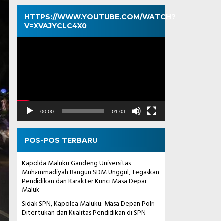
HTTPS://WWW.YOUTUBE.COM/WATCH?
V=XVAJYCLC4X0
Pemutar
Video
00:00
01:03
POS-POS TERBARU
Kapolda Maluku Gandeng Universitas
Muhammadiyah Bangun SDM Unggul, Tegaskan
Pendidikan dan Karakter Kunci Masa Depan
Maluk
Sidak SPN, Kapolda Maluku: Masa Depan Polri
Ditentukan dari Kualitas Pendidikan di SPN