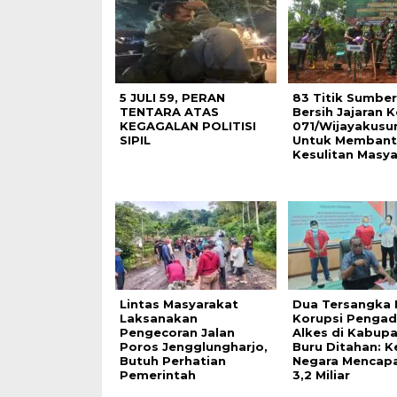
5 JULI 59, PERAN
83 Titik Sumber
TENTARA ATAS
Bersih Jajaran 
KEGAGALAN POLITISI
071/Wijayakus
SIPIL
Untuk Membant
Kesulitan Masya
Lintas Masyarakat
Dua Tersangka 
Laksanakan
Korupsi Penga
Pengecoran Jalan
Alkes di Kabup
Poros Jengglungharjo,
Buru Ditahan: K
Butuh Perhatian
Negara Mencapa
Pemerintah
3,2 Miliar