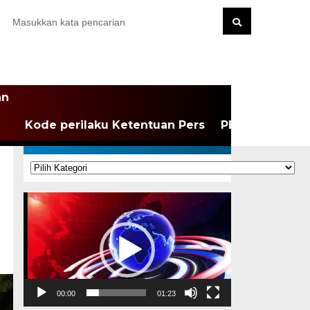
an
Kode perilaku Ketentuan Pers
PEDOMAN MEDI
KATEGORI
Kategori
Pemutar
Video
00:00
01:23