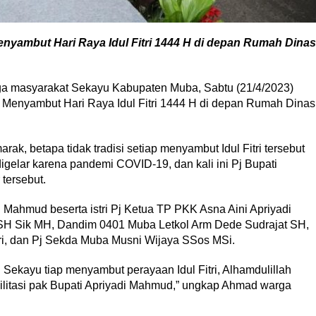
Menyambut Hari Raya Idul Fitri 1444 H di depan Rumah Dinas
a masyarakat Sekayu Kabupaten Muba, Sabtu (21/4/2023)
Menyambut Hari Raya Idul Fitri 1444 H di depan Rumah Dinas
k, betapa tidak tradisi setiap menyambut Idul Fitri tersebut
digelar karena pandemi COVID-19, dan kali ini Pj Bupati
tersebut.
i Mahmud beserta istri Pj Ketua TP PKK Asna Aini Apriyadi
H Sik MH, Dandim 0401 Muba Letkol Arm Dede Sudrajat SH,
ri, dan Pj Sekda Muba Musni Wijaya SSos MSi.
di Sekayu tiap menyambut perayaan Idul Fitri, Alhamdulillah
asilitasi pak Bupati Apriyadi Mahmud,” ungkap Ahmad warga